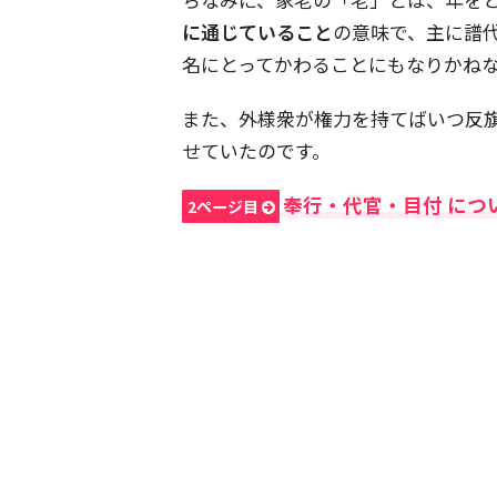
に通じていること
の意味で、主に譜
名にとってかわることにもなりかね
また、外様衆が権力を持てばいつ反
せていたのです。
奉行・代官・目付 につ
2ページ目