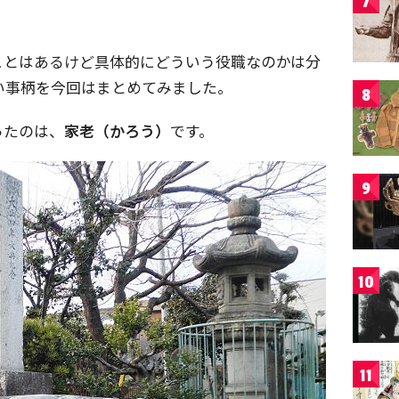
7
ことはあるけど具体的にどういう役職なのかは分
い事柄を今回はまとめてみました。
8
ったのは、
家老（かろう）
です。
9
10
11