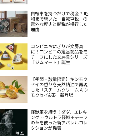
自転車を持つだけで税金？ 昭
和まで続いた「自転車税」の
意外な歴史と脱税が横行した
理由
コンビニおにぎりが文房具
に！コンビニの定番商品をモ
チーフにした文房具シリーズ
『ジムマート』誕生
【季節・数量限定】キンモク
セイの香りを天然精油で再現
した「スチームクリーム キン
モクセイ&茶」新登場
怪獣革を纏う！ダダ、エレキ
ング…ウルトラ怪獣モチーフ
の革を使った新アパレルコレ
クションが発表