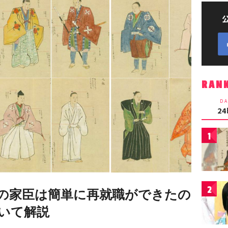
RAN
DA
2
1
2
の家臣は簡単に再就職ができたの
いて解説