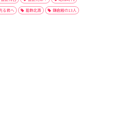
光る君へ
葛飾北斎
鎌倉殿の13人