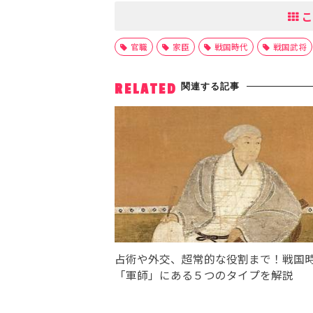
こ
官職
家臣
戦国時代
戦国武将
関連する記事
RELATED
占術や外交、超常的な役割まで！戦国
「軍師」にある５つのタイプを解説