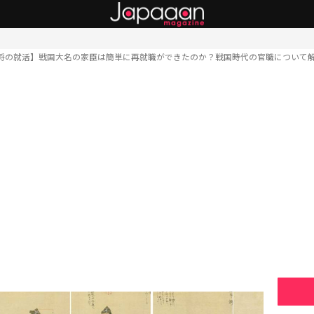
将の就活】戦国大名の家臣は簡単に再就職ができたのか？戦国時代の官職について