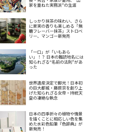
家を重ねた実務派”の生涯
しっかり抹茶の味わい、さら
に果実の香りも楽しめる「無
糖フレーバー抹茶」ストロベ
リー、マンゴー新発売
「一口」が「いもあら
い」！？ 日本の難読地名には
知られざる“名前の法則”があ
った
世界遺産決定で脚光！日本初
の巨大都城・藤原京を創り上
げた知られざる女帝・持統天
皇の凄絶な執念
日本の四季折々の植物や情景
を描くことに相応しい色を集
めた水彩色鉛筆『色辞典』が
新発売！