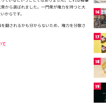
代衆から選ばれました。一門衆が権力を持つと大
16
ないからです。
旗を翻されるかも分からないため、権力を分散さ
17
いて
18
19