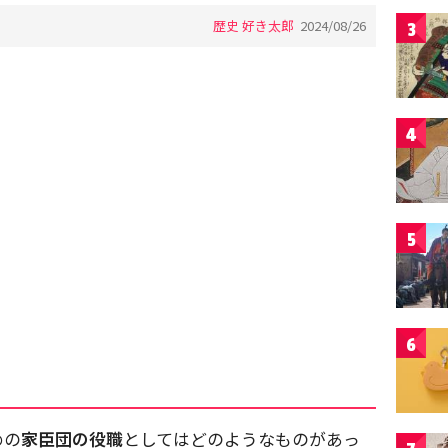
歴史 好き太郎
2024/08/26
3
4
5
6
めの
家臣団の役職
としてはどのようなものがあっ