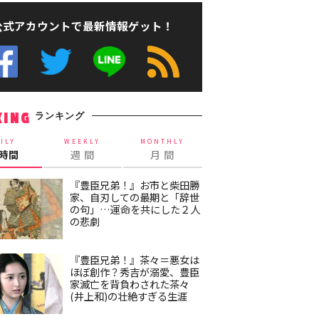
公式アカウントで最新情報ゲット！
ランキング
KING
ILY
WEEKLY
MONTHLY
4時間
週 間
月 間
『豊臣兄弟！』お市と柴田勝
家、自刃しての最期と「辞世
の句」…運命を共にした２人
の悲劇
『豊臣兄弟！』茶々＝悪女は
ほぼ創作？秀吉が溺愛、豊臣
家滅亡を背負わされた茶々
(井上和)の壮絶すぎる生涯