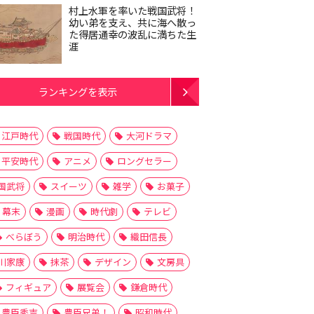
村上水軍を率いた戦国武将！
幼い弟を支え、共に海へ散っ
た得居通幸の波乱に満ちた生
涯
ランキングを表示
江戸時代
戦国時代
大河ドラマ
平安時代
アニメ
ロングセラー
国武将
スイーツ
雑学
お菓子
幕末
漫画
時代劇
テレビ
べらぼう
明治時代
織田信長
川家康
抹茶
デザイン
文房具
フィギュア
展覧会
鎌倉時代
豊臣秀吉
豊臣兄弟！
昭和時代