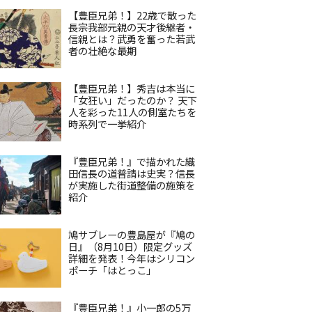
【豊臣兄弟！】22歳で散った
長宗我部元親の天才後継者・
信親とは？武勇を奮った若武
者の壮絶な最期
【豊臣兄弟！】秀吉は本当に
「女狂い」だったのか？ 天下
人を彩った11人の側室たちを
時系列で一挙紹介
『豊臣兄弟！』で描かれた織
田信長の道普請は史実？信長
が実施した街道整備の施策を
紹介
鳩サブレーの豊島屋が『鳩の
日』（8月10日）限定グッズ
詳細を発表！今年はシリコン
ポーチ「はとっこ」
『豊臣兄弟！』小一郎の5万