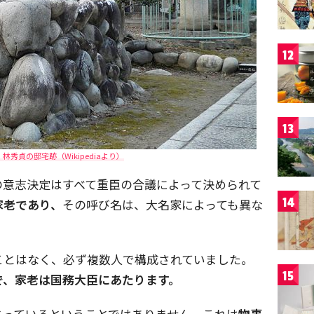
12
13
秀貞の邸宅跡（Wikipediaより）
の意志決定はすべて重臣の合議によって決められて
14
家老であり、
その呼び名は、大名家によっても異な
ことはなく、必ず複数人で構成されていました。
15
で、家老は国務大臣にあたります。
とっているということではありません。これは
物事