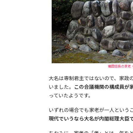
織田信長の家老・林
大名は専制君主ではないので、家政
いました。
この合議機関の構成員が
っていたようです。
いずれの場合でも家老が一人という
現代でいうなら大名が内閣総理大臣
ちなみに、家老の「老」とは、年を