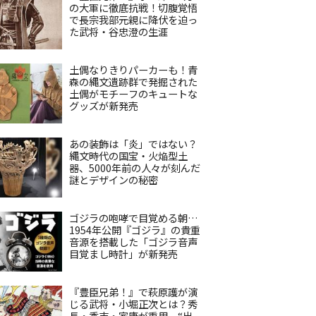
の大軍に徹底抗戦！切腹覚悟
で長宗我部元親に降伏を迫っ
た武将・谷忠澄の生涯
土偶なりきりパーカーも！青
森の縄文遺跡群で発掘された
土偶がモチーフのキュートな
グッズが新発売
あの装飾は「炎」ではない？
縄文時代の国宝・火焔型土
器、5000年前の人々が刻んだ
謎とデザインの秘密
ゴジラの咆哮で目覚める朝…
1954年公開『ゴジラ』の貴重
音源を搭載した「ゴジラ音声
目覚まし時計」が新発売
『豊臣兄弟！』で萩原護が演
じる武将・小堀正次とは？秀
長・秀吉・家康が重用、“出