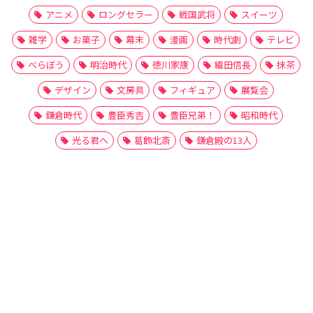
アニメ
ロングセラー
戦国武将
スイーツ
雑学
お菓子
幕末
漫画
時代劇
テレビ
べらぼう
明治時代
徳川家康
織田信長
抹茶
デザイン
文房具
フィギュア
展覧会
鎌倉時代
豊臣秀吉
豊臣兄弟！
昭和時代
光る君へ
葛飾北斎
鎌倉殿の13人