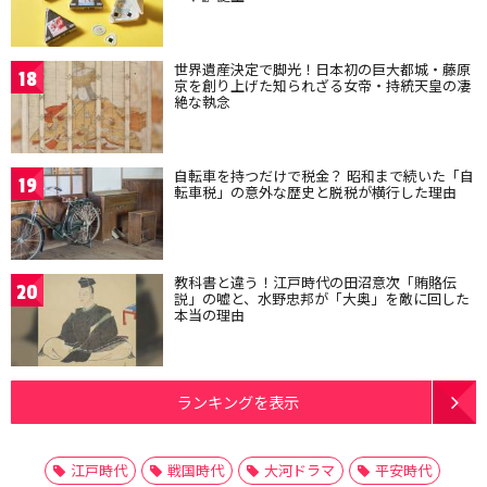
世界遺産決定で脚光！日本初の巨大都城・藤原
18
京を創り上げた知られざる女帝・持統天皇の凄
絶な執念
自転車を持つだけで税金？ 昭和まで続いた「自
19
転車税」の意外な歴史と脱税が横行した理由
教科書と違う！江戸時代の田沼意次「賄賂伝
20
説」の嘘と、水野忠邦が「大奥」を敵に回した
本当の理由
ランキングを表示
江戸時代
戦国時代
大河ドラマ
平安時代