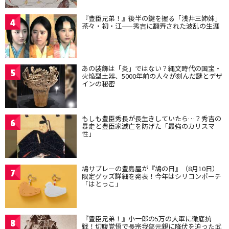
『豊臣兄弟！』後半の鍵を握る「浅井三姉妹」
4
茶々・初・江——秀吉に翻弄された波乱の生涯
あの装飾は「炎」ではない？縄文時代の国宝・
5
火焔型土器、5000年前の人々が刻んだ謎とデザ
インの秘密
もしも豊臣秀長が長生きしていたら…？秀吉の
6
暴走と豊臣家滅亡を防げた「最強のカリスマ
性」
鳩サブレーの豊島屋が『鳩の日』（8月10日）
7
限定グッズ詳細を発表！今年はシリコンポーチ
「はとっこ」
『豊臣兄弟！』小一郎の5万の大軍に徹底抗
8
戦！切腹覚悟で長宗我部元親に降伏を迫った武