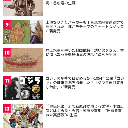
将・谷忠澄の生涯
土偶なりきりパーカーも！青森の縄文遺跡群で
9
発掘された土偶がモチーフのキュートなグッズ
が新発売
村上水軍を率いた戦国武将！幼い弟を支え、共
10
に海へ散った得居通幸の波乱に満ちた生涯
ゴジラの咆哮で目覚める朝…1954年公開『ゴジ
11
ラ』の貴重音源を搭載した「ゴジラ音声目覚ま
し時計」が新発売
『豊臣兄弟！』で萩原護が演じる武将・小堀正
12
次とは？秀長・秀吉・家康が重用、“出家を重
ねた実務派”の生涯