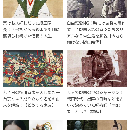
実はお人好しだった織田信
自由恋愛NG！時には武将も農作
長！？最初から最後まで周囲に
業！？戦国大名の家臣たちのリ
裏切られ続けた信長の人生
アルな日常生活を解説【今さら
聞けない戦国時代】
若き日の徳川家康を苦しめた一
まるで戦国の世のシャーマン！
向宗とは？成り立ちや名前の由
戦国時代に出陣の日時などを占
来を解説！【どうする家康】
いで決めていた呪術師「軍配
者」とは？【前編】