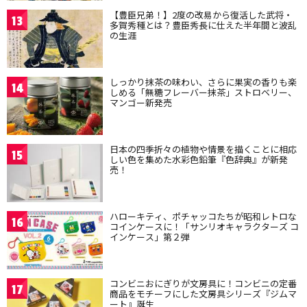
【豊臣兄弟！】2度の改易から復活した武将・
13
多賀秀種とは？豊臣秀長に仕えた半年間と波乱
の生涯
しっかり抹茶の味わい、さらに果実の香りも楽
14
しめる「無糖フレーバー抹茶」ストロベリー、
マンゴー新発売
日本の四季折々の植物や情景を描くことに相応
15
しい色を集めた水彩色鉛筆『色辞典』が新発
売！
ハローキティ、ポチャッコたちが昭和レトロな
16
コインケースに！「サンリオキャラクターズ コ
インケース」第２弾
コンビニおにぎりが文房具に！コンビニの定番
17
商品をモチーフにした文房具シリーズ『ジムマ
ート』誕生