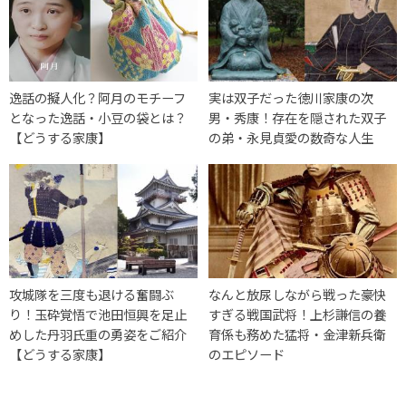
逸話の擬人化？阿月のモチーフ
実は双子だった徳川家康の次
となった逸話・小豆の袋とは？
男・秀康！存在を隠された双子
【どうする家康】
の弟・永見貞愛の数奇な人生
攻城隊を三度も退ける奮闘ぶ
なんと放尿しながら戦った豪快
り！玉砕覚悟で池田恒興を足止
すぎる戦国武将！上杉謙信の養
めした丹羽氏重の勇姿をご紹介
育係も務めた猛将・金津新兵衛
【どうする家康】
のエピソード