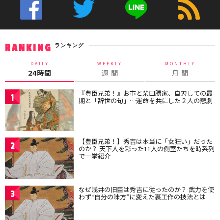
ランキング
RANKING
DAILY
WEEKLY
MONTHLY
24時間
週 間
月 間
『豊臣兄弟！』お市と柴田勝家、自刃しての最
1
期と「辞世の句」…運命を共にした２人の悲劇
【豊臣兄弟！】秀吉は本当に「女狂い」だった
2
のか？ 天下人を彩った11人の側室たちを時系列
で一挙紹介
なぜ浅井の旧臣は秀吉に従ったのか？ 武力を使
3
わず“自分の味方”に変えた裏工作の技法とは