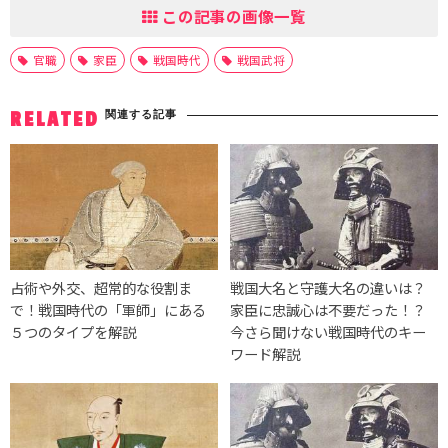
この記事の画像一覧
官職
家臣
戦国時代
戦国武将
関連する記事
RELATED
占術や外交、超常的な役割ま
戦国大名と守護大名の違いは？
で！戦国時代の「軍師」にある
家臣に忠誠心は不要だった！？
５つのタイプを解説
今さら聞けない戦国時代のキー
ワード解説