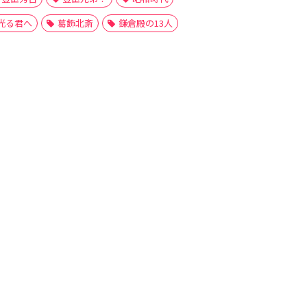
光る君へ
葛飾北斎
鎌倉殿の13人