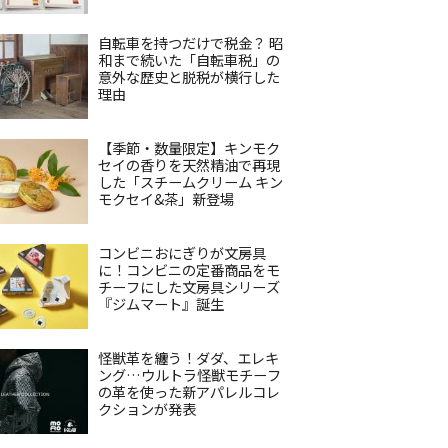
自転車を持つだけで税金？ 昭
和まで続いた「自転車税」の
意外な歴史と脱税が横行した
理由
【季節・数量限定】キンモク
セイの香りを天然精油で再現
した「スチームクリーム キン
モクセイ&茶」新登場
コンビニおにぎりが文房具
に！コンビニの定番商品をモ
チーフにした文房具シリーズ
『ジムマート』誕生
怪獣革を纏う！ダダ、エレキ
ング…ウルトラ怪獣モチーフ
の革を使った新アパレルコレ
クションが発表