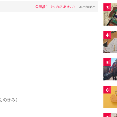
角田晶生（つのだ あきお）
2024/08/24
3
4
5
6
んのきみ）