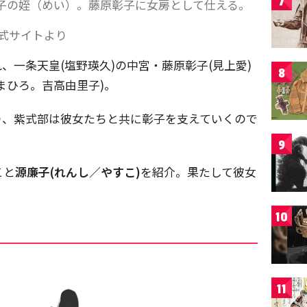
7
子の姪（めい）。藤原彰子に女房として仕える。
式サイトより
、一条天皇(塩野瑛久)の中宮・藤原彰子(見上愛)
8
まひろ。吉高由里子)。
り、紫式部は彼女たちと共に彰子を支えていくので
9
こと
源廉子(れんし／やすこ)
を紹介。果たして彼女
10
11