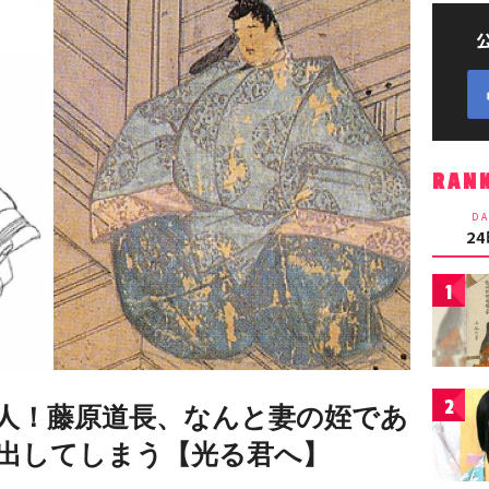
RAN
DA
2
1
2
人！藤原道長、なんと妻の姪であ
出してしまう【光る君へ】