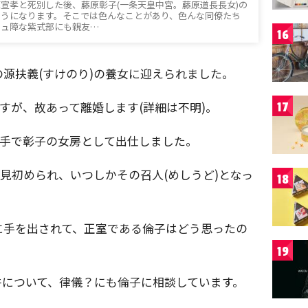
宣孝と死別した後、藤原彰子(一条天皇中宮。藤原道長長女)の
ようになります。そこでは色んなことがあり、色んな同僚たち
ミュ障な紫式部にも親友…
16
源扶義(すけのり)の養女に迎えられました。
ますが、故あって離婚します(詳細は不明)。
17
伝手で彰子の女房として出仕しました。
に見初められ、いつしかその召人(めしうど)となっ
18
に手を出されて、正室である倫子はどう思ったの
19
件について、律儀？にも倫子に相談しています。