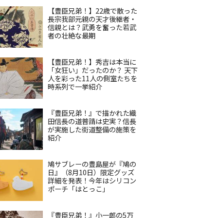
【豊臣兄弟！】22歳で散った
長宗我部元親の天才後継者・
信親とは？武勇を奮った若武
者の壮絶な最期
【豊臣兄弟！】秀吉は本当に
「女狂い」だったのか？ 天下
人を彩った11人の側室たちを
時系列で一挙紹介
『豊臣兄弟！』で描かれた織
田信長の道普請は史実？信長
が実施した街道整備の施策を
紹介
鳩サブレーの豊島屋が『鳩の
日』（8月10日）限定グッズ
詳細を発表！今年はシリコン
ポーチ「はとっこ」
『豊臣兄弟！』小一郎の5万