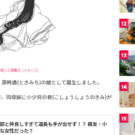
12
13
の君こと源廉子（イメージ）
源時通(ときみち)の娘として誕生しました。
14
、同母妹に小少将の君(こしょうしょうのきみ)が
15
部と仲良しすぎて道長も手が出せず！？ 親友・小
な女性だった？