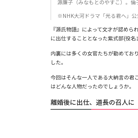
源廉子（みなもとのやすこ）。倫
※NHK大河ドラマ「光る君へ」公
『源氏物語』によって文才が認められ
に出仕することとなった紫式部(役名
内裏には多くの女官たちが勤めてお
した。
今回はそんな一人である大納言の君
はどんな人物だったのでしょうか。
離婚後に出仕、道長の召人に