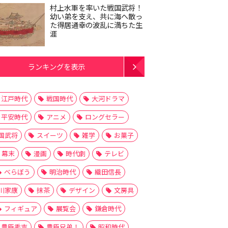
村上水軍を率いた戦国武将！
幼い弟を支え、共に海へ散っ
た得居通幸の波乱に満ちた生
涯
ランキングを表示
江戸時代
戦国時代
大河ドラマ
平安時代
アニメ
ロングセラー
国武将
スイーツ
雑学
お菓子
幕末
漫画
時代劇
テレビ
べらぼう
明治時代
織田信長
川家康
抹茶
デザイン
文房具
フィギュア
展覧会
鎌倉時代
豊臣秀吉
豊臣兄弟！
昭和時代