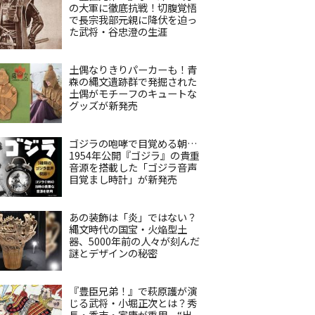
の大軍に徹底抗戦！切腹覚悟
で長宗我部元親に降伏を迫っ
た武将・谷忠澄の生涯
土偶なりきりパーカーも！青
森の縄文遺跡群で発掘された
土偶がモチーフのキュートな
グッズが新発売
ゴジラの咆哮で目覚める朝…
1954年公開『ゴジラ』の貴重
音源を搭載した「ゴジラ音声
目覚まし時計」が新発売
あの装飾は「炎」ではない？
縄文時代の国宝・火焔型土
器、5000年前の人々が刻んだ
謎とデザインの秘密
『豊臣兄弟！』で萩原護が演
じる武将・小堀正次とは？秀
長・秀吉・家康が重用、“出