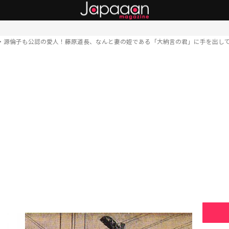
・源倫子も公認の愛人！藤原道長、なんと妻の姪である「大納言の君」に手を出し