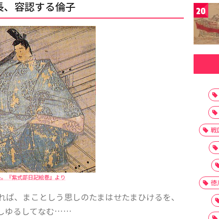
長、容認する倫子
20
戦
長。『紫式部日記絵巻』より
徳
れば、まことしう思しのたまはせたまひけるを、
しゆるしてなむ……