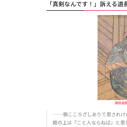
「真剣なんです！」訴える道
藤原道
……御こころざしありて思されけ
殿の上は『こと人ならねば』と思