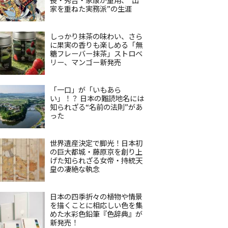
家を重ねた実務派”の生涯
しっかり抹茶の味わい、さら
に果実の香りも楽しめる「無
糖フレーバー抹茶」ストロベ
リー、マンゴー新発売
「一口」が「いもあら
い」！？ 日本の難読地名には
知られざる“名前の法則”があ
った
世界遺産決定で脚光！日本初
の巨大都城・藤原京を創り上
げた知られざる女帝・持統天
皇の凄絶な執念
日本の四季折々の植物や情景
を描くことに相応しい色を集
めた水彩色鉛筆『色辞典』が
新発売！