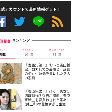
公式アカウントで最新情報ゲット！
ランキング
KING
ILY
WEEKLY
MONTHLY
4時間
週 間
月 間
『豊臣兄弟！』お市と柴田勝
家、自刃しての最期と「辞世
の句」…運命を共にした２人
の悲劇
『豊臣兄弟！』茶々＝悪女は
ほぼ創作？秀吉が溺愛、豊臣
家滅亡を背負わされた茶々
(井上和)の壮絶すぎる生涯