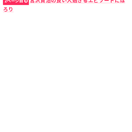
宮沢賢治の良い人過ぎるエピソードにほ
2ページ目
ろり