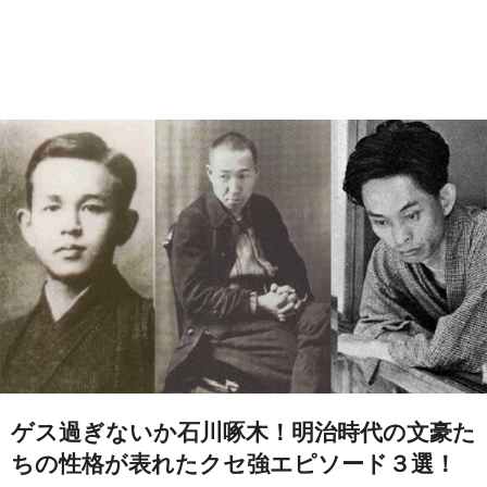
ゲス過ぎないか石川啄木！明治時代の文豪た
ちの性格が表れたクセ強エピソード３選！