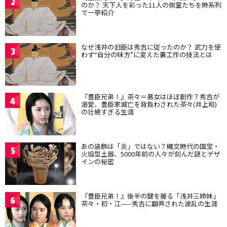
2
のか？ 天下人を彩った11人の側室たちを時系列
で一挙紹介
なぜ浅井の旧臣は秀吉に従ったのか？ 武力を使
3
わず“自分の味方”に変えた裏工作の技法とは
『豊臣兄弟！』茶々＝悪女はほぼ創作？秀吉が
4
溺愛、豊臣家滅亡を背負わされた茶々(井上和)
の壮絶すぎる生涯
あの装飾は「炎」ではない？縄文時代の国宝・
5
火焔型土器、5000年前の人々が刻んだ謎とデザ
インの秘密
『豊臣兄弟！』後半の鍵を握る「浅井三姉妹」
6
茶々・初・江——秀吉に翻弄された波乱の生涯