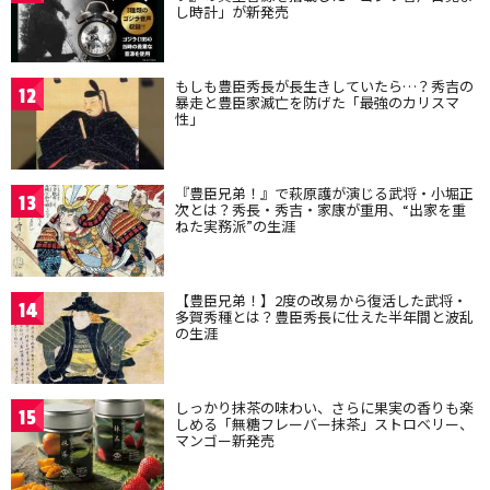
し時計」が新発売
もしも豊臣秀長が長生きしていたら…？秀吉の
12
暴走と豊臣家滅亡を防げた「最強のカリスマ
性」
『豊臣兄弟！』で萩原護が演じる武将・小堀正
13
次とは？秀長・秀吉・家康が重用、“出家を重
ねた実務派”の生涯
【豊臣兄弟！】2度の改易から復活した武将・
14
多賀秀種とは？豊臣秀長に仕えた半年間と波乱
の生涯
しっかり抹茶の味わい、さらに果実の香りも楽
15
しめる「無糖フレーバー抹茶」ストロベリー、
マンゴー新発売