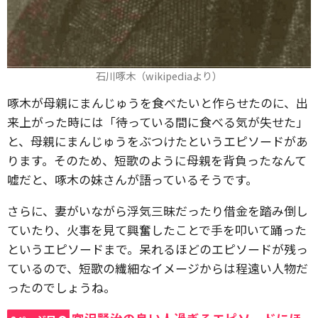
石川啄木（wikipediaより）
啄木が母親にまんじゅうを食べたいと作らせたのに、出
来上がった時には「待っている間に食べる気が失せた」
と、母親にまんじゅうをぶつけたというエピソードがあ
ります。そのため、短歌のように母親を背負ったなんて
嘘だと、啄木の妹さんが語っているそうです。
さらに、妻がいながら浮気三昧だったり借金を踏み倒し
ていたり、火事を見て興奮したことで手を叩いて踊った
というエピソードまで。呆れるほどのエピソードが残っ
ているので、短歌の繊細なイメージからは程遠い人物だ
ったのでしょうね。