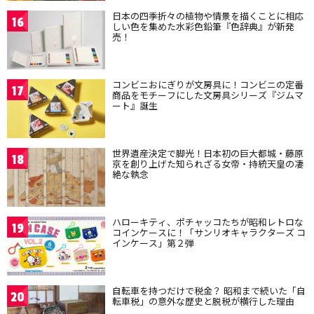
日本の四季折々の植物や情景を描くことに相応
16
しい色を集めた水彩色鉛筆『色辞典』が新発
売！
コンビニおにぎりが文房具に！コンビニの定番
17
商品をモチーフにした文房具シリーズ『ジムマ
ート』誕生
世界遺産決定で脚光！日本初の巨大都城・藤原
18
京を創り上げた知られざる女帝・持統天皇の凄
絶な執念
ハローキティ、ポチャッコたちが昭和レトロな
19
コインケースに！「サンリオキャラクターズ コ
インケース」第２弾
自転車を持つだけで税金？ 昭和まで続いた「自
20
転車税」の意外な歴史と脱税が横行した理由