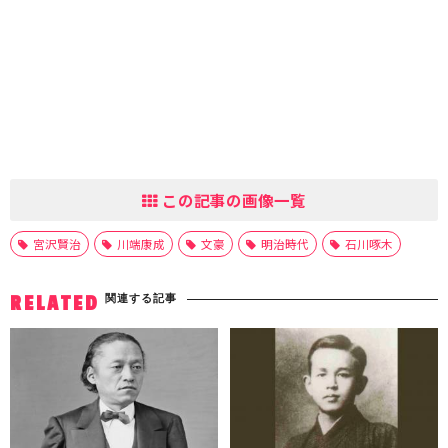
この記事の画像一覧
宮沢賢治
川端康成
文豪
明治時代
石川啄木
関連する記事
RELATED