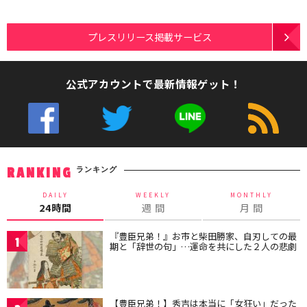
プレスリリース掲載サービス
公式アカウントで最新情報ゲット！
ランキング
RANKING
DAILY
WEEKLY
MONTHLY
24時間
週 間
月 間
『豊臣兄弟！』お市と柴田勝家、自刃しての最
1
期と「辞世の句」…運命を共にした２人の悲劇
【豊臣兄弟！】秀吉は本当に「女狂い」だった