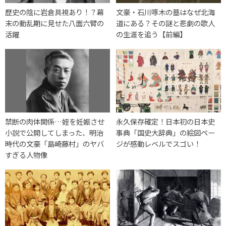
歴史の陰に岩倉具視あり！？幕
文豪・石川啄木の墓はなぜ北海
末の動乱期に見せた八面六臂の
道にある？その謎と悲劇の歌人
活躍
の生涯を追う【前編】
禁断の肉体関係…姪を妊娠させ
永久保存確定！日本初の日本史
小説で公開してしまった、明治
事典「国史大辞典」の絵図ペー
時代の文豪「島崎藤村」のヤバ
ジが感動レベルでスゴい！
すぎる人物像