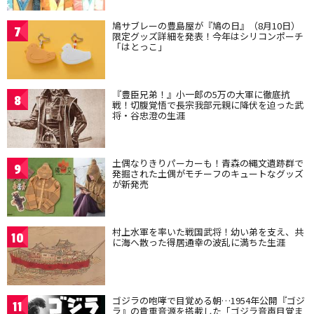
鳩サブレーの豊島屋が『鳩の日』（8月10日）
7
限定グッズ詳細を発表！今年はシリコンポーチ
「はとっこ」
『豊臣兄弟！』小一郎の5万の大軍に徹底抗
8
戦！切腹覚悟で長宗我部元親に降伏を迫った武
将・谷忠澄の生涯
土偶なりきりパーカーも！青森の縄文遺跡群で
9
発掘された土偶がモチーフのキュートなグッズ
が新発売
村上水軍を率いた戦国武将！幼い弟を支え、共
10
に海へ散った得居通幸の波乱に満ちた生涯
ゴジラの咆哮で目覚める朝…1954年公開『ゴジ
11
ラ』の貴重音源を搭載した「ゴジラ音声目覚ま