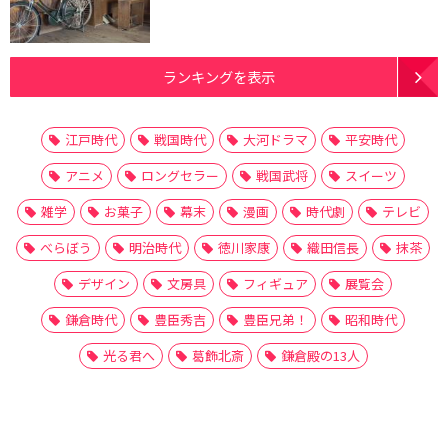
ランキングを表示
江戸時代
戦国時代
大河ドラマ
平安時代
アニメ
ロングセラー
戦国武将
スイーツ
雑学
お菓子
幕末
漫画
時代劇
テレビ
べらぼう
明治時代
徳川家康
織田信長
抹茶
デザイン
文房具
フィギュア
展覧会
鎌倉時代
豊臣秀吉
豊臣兄弟！
昭和時代
光る君へ
葛飾北斎
鎌倉殿の13人