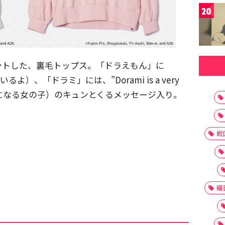
20
ントした、裏毛トップス。「ドラえもん」に
ばにいるよ）、「ドラミ」には、”Dorami is a very
とても頼りになる女の子）のキュンとくるメッセージ入り。
戦
織