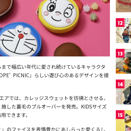
12
13
もまで幅広い年代に愛され続けているキャラクタ
E’ PICNIC」らしい遊び心のあるデザインを提
14
ウエアでは、カレッジスウェットを彷彿とさせる、
施した裏毛のプルオーバーを発売。KIDSサイズ
着用できます。
15
ミ」のフェイスを表情豊かにあしらった愛くるし