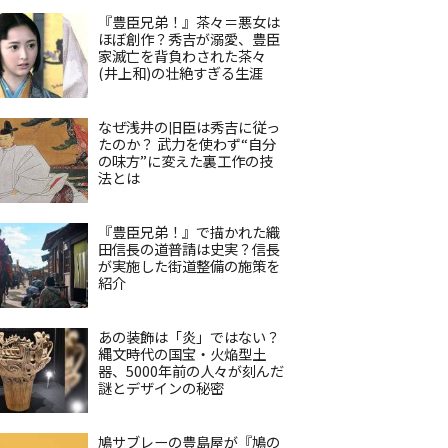
『豊臣兄弟！』茶々＝悪女は
ほぼ創作？秀吉が溺愛、豊臣
家滅亡を背負わされた茶々
(井上和)の壮絶すぎる生涯
なぜ浅井の旧臣は秀吉に従っ
たのか？ 武力を使わず“自分
の味方”に変えた裏工作の技
法とは
『豊臣兄弟！』で描かれた織
田信長の道普請は史実？信長
が実施した街道整備の施策を
紹介
あの装飾は「炎」ではない？
縄文時代の国宝・火焔型土
器、5000年前の人々が刻んだ
謎とデザインの秘密
鳩サブレーの豊島屋が『鳩の