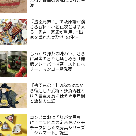
涯
『豊臣兄弟！』で萩原護が演
じる武将・小堀正次とは？秀
長・秀吉・家康が重用、“出
家を重ねた実務派”の生涯
しっかり抹茶の味わい、さら
に果実の香りも楽しめる「無
糖フレーバー抹茶」ストロベ
リー、マンゴー新発売
【豊臣兄弟！】2度の改易か
ら復活した武将・多賀秀種と
は？豊臣秀長に仕えた半年間
と波乱の生涯
コンビニおにぎりが文房具
に！コンビニの定番商品をモ
チーフにした文房具シリーズ
『ジムマート』誕生