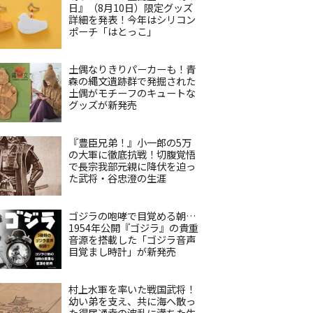
日』（8月10日）限定グッズ
詳細を発表！今年はシリコン
ポーチ「はとっこ」
土偶なりきりパーカーも！青
森の縄文遺跡群で発掘された
土偶がモチーフのキュートな
グッズが新発売
『豊臣兄弟！』小一郎の5万
の大軍に徹底抗戦！切腹覚悟
で長宗我部元親に降伏を迫っ
た武将・谷忠澄の生涯
ゴジラの咆哮で目覚める朝…
1954年公開『ゴジラ』の貴重
音源を搭載した「ゴジラ音声
目覚まし時計」が新発売
村上水軍を率いた戦国武将！
幼い弟を支え、共に海へ散っ
た得居通幸の波乱に満ちた生