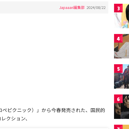
Japaaan編集部
2024/08/22
3
4
5
6
IC（ロペピクニック）」から今春発売された、国民的
コレクション、