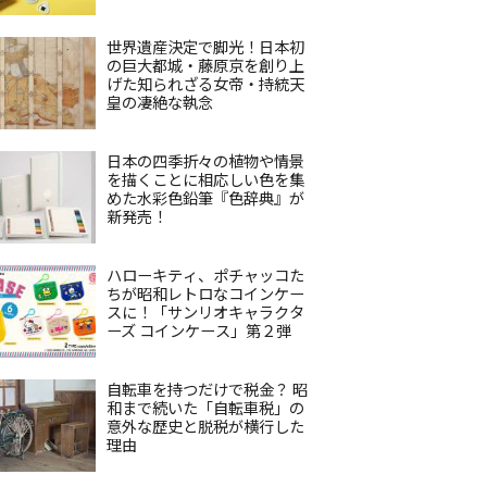
世界遺産決定で脚光！日本初
の巨大都城・藤原京を創り上
げた知られざる女帝・持統天
皇の凄絶な執念
日本の四季折々の植物や情景
を描くことに相応しい色を集
めた水彩色鉛筆『色辞典』が
新発売！
ハローキティ、ポチャッコた
ちが昭和レトロなコインケー
スに！「サンリオキャラクタ
ーズ コインケース」第２弾
自転車を持つだけで税金？ 昭
和まで続いた「自転車税」の
意外な歴史と脱税が横行した
理由