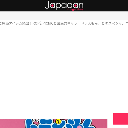
に完売アイテム続出！ROPÉ PICNICと国民的キャラ「ドラえもん」とのスぺシャル