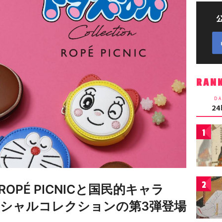
RAN
DA
2
1
2
PÉ PICNICと国民的キャラ
シャルコレクションの第3弾登場