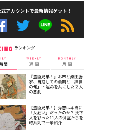
公式アカウントで最新情報ゲット！
ランキング
KING
ILY
WEEKLY
MONTHLY
4時間
週 間
月 間
『豊臣兄弟！』お市と柴田勝
家、自刃しての最期と「辞世
の句」…運命を共にした２人
の悲劇
【豊臣兄弟！】秀吉は本当に
「女狂い」だったのか？ 天下
人を彩った11人の側室たちを
時系列で一挙紹介