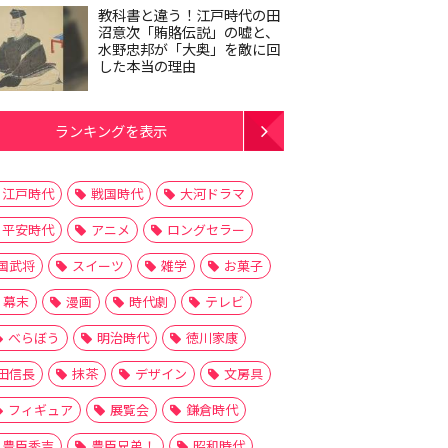
教科書と違う！江戸時代の田
沼意次「賄賂伝説」の嘘と、
水野忠邦が「大奥」を敵に回
した本当の理由
ランキングを表示
江戸時代
戦国時代
大河ドラマ
平安時代
アニメ
ロングセラー
国武将
スイーツ
雑学
お菓子
幕末
漫画
時代劇
テレビ
べらぼう
明治時代
徳川家康
田信長
抹茶
デザイン
文房具
フィギュア
展覧会
鎌倉時代
豊臣秀吉
豊臣兄弟！
昭和時代