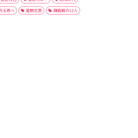
光る君へ
葛飾北斎
鎌倉殿の13人