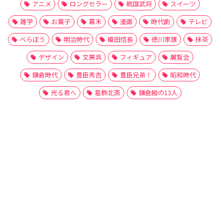
アニメ
ロングセラー
戦国武将
スイーツ
雑学
お菓子
幕末
漫画
時代劇
テレビ
べらぼう
明治時代
織田信長
徳川家康
抹茶
デザイン
文房具
フィギュア
展覧会
鎌倉時代
豊臣秀吉
豊臣兄弟！
昭和時代
光る君へ
葛飾北斎
鎌倉殿の13人