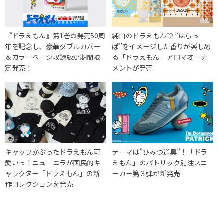
『ドラえもん』第1巻の発売50周
純白のドラえもん♡ ”はらっ
年を記念し、豪華ダブルカバー
ぱ”をイメージした香りが楽しめ
＆カラーページ収録版が期間限
る「ドラえもん」アロマオーナ
定発売！
メントが発売
キャップかぶったドラえもん可
テーマは”ひみつ道具”！「ドラ
愛いっ！ニューエラが国民的キ
えもん」のパトリック別注スニ
ャラクター「ドラえもん」の新
ーカー第３弾が新発売
作コレクションを発売