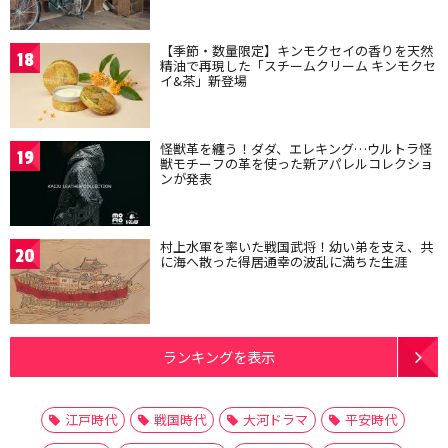
【季節・数量限定】キンモクセイの香りを天然
18
精油で再現した「スチームクリーム キンモクセ
イ&茶」新登場
怪獣革を纏う！ダダ、エレキング…ウルトラ怪
19
獣モチーフの革を使った新アパレルコレクショ
ンが発表
村上水軍を率いた戦国武将！幼い弟を支え、共
20
に海へ散った得居通幸の波乱に満ちた生涯
ランキングを表示
江戸時代
戦国時代
大河ドラマ
平安時代