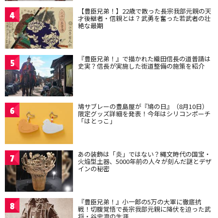
【豊臣兄弟！】22歳で散った長宗我部元親の天
4
才後継者・信親とは？武勇を奮った若武者の壮
絶な最期
『豊臣兄弟！』で描かれた織田信長の道普請は
5
史実？信長が実施した街道整備の施策を紹介
鳩サブレーの豊島屋が『鳩の日』（8月10日）
6
限定グッズ詳細を発表！今年はシリコンポーチ
「はとっこ」
あの装飾は「炎」ではない？縄文時代の国宝・
7
火焔型土器、5000年前の人々が刻んだ謎とデザ
インの秘密
『豊臣兄弟！』小一郎の5万の大軍に徹底抗
8
戦！切腹覚悟で長宗我部元親に降伏を迫った武
将・谷忠澄の生涯