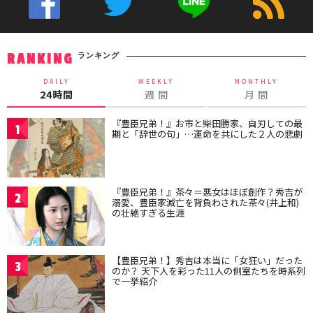
ランキング
RANKING
DAILY
WEEKLY
MONTHLY
24時間
週 間
月 間
『豊臣兄弟！』お市と柴田勝家、自刃しての最
1
期と「辞世の句」…運命を共にした２人の悲劇
『豊臣兄弟！』茶々＝悪女はほぼ創作？秀吉が
2
溺愛、豊臣家滅亡を背負わされた茶々(井上和)
の壮絶すぎる生涯
【豊臣兄弟！】秀吉は本当に「女狂い」だった
3
のか？ 天下人を彩った11人の側室たちを時系列
で一挙紹介