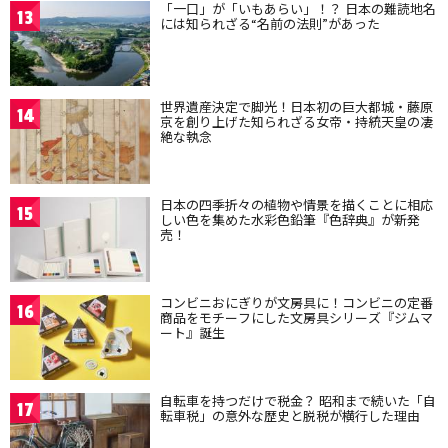
「一口」が「いもあらい」！？ 日本の難読地名
13
には知られざる“名前の法則”があった
世界遺産決定で脚光！日本初の巨大都城・藤原
14
京を創り上げた知られざる女帝・持統天皇の凄
絶な執念
日本の四季折々の植物や情景を描くことに相応
15
しい色を集めた水彩色鉛筆『色辞典』が新発
売！
コンビニおにぎりが文房具に！コンビニの定番
16
商品をモチーフにした文房具シリーズ『ジムマ
ート』誕生
自転車を持つだけで税金？ 昭和まで続いた「自
17
転車税」の意外な歴史と脱税が横行した理由