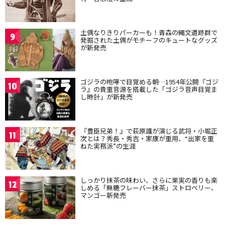
土偶なりきりパーカーも！青森の縄文遺跡群で
9
発掘された土偶がモチーフのキュートなグッズ
が新発売
ゴジラの咆哮で目覚める朝…1954年公開『ゴジ
10
ラ』の貴重音源を搭載した「ゴジラ音声目覚ま
し時計」が新発売
『豊臣兄弟！』で萩原護が演じる武将・小堀正
11
次とは？秀長・秀吉・家康が重用、“出家を重
ねた実務派”の生涯
しっかり抹茶の味わい、さらに果実の香りも楽
12
しめる「無糖フレーバー抹茶」ストロベリー、
マンゴー新発売