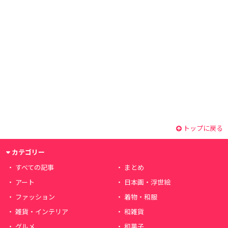
トップに戻る
カテゴリー
すべての記事
まとめ
アート
日本画・浮世絵
ファッション
着物・和服
雑貨・インテリア
和雑貨
グルメ
和菓子