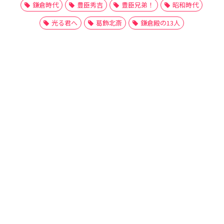
鎌倉時代
豊臣秀吉
豊臣兄弟！
昭和時代
光る君へ
葛飾北斎
鎌倉殿の13人