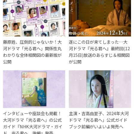
藤原姓、圧倒的じゃないか！大
遂にこの日が来てしまった…大
河ドラマ「光る君へ」関係性丸
河ドラマ『光る君へ』最終回(12
わかりな全体相関図の最新版が
月15日)放送のあらすじ＆相関図
公開
が公開
インタビューや座談会も掲載！
主演・吉高由里子、2024年大河
大河ドラマ「光る君へ」の公式
ドラマ「光る君へ」公式ガイド
ガイド『NHK大河ドラマ・ガイ
ブック前編がいよいよ発売へ
ド 光る君へ 後編』発売