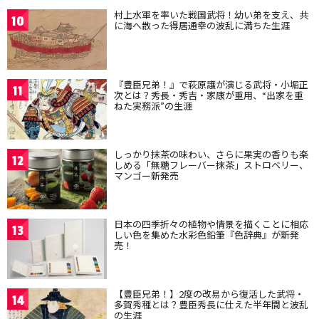
村上水軍を率いた戦国武将！幼い弟を支え、共
10
に海へ散った得居通幸の波乱に満ちた生涯
『豊臣兄弟！』で萩原護が演じる武将・小堀正
11
次とは？秀長・秀吉・家康が重用、“出家を重
ねた実務派”の生涯
しっかり抹茶の味わい、さらに果実の香りも楽
12
しめる「無糖フレーバー抹茶」ストロベリー、
マンゴー新発売
日本の四季折々の植物や情景を描くことに相応
13
しい色を集めた水彩色鉛筆『色辞典』が新発
売！
【豊臣兄弟！】2度の改易から復活した武将・
14
多賀秀種とは？豊臣秀長に仕えた半年間と波乱
の生涯