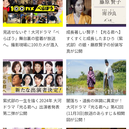
見逃せないぞ！大河ドラマ「べ
成長著しい賢子！【光る君へ】
らぼう」舞台裏の密着が放送
すくすくと成長したまひろ（紫
へ。撮影現場に100カメが潜入
式部）の娘・藤原賢子の扮装写
真が公開
紫式部の一生を描く2024年 大河
闇落ち・道長の体調に異変が！
ドラマ『光る君へ』出演者発表
大河ドラマ『光る君へ』第42回
第二弾が公開
(11月3日)放送のあらすじ＆相関
図が公開！