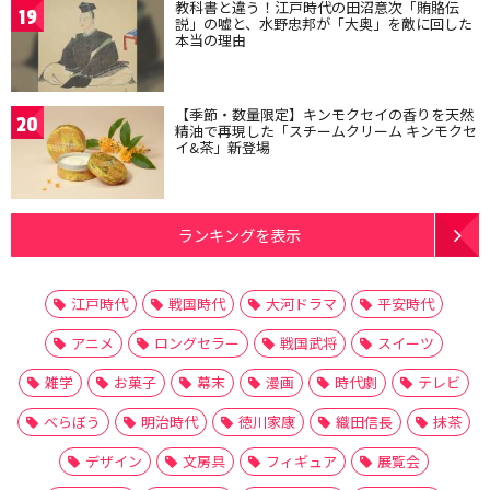
教科書と違う！江戸時代の田沼意次「賄賂伝
19
説」の嘘と、水野忠邦が「大奥」を敵に回した
本当の理由
【季節・数量限定】キンモクセイの香りを天然
20
精油で再現した「スチームクリーム キンモクセ
イ&茶」新登場
ランキングを表示
江戸時代
戦国時代
大河ドラマ
平安時代
アニメ
ロングセラー
戦国武将
スイーツ
雑学
お菓子
幕末
漫画
時代劇
テレビ
べらぼう
明治時代
徳川家康
織田信長
抹茶
デザイン
文房具
フィギュア
展覧会