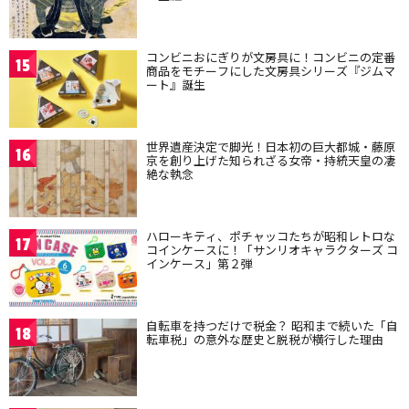
コンビニおにぎりが文房具に！コンビニの定番
15
商品をモチーフにした文房具シリーズ『ジムマ
ート』誕生
世界遺産決定で脚光！日本初の巨大都城・藤原
16
京を創り上げた知られざる女帝・持統天皇の凄
絶な執念
ハローキティ、ポチャッコたちが昭和レトロな
17
コインケースに！「サンリオキャラクターズ コ
インケース」第２弾
自転車を持つだけで税金？ 昭和まで続いた「自
18
転車税」の意外な歴史と脱税が横行した理由