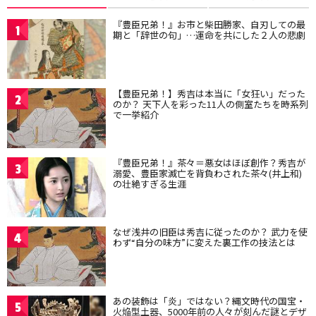
『豊臣兄弟！』お市と柴田勝家、自刃しての最
1
期と「辞世の句」…運命を共にした２人の悲劇
【豊臣兄弟！】秀吉は本当に「女狂い」だった
2
のか？ 天下人を彩った11人の側室たちを時系列
で一挙紹介
『豊臣兄弟！』茶々＝悪女はほぼ創作？秀吉が
3
溺愛、豊臣家滅亡を背負わされた茶々(井上和)
の壮絶すぎる生涯
なぜ浅井の旧臣は秀吉に従ったのか？ 武力を使
4
わず“自分の味方”に変えた裏工作の技法とは
あの装飾は「炎」ではない？縄文時代の国宝・
5
火焔型土器、5000年前の人々が刻んだ謎とデザ