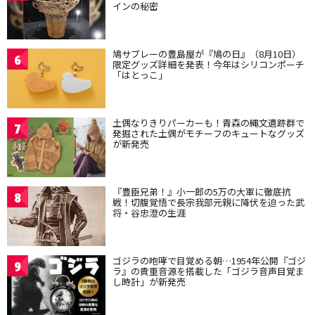
インの秘密
鳩サブレーの豊島屋が『鳩の日』（8月10日）
6
限定グッズ詳細を発表！今年はシリコンポーチ
「はとっこ」
土偶なりきりパーカーも！青森の縄文遺跡群で
7
発掘された土偶がモチーフのキュートなグッズ
が新発売
『豊臣兄弟！』小一郎の5万の大軍に徹底抗
8
戦！切腹覚悟で長宗我部元親に降伏を迫った武
将・谷忠澄の生涯
ゴジラの咆哮で目覚める朝…1954年公開『ゴジ
9
ラ』の貴重音源を搭載した「ゴジラ音声目覚ま
し時計」が新発売