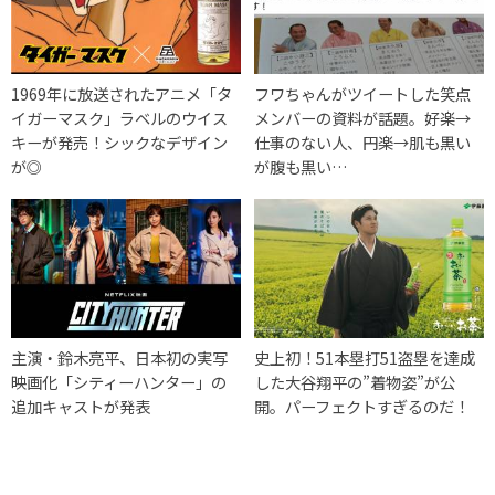
1969年に放送されたアニメ「タ
フワちゃんがツイートした笑点
イガーマスク」ラベルのウイス
メンバーの資料が話題。好楽→
キーが発売！シックなデザイン
仕事のない人、円楽→肌も黒い
が◎
が腹も黒い…
主演・鈴木亮平、日本初の実写
史上初！51本塁打51盗塁を達成
映画化「シティーハンター」の
した大谷翔平の”着物姿”が公
追加キャストが発表
開。パーフェクトすぎるのだ！