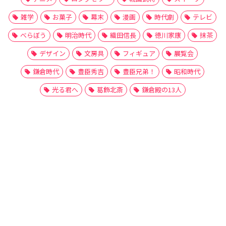
雑学
お菓子
幕末
漫画
時代劇
テレビ
べらぼう
明治時代
織田信長
徳川家康
抹茶
デザイン
文房具
フィギュア
展覧会
鎌倉時代
豊臣秀吉
豊臣兄弟！
昭和時代
光る君へ
葛飾北斎
鎌倉殿の13人