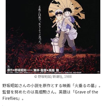
© 野坂昭如/新潮社, 1988
野坂昭如さんの小説を原作とする映画「火垂るの墓」。
監督を努めたのは高畑勲さん。英題は「Grave of the
Fireflies」。