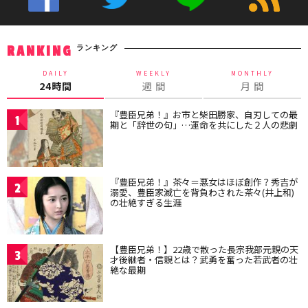
ランキング
RANKING
DAILY
WEEKLY
MONTHLY
24時間
週 間
月 間
『豊臣兄弟！』お市と柴田勝家、自刃しての最
1
期と「辞世の句」…運命を共にした２人の悲劇
『豊臣兄弟！』茶々＝悪女はほぼ創作？秀吉が
2
溺愛、豊臣家滅亡を背負わされた茶々(井上和)
の壮絶すぎる生涯
【豊臣兄弟！】22歳で散った長宗我部元親の天
3
才後継者・信親とは？武勇を奮った若武者の壮
絶な最期