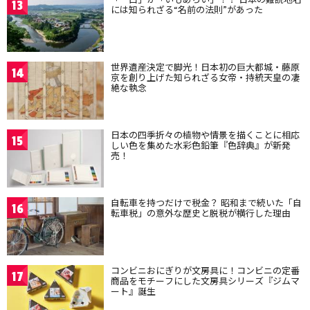
13
には知られざる“名前の法則”があった
世界遺産決定で脚光！日本初の巨大都城・藤原
14
京を創り上げた知られざる女帝・持統天皇の凄
絶な執念
日本の四季折々の植物や情景を描くことに相応
15
しい色を集めた水彩色鉛筆『色辞典』が新発
売！
自転車を持つだけで税金？ 昭和まで続いた「自
16
転車税」の意外な歴史と脱税が横行した理由
コンビニおにぎりが文房具に！コンビニの定番
17
商品をモチーフにした文房具シリーズ『ジムマ
ート』誕生