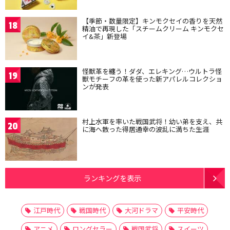
【季節・数量限定】キンモクセイの香りを天然
18
精油で再現した「スチームクリーム キンモクセ
イ&茶」新登場
怪獣革を纏う！ダダ、エレキング…ウルトラ怪
19
獣モチーフの革を使った新アパレルコレクショ
ンが発表
村上水軍を率いた戦国武将！幼い弟を支え、共
20
に海へ散った得居通幸の波乱に満ちた生涯
ランキングを表示
江戸時代
戦国時代
大河ドラマ
平安時代
アニメ
ロングセラー
戦国武将
スイーツ