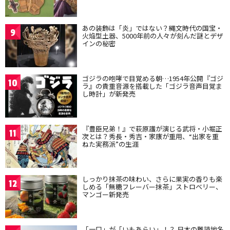
あの装飾は「炎」ではない？縄文時代の国宝・
9
火焔型土器、5000年前の人々が刻んだ謎とデザ
インの秘密
ゴジラの咆哮で目覚める朝…1954年公開『ゴジ
10
ラ』の貴重音源を搭載した「ゴジラ音声目覚ま
し時計」が新発売
『豊臣兄弟！』で萩原護が演じる武将・小堀正
11
次とは？秀長・秀吉・家康が重用、“出家を重
ねた実務派”の生涯
しっかり抹茶の味わい、さらに果実の香りも楽
12
しめる「無糖フレーバー抹茶」ストロベリー、
マンゴー新発売
「一口」が「いもあらい」！？ 日本の難読地名