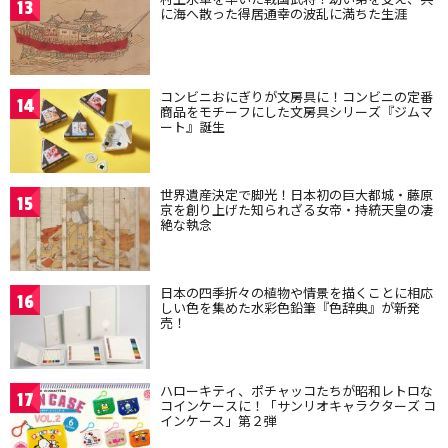
13
に海へ散った得居通幸の波乱に満ちた生涯
コンビニおにぎりが文房具に！コンビニの定番
14
商品をモチーフにした文房具シリーズ『ジムマ
ート』誕生
世界遺産決定で脚光！日本初の巨大都城・藤原
15
京を創り上げた知られざる女帝・持統天皇の凄
絶な執念
日本の四季折々の植物や情景を描くことに相応
16
しい色を集めた水彩色鉛筆『色辞典』が新発
売！
ハローキティ、ポチャッコたちが昭和レトロな
17
コインケースに！「サンリオキャラクターズ コ
インケース」第２弾