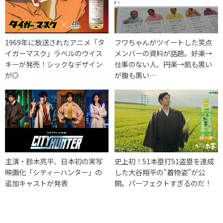
1969年に放送されたアニメ「タ
フワちゃんがツイートした笑点
イガーマスク」ラベルのウイス
メンバーの資料が話題。好楽→
キーが発売！シックなデザイン
仕事のない人、円楽→肌も黒い
が◎
が腹も黒い…
主演・鈴木亮平、日本初の実写
史上初！51本塁打51盗塁を達成
映画化「シティーハンター」の
した大谷翔平の”着物姿”が公
追加キャストが発表
開。パーフェクトすぎるのだ！