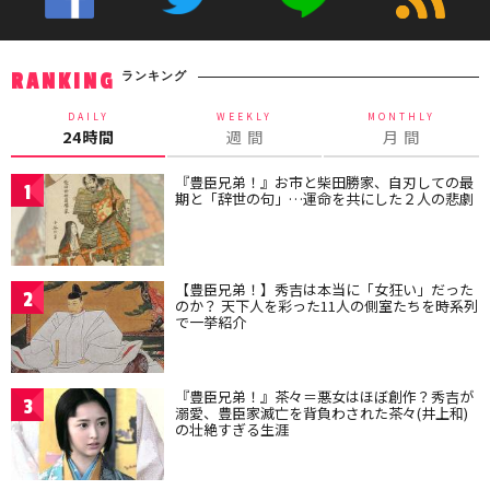
ランキング
RANKING
DAILY
WEEKLY
MONTHLY
24時間
週 間
月 間
『豊臣兄弟！』お市と柴田勝家、自刃しての最
1
期と「辞世の句」…運命を共にした２人の悲劇
【豊臣兄弟！】秀吉は本当に「女狂い」だった
2
のか？ 天下人を彩った11人の側室たちを時系列
で一挙紹介
『豊臣兄弟！』茶々＝悪女はほぼ創作？秀吉が
3
溺愛、豊臣家滅亡を背負わされた茶々(井上和)
の壮絶すぎる生涯