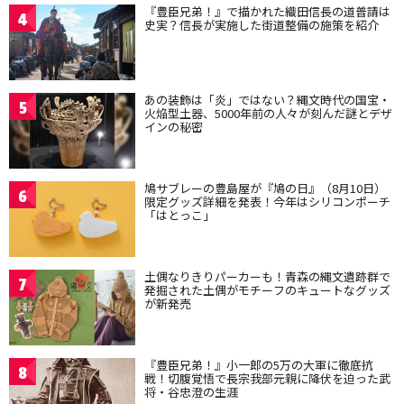
『豊臣兄弟！』で描かれた織田信長の道普請は
4
史実？信長が実施した街道整備の施策を紹介
あの装飾は「炎」ではない？縄文時代の国宝・
5
火焔型土器、5000年前の人々が刻んだ謎とデザ
インの秘密
鳩サブレーの豊島屋が『鳩の日』（8月10日）
6
限定グッズ詳細を発表！今年はシリコンポーチ
「はとっこ」
土偶なりきりパーカーも！青森の縄文遺跡群で
7
発掘された土偶がモチーフのキュートなグッズ
が新発売
『豊臣兄弟！』小一郎の5万の大軍に徹底抗
8
戦！切腹覚悟で長宗我部元親に降伏を迫った武
将・谷忠澄の生涯