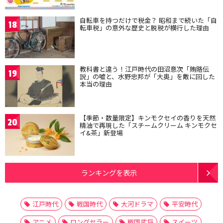
自転車を持つだけで税金？ 昭和まで続いた「自
18
転車税」の意外な歴史と脱税が横行した理由
教科書と違う！江戸時代の田沼意次「賄賂伝
19
説」の嘘と、水野忠邦が「大奥」を敵に回した
本当の理由
【季節・数量限定】キンモクセイの香りを天然
20
精油で再現した「スチームクリーム キンモクセ
イ&茶」新登場
ランキングを表示
江戸時代
戦国時代
大河ドラマ
平安時代
アニメ
ロングセラー
戦国武将
スイーツ