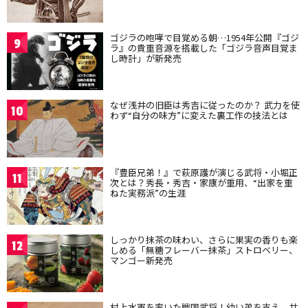
ゴジラの咆哮で目覚める朝…1954年公開『ゴジ
9
ラ』の貴重音源を搭載した「ゴジラ音声目覚ま
し時計」が新発売
なぜ浅井の旧臣は秀吉に従ったのか？ 武力を使
10
わず“自分の味方”に変えた裏工作の技法とは
『豊臣兄弟！』で萩原護が演じる武将・小堀正
11
次とは？秀長・秀吉・家康が重用、“出家を重
ねた実務派”の生涯
しっかり抹茶の味わい、さらに果実の香りも楽
12
しめる「無糖フレーバー抹茶」ストロベリー、
マンゴー新発売
村上水軍を率いた戦国武将！幼い弟を支え、共