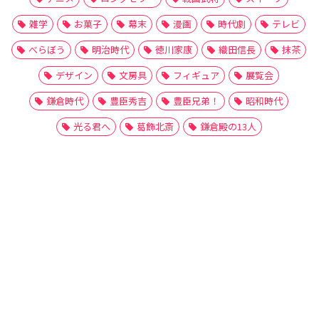
雑学
お菓子
幕末
漫画
時代劇
テレビ
べらぼう
明治時代
徳川家康
織田信長
抹茶
デザイン
文房具
フィギュア
展覧会
鎌倉時代
豊臣秀吉
豊臣兄弟！
昭和時代
光る君へ
葛飾北斎
鎌倉殿の13人