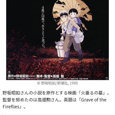
© 野坂昭如/新潮社, 1988
野坂昭如さんの小説を原作とする映画「火垂るの墓」。
監督を努めたのは高畑勲さん。英題は「Grave of the
Fireflies」。