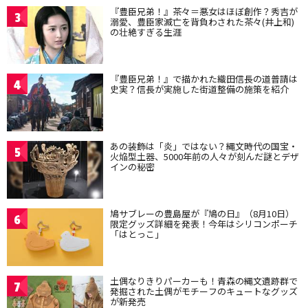
『豊臣兄弟！』茶々＝悪女はほぼ創作？秀吉が
3
溺愛、豊臣家滅亡を背負わされた茶々(井上和)
の壮絶すぎる生涯
『豊臣兄弟！』で描かれた織田信長の道普請は
4
史実？信長が実施した街道整備の施策を紹介
あの装飾は「炎」ではない？縄文時代の国宝・
5
火焔型土器、5000年前の人々が刻んだ謎とデザ
インの秘密
鳩サブレーの豊島屋が『鳩の日』（8月10日）
6
限定グッズ詳細を発表！今年はシリコンポーチ
「はとっこ」
土偶なりきりパーカーも！青森の縄文遺跡群で
7
発掘された土偶がモチーフのキュートなグッズ
が新発売