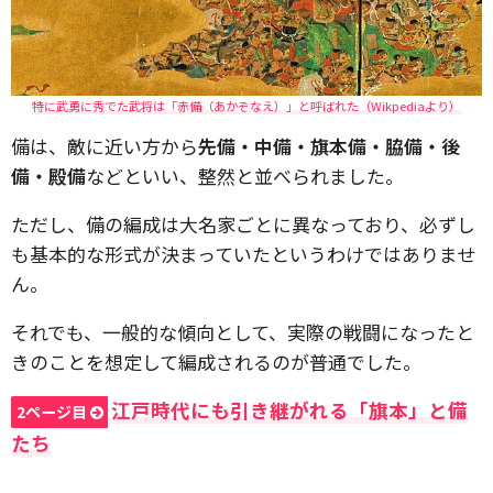
特に武勇に秀でた武将は「赤備（あかぞなえ）」と呼ばれた（Wikpediaより）
備は、敵に近い方から
先備・中備・旗本備・脇備・後
備・殿備
などといい、整然と並べられました。
ただし、備の編成は大名家ごとに異なっており、必ずし
も基本的な形式が決まっていたというわけではありませ
ん。
それでも、一般的な傾向として、実際の戦闘になったと
きのことを想定して編成されるのが普通でした。
江戸時代にも引き継がれる「旗本」と備
2ページ目
たち