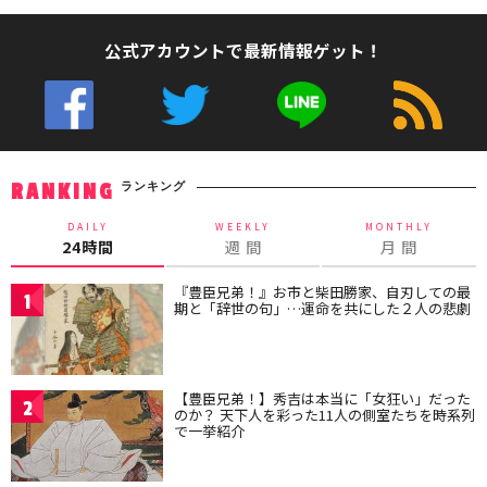
公式アカウントで最新情報ゲット！
ランキング
RANKING
DAILY
WEEKLY
MONTHLY
24時間
週 間
月 間
『豊臣兄弟！』お市と柴田勝家、自刃しての最
1
期と「辞世の句」…運命を共にした２人の悲劇
【豊臣兄弟！】秀吉は本当に「女狂い」だった
2
のか？ 天下人を彩った11人の側室たちを時系列
で一挙紹介