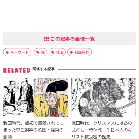
この記事の画像一覧
キーワード
備
兵法
戦国時代
関連する記事
RELATED
戦国時代、嫉妬で毒殺されてし
戦国時代、クリスマスにはあの
まった李氏朝鮮の名医・経東の
武将も一時休戦！？日本人のキ
悲劇
リスト教受容の歴史