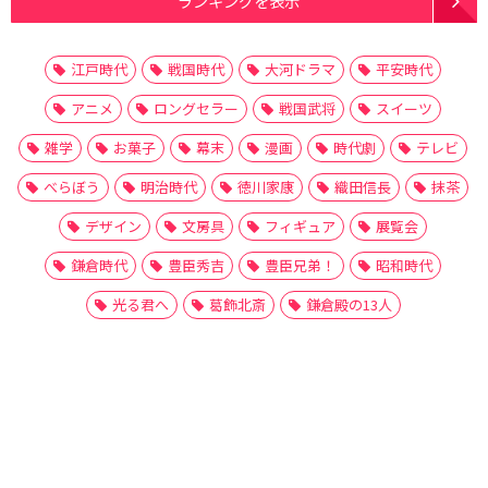
ランキングを表示
江戸時代
戦国時代
大河ドラマ
平安時代
アニメ
ロングセラー
戦国武将
スイーツ
雑学
お菓子
幕末
漫画
時代劇
テレビ
べらぼう
明治時代
徳川家康
織田信長
抹茶
デザイン
文房具
フィギュア
展覧会
鎌倉時代
豊臣秀吉
豊臣兄弟！
昭和時代
光る君へ
葛飾北斎
鎌倉殿の13人