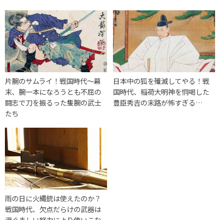
片腕のサムライ！戦国時代〜幕
日本中の狐を殲滅してやる！戦
末、腕一本になろうとも不屈の
国時代、稲荷大明神を恫喝した
闘志で刀を振るった隻腕の武士
豊臣秀吉の末路が怖すぎる…
たち
雨の日に火縄銃は使えたのか？
戦国時代、欠点だらけの武器は
涙ぐましい努力により使いこな