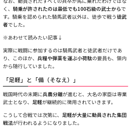
なお、動員されたすべての兵卒が馬に乗れたわけではな
く、
騎乗が許されたのは最低でも100石級の武士から
で
す。騎乗を認められた騎馬武者以外は、徒歩で戦う
徒武
者
でした。
※あわせて読みたい記事↓
実際に戦闘に参加するのは騎馬武者と徒武者だけであ
り、このほか、
兵糧や弾薬を運ぶ小荷駄
の要員も、領内
から随行していました。
「足軽」と「備（そなえ）」
戦国時代の末期に
兵農分離
が進むと、大名の家臣は専業
武士となり、
足軽
が継続的に徴用されていきます。
こうして合戦では次第に、
足軽が大量に動員された集団
戦法
が行われるようになりました。