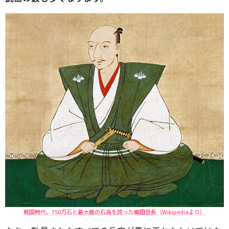
戦国時代、750万石と最大級の石高を誇った織田信長（Wikipediaより）