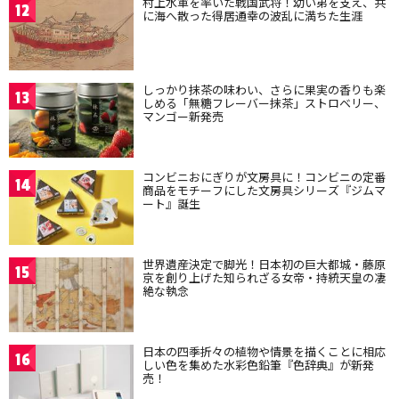
村上水軍を率いた戦国武将！幼い弟を支え、共
12
に海へ散った得居通幸の波乱に満ちた生涯
しっかり抹茶の味わい、さらに果実の香りも楽
13
しめる「無糖フレーバー抹茶」ストロベリー、
マンゴー新発売
コンビニおにぎりが文房具に！コンビニの定番
14
商品をモチーフにした文房具シリーズ『ジムマ
ート』誕生
世界遺産決定で脚光！日本初の巨大都城・藤原
15
京を創り上げた知られざる女帝・持統天皇の凄
絶な執念
日本の四季折々の植物や情景を描くことに相応
16
しい色を集めた水彩色鉛筆『色辞典』が新発
売！