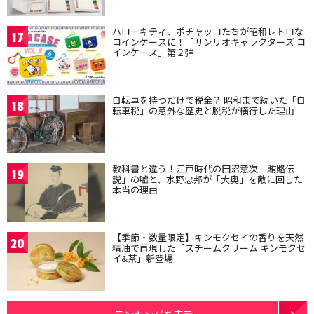
ハローキティ、ポチャッコたちが昭和レトロな
17
コインケースに！「サンリオキャラクターズ コ
インケース」第２弾
自転車を持つだけで税金？ 昭和まで続いた「自
18
転車税」の意外な歴史と脱税が横行した理由
教科書と違う！江戸時代の田沼意次「賄賂伝
19
説」の嘘と、水野忠邦が「大奥」を敵に回した
本当の理由
【季節・数量限定】キンモクセイの香りを天然
20
精油で再現した「スチームクリーム キンモクセ
イ&茶」新登場