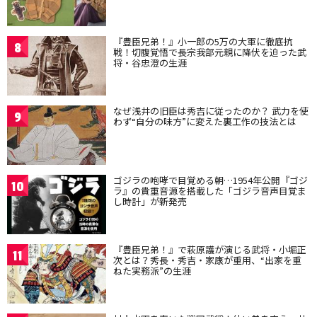
『豊臣兄弟！』小一郎の5万の大軍に徹底抗
8
戦！切腹覚悟で長宗我部元親に降伏を迫った武
将・谷忠澄の生涯
なぜ浅井の旧臣は秀吉に従ったのか？ 武力を使
9
わず“自分の味方”に変えた裏工作の技法とは
ゴジラの咆哮で目覚める朝…1954年公開『ゴジ
10
ラ』の貴重音源を搭載した「ゴジラ音声目覚ま
し時計」が新発売
『豊臣兄弟！』で萩原護が演じる武将・小堀正
11
次とは？秀長・秀吉・家康が重用、“出家を重
ねた実務派”の生涯