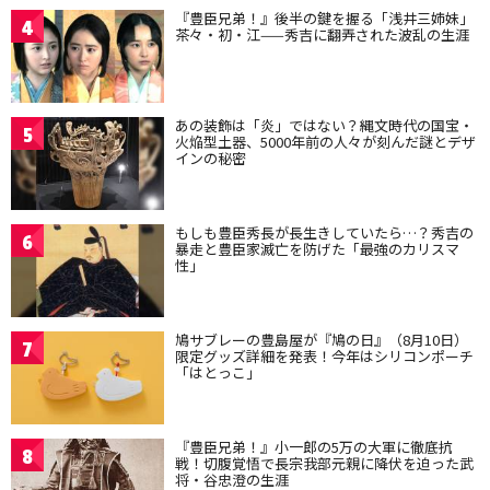
『豊臣兄弟！』後半の鍵を握る「浅井三姉妹」
4
茶々・初・江——秀吉に翻弄された波乱の生涯
あの装飾は「炎」ではない？縄文時代の国宝・
5
火焔型土器、5000年前の人々が刻んだ謎とデザ
インの秘密
もしも豊臣秀長が長生きしていたら…？秀吉の
6
暴走と豊臣家滅亡を防げた「最強のカリスマ
性」
鳩サブレーの豊島屋が『鳩の日』（8月10日）
7
限定グッズ詳細を発表！今年はシリコンポーチ
「はとっこ」
『豊臣兄弟！』小一郎の5万の大軍に徹底抗
8
戦！切腹覚悟で長宗我部元親に降伏を迫った武
将・谷忠澄の生涯