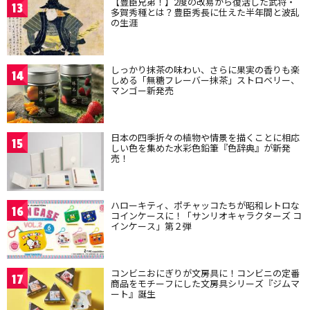
【豊臣兄弟！】2度の改易から復活した武将・
13
多賀秀種とは？豊臣秀長に仕えた半年間と波乱
の生涯
しっかり抹茶の味わい、さらに果実の香りも楽
14
しめる「無糖フレーバー抹茶」ストロベリー、
マンゴー新発売
日本の四季折々の植物や情景を描くことに相応
15
しい色を集めた水彩色鉛筆『色辞典』が新発
売！
ハローキティ、ポチャッコたちが昭和レトロな
16
コインケースに！「サンリオキャラクターズ コ
インケース」第２弾
コンビニおにぎりが文房具に！コンビニの定番
17
商品をモチーフにした文房具シリーズ『ジムマ
ート』誕生