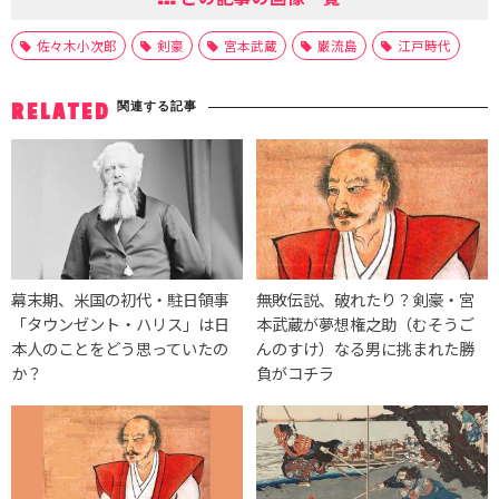
佐々木小次郎
剣豪
宮本武蔵
巌流島
江戸時代
関連する記事
RELATED
幕末期、米国の初代・駐日領事
無敗伝説、破れたり？剣豪・宮
「タウンゼント・ハリス」は日
本武蔵が夢想権之助（むそうご
本人のことをどう思っていたの
んのすけ）なる男に挑まれた勝
か？
負がコチラ