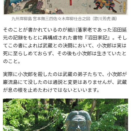
九州岸柳島 宮本無三四佐々木岸柳仕合之図（歌川芳虎 画）
そのことが書かれているのが細川藩家老であった沼田延
元の記録をもとに再構成された書物『沼田家記』。そし
てこの書によれば武蔵との決闘において、小次郎は実は
死に至らしめておらず、その後も小次郎は生きていたと
のこと。
実際に小次郎を殺したのは武蔵の弟子たちで、小次郎が
巌流島にて没したのは通説と変更はありませんが、武蔵
が息の根を止めたわけではないといいます。