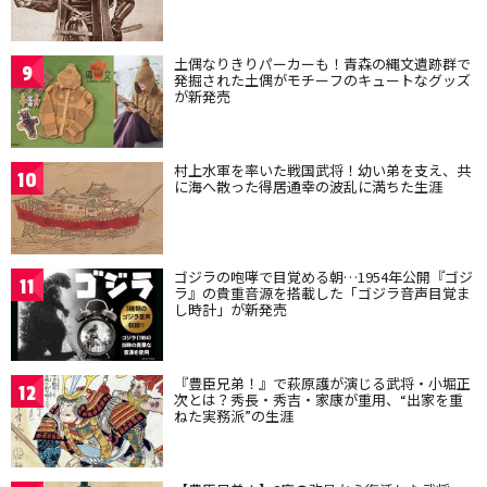
土偶なりきりパーカーも！青森の縄文遺跡群で
9
発掘された土偶がモチーフのキュートなグッズ
が新発売
村上水軍を率いた戦国武将！幼い弟を支え、共
10
に海へ散った得居通幸の波乱に満ちた生涯
ゴジラの咆哮で目覚める朝…1954年公開『ゴジ
11
ラ』の貴重音源を搭載した「ゴジラ音声目覚ま
し時計」が新発売
『豊臣兄弟！』で萩原護が演じる武将・小堀正
12
次とは？秀長・秀吉・家康が重用、“出家を重
ねた実務派”の生涯