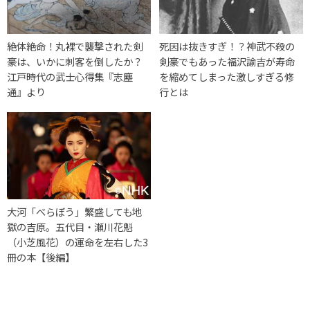
絶体絶命！丸裸で襲撃された剣
死因は抜きすぎ！？神武不殺の
豪は、いかに刺客を倒したか？
剣豪でもあった福沢諭吉が寿命
江戸時代の武士心得集『志塵
を縮めてしまった激しすぎる修
通』より
行とは
大河「べらぼう」繁盛しても地
獄の吉原。五代目・瀬川花魁
（小芝風花）の運命を左右した3
冊の本【後編】