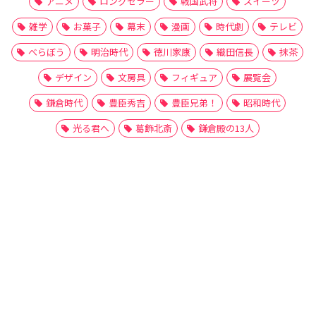
アニメ
ロングセラー
戦国武将
スイーツ
雑学
お菓子
幕末
漫画
時代劇
テレビ
べらぼう
明治時代
徳川家康
織田信長
抹茶
デザイン
文房具
フィギュア
展覧会
鎌倉時代
豊臣秀吉
豊臣兄弟！
昭和時代
光る君へ
葛飾北斎
鎌倉殿の13人