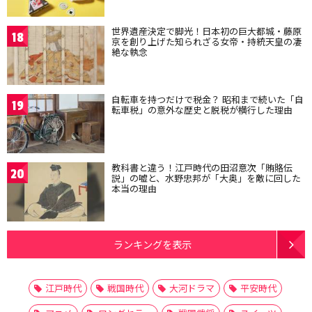
世界遺産決定で脚光！日本初の巨大都城・藤原
18
京を創り上げた知られざる女帝・持統天皇の凄
絶な執念
自転車を持つだけで税金？ 昭和まで続いた「自
19
転車税」の意外な歴史と脱税が横行した理由
教科書と違う！江戸時代の田沼意次「賄賂伝
20
説」の嘘と、水野忠邦が「大奥」を敵に回した
本当の理由
ランキングを表示
江戸時代
戦国時代
大河ドラマ
平安時代