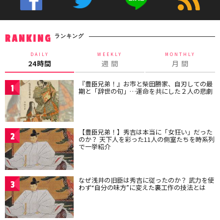
ランキング
RANKING
DAILY
WEEKLY
MONTHLY
24時間
週 間
月 間
『豊臣兄弟！』お市と柴田勝家、自刃しての最
1
期と「辞世の句」…運命を共にした２人の悲劇
【豊臣兄弟！】秀吉は本当に「女狂い」だった
2
のか？ 天下人を彩った11人の側室たちを時系列
で一挙紹介
なぜ浅井の旧臣は秀吉に従ったのか？ 武力を使
3
わず“自分の味方”に変えた裏工作の技法とは