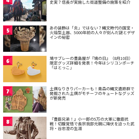
4
史実？信長が実施した街道整備の施策を紹介
あの装飾は「炎」ではない？縄文時代の国宝・
5
火焔型土器、5000年前の人々が刻んだ謎とデザ
インの秘密
鳩サブレーの豊島屋が『鳩の日』（8月10日）
6
限定グッズ詳細を発表！今年はシリコンポーチ
「はとっこ」
土偶なりきりパーカーも！青森の縄文遺跡群で
7
発掘された土偶がモチーフのキュートなグッズ
が新発売
『豊臣兄弟！』小一郎の5万の大軍に徹底抗
8
戦！切腹覚悟で長宗我部元親に降伏を迫った武
将・谷忠澄の生涯