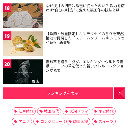
なぜ浅井の旧臣は秀吉に従ったのか？ 武力を使
18
わず“自分の味方”に変えた裏工作の技法とは
【季節・数量限定】キンモクセイの香りを天然
19
精油で再現した「スチームクリーム キンモクセ
イ&茶」新登場
怪獣革を纏う！ダダ、エレキング…ウルトラ怪
20
獣モチーフの革を使った新アパレルコレクショ
ンが発表
ランキングを表示
江戸時代
戦国時代
大河ドラマ
平安時代
アニメ
ロングセラー
戦国武将
スイーツ