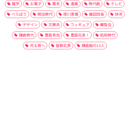
雑学
お菓子
幕末
漫画
時代劇
テレビ
べらぼう
明治時代
徳川家康
織田信長
抹茶
デザイン
文房具
フィギュア
展覧会
鎌倉時代
豊臣秀吉
豊臣兄弟！
昭和時代
光る君へ
葛飾北斎
鎌倉殿の13人