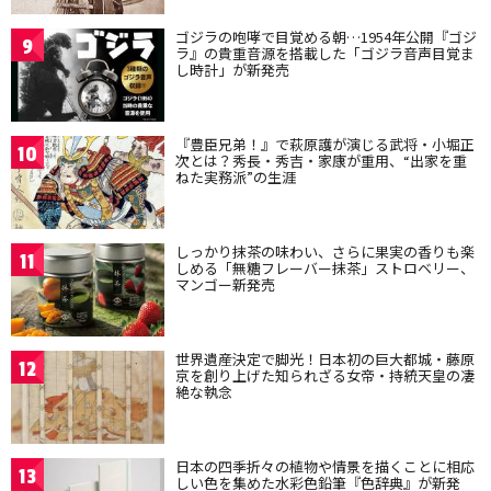
ゴジラの咆哮で目覚める朝…1954年公開『ゴジ
9
ラ』の貴重音源を搭載した「ゴジラ音声目覚ま
し時計」が新発売
『豊臣兄弟！』で萩原護が演じる武将・小堀正
10
次とは？秀長・秀吉・家康が重用、“出家を重
ねた実務派”の生涯
しっかり抹茶の味わい、さらに果実の香りも楽
11
しめる「無糖フレーバー抹茶」ストロベリー、
マンゴー新発売
世界遺産決定で脚光！日本初の巨大都城・藤原
12
京を創り上げた知られざる女帝・持統天皇の凄
絶な執念
日本の四季折々の植物や情景を描くことに相応
13
しい色を集めた水彩色鉛筆『色辞典』が新発