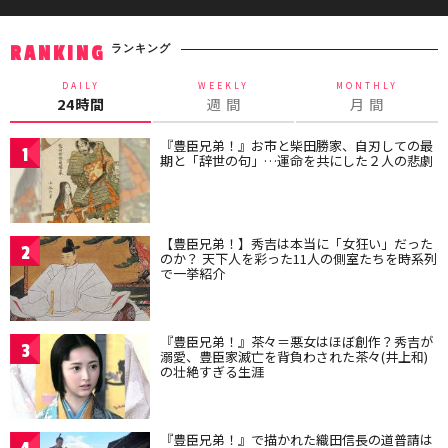
ランキング
RANKING
DAILY
WEEKLY
MONTHLY
24時間
週 間
月 間
『豊臣兄弟！』お市と柴田勝家、自刃しての最
1
期と「辞世の句」…運命を共にした２人の悲劇
【豊臣兄弟！】秀吉は本当に「女狂い」だった
2
のか？ 天下人を彩った11人の側室たちを時系列
で一挙紹介
『豊臣兄弟！』茶々＝悪女はほぼ創作？秀吉が
3
溺愛、豊臣家滅亡を背負わされた茶々(井上和)
の壮絶すぎる生涯
『豊臣兄弟！』で描かれた織田信長の道普請は