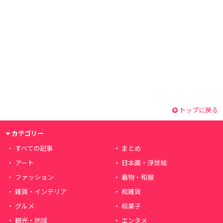
トップに戻る
カテゴリー
すべての記事
まとめ
アート
日本画・浮世絵
ファッション
着物・和服
雑貨・インテリア
和雑貨
グルメ
和菓子
観光・地域
エンタメ