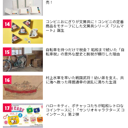
売！
コンビニおにぎりが文房具に！コンビニの定番
14
商品をモチーフにした文房具シリーズ『ジムマ
ート』誕生
自転車を持つだけで税金？ 昭和まで続いた「自
15
転車税」の意外な歴史と脱税が横行した理由
村上水軍を率いた戦国武将！幼い弟を支え、共
16
に海へ散った得居通幸の波乱に満ちた生涯
ハローキティ、ポチャッコたちが昭和レトロな
17
コインケースに！「サンリオキャラクターズ コ
インケース」第２弾