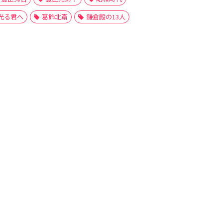
光る君へ
葛飾北斎
鎌倉殿の13人