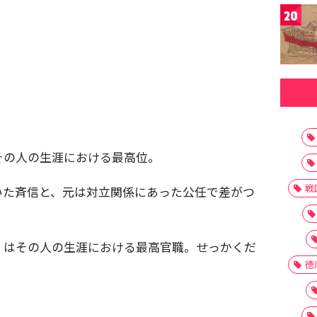
20
その人の生涯における最高位。
戦
いた斉信と、元は対立関係にあった公任で差がつ
）はその人の生涯における最高官職。せっかくだ
徳
）