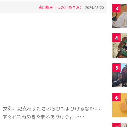
角田晶生（つのだ あきお）
2024/08/20
3
4
5
6
、女御、更衣あまたさぶらひたまひけるなかに、
、すぐれて時めきたまふありけり。……