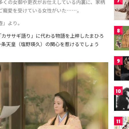
7
多くの女御や更衣がお仕えしている内裏に、家柄
ご寵愛を受けている女性がいた……。
壺」より。
8
「カササギ語り」に代わる物語を上梓したまひろ
一条天皇（塩野瑛久）の関心を惹けるでしょう
9
10
11