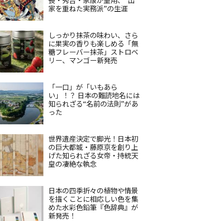
家を重ねた実務派”の生涯
しっかり抹茶の味わい、さら
に果実の香りも楽しめる「無
糖フレーバー抹茶」ストロベ
リー、マンゴー新発売
「一口」が「いもあら
い」！？ 日本の難読地名には
知られざる“名前の法則”があ
った
世界遺産決定で脚光！日本初
の巨大都城・藤原京を創り上
げた知られざる女帝・持統天
皇の凄絶な執念
日本の四季折々の植物や情景
を描くことに相応しい色を集
めた水彩色鉛筆『色辞典』が
新発売！