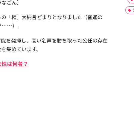
いなごん）
外の「権」大納言どまりとなりました（普通の
が……）。
才能を発揮し、高い名声を勝ち取った公任の存在
敬を集めています。
女性は何者？