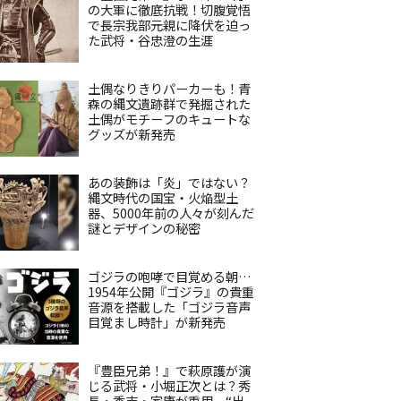
の大軍に徹底抗戦！切腹覚悟
で長宗我部元親に降伏を迫っ
た武将・谷忠澄の生涯
土偶なりきりパーカーも！青
森の縄文遺跡群で発掘された
土偶がモチーフのキュートな
グッズが新発売
あの装飾は「炎」ではない？
縄文時代の国宝・火焔型土
器、5000年前の人々が刻んだ
謎とデザインの秘密
ゴジラの咆哮で目覚める朝…
1954年公開『ゴジラ』の貴重
音源を搭載した「ゴジラ音声
目覚まし時計」が新発売
『豊臣兄弟！』で萩原護が演
じる武将・小堀正次とは？秀
長・秀吉・家康が重用、“出