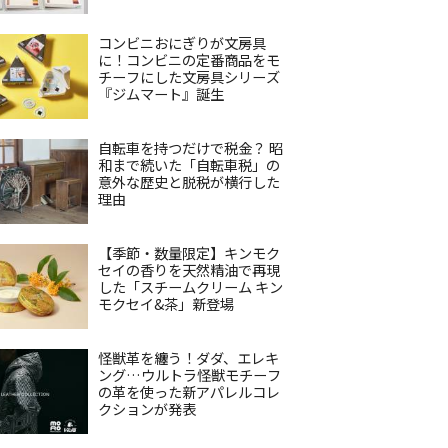
コンビニおにぎりが文房具
に！コンビニの定番商品をモ
チーフにした文房具シリーズ
『ジムマート』誕生
自転車を持つだけで税金？ 昭
和まで続いた「自転車税」の
意外な歴史と脱税が横行した
理由
【季節・数量限定】キンモク
セイの香りを天然精油で再現
した「スチームクリーム キン
モクセイ&茶」新登場
怪獣革を纏う！ダダ、エレキ
ング…ウルトラ怪獣モチーフ
の革を使った新アパレルコレ
クションが発表