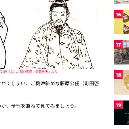
16
17
原公任（右）。菊池容斎『前賢故実』より
18
されてしまい、ご機嫌斜めな藤原公任（町田啓
のか、予習を兼ねて見てみましょう。
19