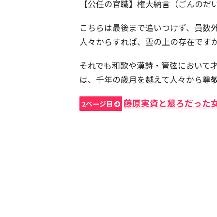
【公任の官職】権大納言（ごんのだ
こちらは最後まで追いつけず、員数
人々からすれば、雲の上の存在です
それでも和歌や漢詩・管弦において
は、千年の歳月を越えて人々から尊
藤原実資と懇ろだった
2ページ目