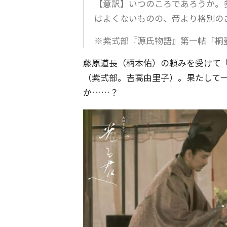
【意訳】いつのころであろうか。
はよくないものの、帝より格別の
※紫式部『源氏物語』第一帖「桐
藤原道長（柄本佑）の頼みを受けて
（紫式部。吉高由里子）。果たして
か……？