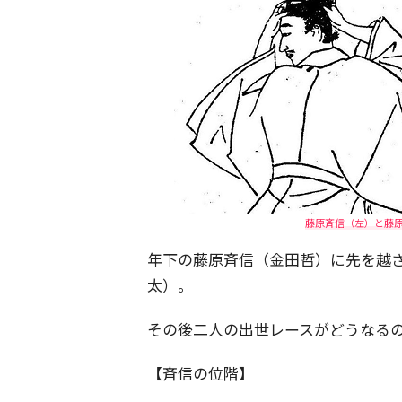
藤原斉信（左）と藤
年下の藤原斉信（金田哲）に先を越
太）。
その後二人の出世レースがどうなる
【斉信の位階】