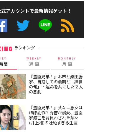
公式アカウントで最新情報ゲット！
ランキング
KING
ILY
WEEKLY
MONTHLY
4時間
週 間
月 間
『豊臣兄弟！』お市と柴田勝
家、自刃しての最期と「辞世
の句」…運命を共にした２人
の悲劇
『豊臣兄弟！』茶々＝悪女は
ほぼ創作？秀吉が溺愛、豊臣
家滅亡を背負わされた茶々
(井上和)の壮絶すぎる生涯