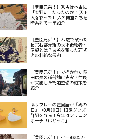
【豊臣兄弟！】秀吉は本当に
「女狂い」だったのか？ 天下
人を彩った11人の側室たちを
時系列で一挙紹介
【豊臣兄弟！】22歳で散った
長宗我部元親の天才後継者・
信親とは？武勇を奮った若武
者の壮絶な最期
『豊臣兄弟！』で描かれた織
田信長の道普請は史実？信長
が実施した街道整備の施策を
紹介
鳩サブレーの豊島屋が『鳩の
日』（8月10日）限定グッズ
詳細を発表！今年はシリコン
ポーチ「はとっこ」
『豊臣兄弟！』小一郎の5万