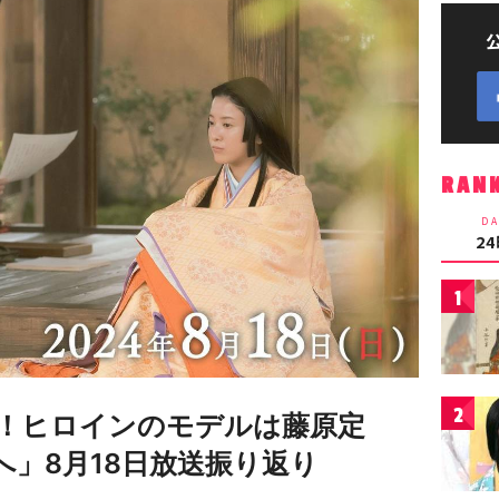
RAN
DA
2
1
2
！ヒロインのモデルは藤原定
へ」8月18日放送振り返り