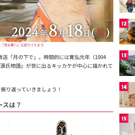
12
マ「光る君へ」公式サイトより
13
放送「月の下で」。時間的には寛弘元年（1004
『源氏物語』が世に出るキッカケが中心に描かれて
14
を振り返っていきましょう！
ースは？
15