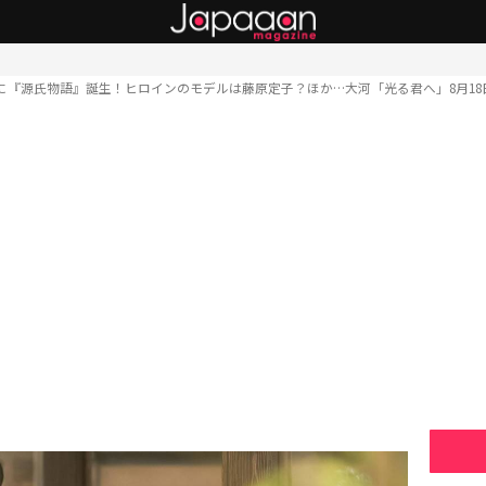
に『源氏物語』誕生！ヒロインのモデルは藤原定子？ほか…大河「光る君へ」8月18