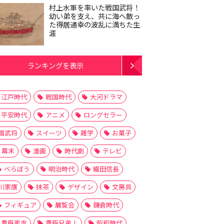
村上水軍を率いた戦国武将！
幼い弟を支え、共に海へ散っ
た得居通幸の波乱に満ちた生
涯
ランキングを表示
江戸時代
戦国時代
大河ドラマ
平安時代
アニメ
ロングセラー
国武将
スイーツ
雑学
お菓子
幕末
漫画
時代劇
テレビ
べらぼう
明治時代
織田信長
川家康
抹茶
デザイン
文房具
フィギュア
展覧会
鎌倉時代
豊臣秀吉
豊臣兄弟！
昭和時代