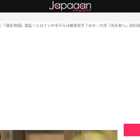
に『源氏物語』誕生！ヒロインのモデルは藤原定子？ほか…大河「光る君へ」8月18