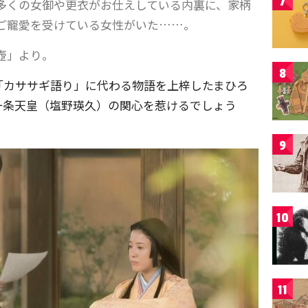
7
多くの女御や更衣がお仕えしている内裏に、家柄
ご寵愛を受けている女性がいた……。
壺」より。
8
「カササギ語り」に代わる物語を上梓したまひろ
一条天皇（塩野瑛久）の関心を惹けるでしょう
9
10
11