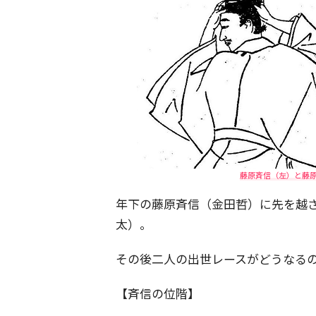
藤原斉信（左）と藤
年下の藤原斉信（金田哲）に先を越
太）。
その後二人の出世レースがどうなる
【斉信の位階】