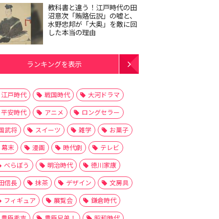
教科書と違う！江戸時代の田
沼意次「賄賂伝説」の嘘と、
水野忠邦が「大奥」を敵に回
した本当の理由
ランキングを表示
江戸時代
戦国時代
大河ドラマ
平安時代
アニメ
ロングセラー
国武将
スイーツ
雑学
お菓子
幕末
漫画
時代劇
テレビ
べらぼう
明治時代
徳川家康
田信長
抹茶
デザイン
文房具
フィギュア
展覧会
鎌倉時代
豊臣秀吉
豊臣兄弟！
昭和時代