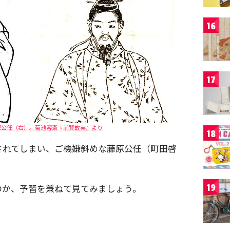
16
17
原公任（右）。菊池容斎『前賢故実』より
18
されてしまい、ご機嫌斜めな藤原公任（町田啓
のか、予習を兼ねて見てみましょう。
19