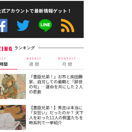
公式アカウントで最新情報ゲット！
ランキング
KING
ILY
WEEKLY
MONTHLY
4時間
週 間
月 間
『豊臣兄弟！』お市と柴田勝
家、自刃しての最期と「辞世
の句」…運命を共にした２人
の悲劇
【豊臣兄弟！】秀吉は本当に
「女狂い」だったのか？ 天下
人を彩った11人の側室たちを
時系列で一挙紹介