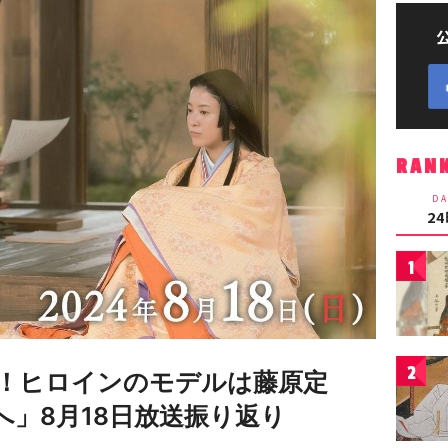
RAN
DA
2
1
2
！ヒロインのモデルは藤原定
へ」8月18日放送振り返り