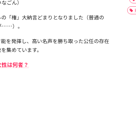
いなごん）
外の「権」大納言どまりとなりました（普通の
が……）。
才能を発揮し、高い名声を勝ち取った公任の存在
敬を集めています。
女性は何者？