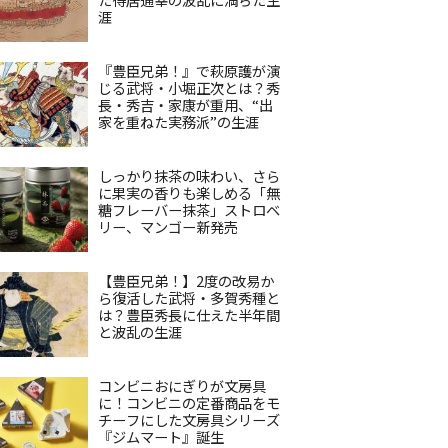
涯
『豊臣兄弟！』で萩原護が演
じる武将・小堀正次とは？秀
長・秀吉・家康が重用、“出
家を重ねた実務派”の生涯
しっかり抹茶の味わい、さら
に果実の香りも楽しめる「無
糖フレーバー抹茶」ストロベ
リー、マンゴー新発売
【豊臣兄弟！】2度の改易か
ら復活した武将・多賀秀種と
は？豊臣秀長に仕えた半年間
と波乱の生涯
コンビニおにぎりが文房具
に！コンビニの定番商品をモ
チーフにした文房具シリーズ
『ジムマート』誕生