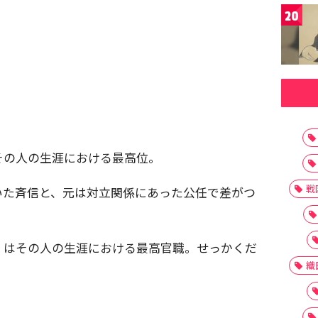
20
その人の生涯における最高位。
戦
いた斉信と、元は対立関係にあった公任で差がつ
）はその人の生涯における最高官職。せっかくだ
織
）