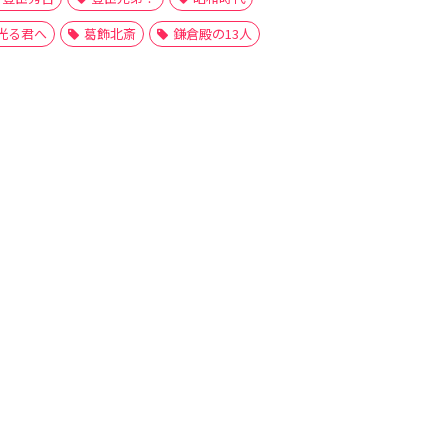
光る君へ
葛飾北斎
鎌倉殿の13人