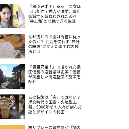
『豊臣兄弟！』茶々＝悪女は
ほぼ創作？秀吉が溺愛、豊臣
家滅亡を背負わされた茶々
(井上和)の壮絶すぎる生涯
なぜ浅井の旧臣は秀吉に従っ
たのか？ 武力を使わず“自分
の味方”に変えた裏工作の技
法とは
『豊臣兄弟！』で描かれた織
田信長の道普請は史実？信長
が実施した街道整備の施策を
紹介
あの装飾は「炎」ではない？
縄文時代の国宝・火焔型土
器、5000年前の人々が刻んだ
謎とデザインの秘密
鳩サブレーの豊島屋が『鳩の