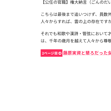
【公任の官職】権大納言（ごんのだ
こちらは最後まで追いつけず、員数
人々からすれば、雲の上の存在です
それでも和歌や漢詩・管弦において
は、千年の歳月を越えて人々から尊
藤原実資と懇ろだった
2ページ目