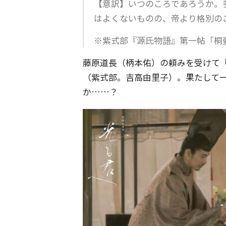
【意訳】いつのころであろうか。
はよくないものの、帝より格別の
※紫式部『源氏物語』第一帖「桐
藤原道長（柄本佑）の頼みを受けて
（紫式部。吉高由里子）。果たして
か……？