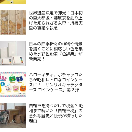
世界遺産決定で脚光！日本初
の巨大都城・藤原京を創り上
げた知られざる女帝・持統天
皇の凄絶な執念
日本の四季折々の植物や情景
を描くことに相応しい色を集
めた水彩色鉛筆『色辞典』が
新発売！
ハローキティ、ポチャッコた
ちが昭和レトロなコインケー
スに！「サンリオキャラクタ
ーズ コインケース」第２弾
自転車を持つだけで税金？ 昭
和まで続いた「自転車税」の
意外な歴史と脱税が横行した
理由