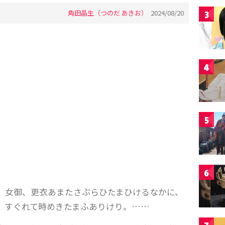
角田晶生（つのだ あきお）
2024/08/20
3
4
5
6
、女御、更衣あまたさぶらひたまひけるなかに、
、すぐれて時めきたまふありけり。……