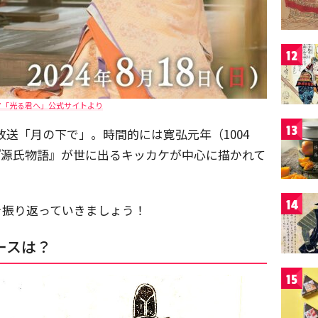
12
マ「光る君へ」公式サイトより
13
放送「月の下で」。時間的には寛弘元年（1004
『源氏物語』が世に出るキッカケが中心に描かれて
14
を振り返っていきましょう！
ースは？
15