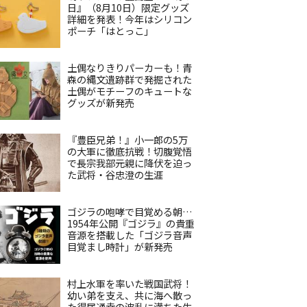
日』（8月10日）限定グッズ
詳細を発表！今年はシリコン
ポーチ「はとっこ」
土偶なりきりパーカーも！青
森の縄文遺跡群で発掘された
土偶がモチーフのキュートな
グッズが新発売
『豊臣兄弟！』小一郎の5万
の大軍に徹底抗戦！切腹覚悟
で長宗我部元親に降伏を迫っ
た武将・谷忠澄の生涯
ゴジラの咆哮で目覚める朝…
1954年公開『ゴジラ』の貴重
音源を搭載した「ゴジラ音声
目覚まし時計」が新発売
村上水軍を率いた戦国武将！
幼い弟を支え、共に海へ散っ
た得居通幸の波乱に満ちた生