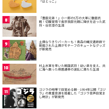
「はとっこ」
『豊臣兄弟！』小一郎の5万の大軍に徹底抗
8
戦！切腹覚悟で長宗我部元親に降伏を迫った武
将・谷忠澄の生涯
土偶なりきりパーカーも！青森の縄文遺跡群で
9
発掘された土偶がモチーフのキュートなグッズ
が新発売
村上水軍を率いた戦国武将！幼い弟を支え、共
10
に海へ散った得居通幸の波乱に満ちた生涯
ゴジラの咆哮で目覚める朝…1954年公開『ゴジ
11
ラ』の貴重音源を搭載した「ゴジラ音声目覚ま
し時計」が新発売