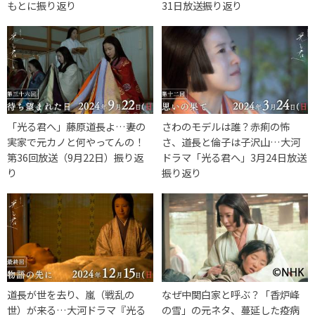
もとに振り返り
31日放送振り返り
「光る君へ」藤原道長よ…妻の
さわのモデルは誰？赤痢の怖
実家で元カノと何やってんの！
さ、道長と倫子は子沢山…大河
第36回放送（9月22日）振り返
ドラマ「光る君へ」3月24日放送
り
振り返り
道長が世を去り、嵐（戦乱の
なぜ中関白家と呼ぶ？「香炉峰
世）が来る…大河ドラマ『光る
の雪」の元ネタ、蔓延した疫病