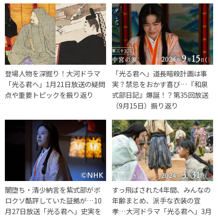
登場人物を深掘り！大河ドラマ
「光る君へ」道長暗殺計画は事
「光る君へ」1月21日放送の疑問
実？禁忌をおかす喜び…『和泉
点や重要トピックを振り返り
式部日記』爆誕！？第35回放送
（9月15日）振り返り
闇堕ち・清少納言を紫式部がボ
すっ飛ばされた4年間、みんなの
ロクソ酷評していた証拠が…10
年齢まとめ、派手な衣装の宣
月27日放送「光る君へ」史実を
孝…大河ドラマ「光る君へ」3月