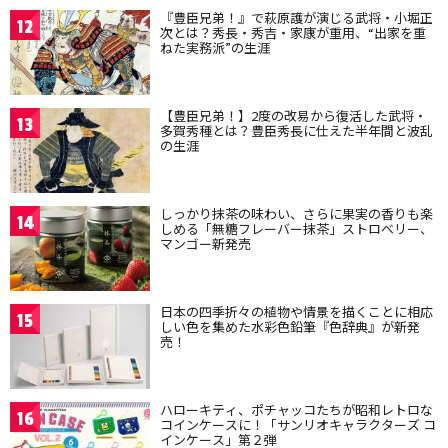
『豊臣兄弟！』で萩原護が演じる武将・小堀正
12
次とは？秀長・秀吉・家康が重用、“出家を重
ねた実務派”の生涯
【豊臣兄弟！】2度の改易から復活した武将・
13
多賀秀種とは？豊臣秀長に仕えた半年間と波乱
の生涯
しっかり抹茶の味わい、さらに果実の香りも楽
14
しめる「無糖フレーバー抹茶」ストロベリー、
マンゴー新発売
日本の四季折々の植物や情景を描くことに相応
15
しい色を集めた水彩色鉛筆『色辞典』が新発
売！
ハローキティ、ポチャッコたちが昭和レトロな
16
コインケースに！「サンリオキャラクターズ コ
インケース」第２弾