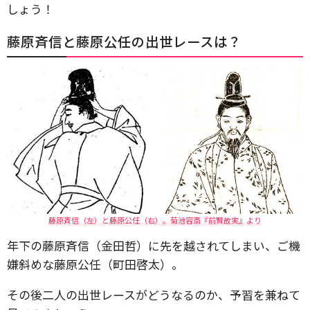
しょう！
藤原斉信と藤原公任の出世レースは？
藤原斉信（左）と藤原公任（右）。菊池容斎『前賢故実』より
年下の藤原斉信（金田哲）に先を越されてしまい、ご機
嫌斜めな藤原公任（町田啓太）。
その後二人の出世レースがどうなるのか、予習を兼ねて