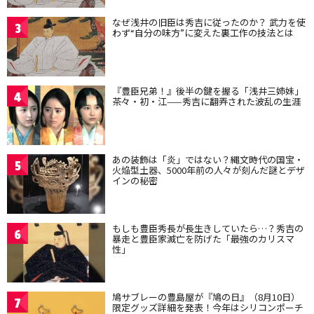
なぜ浅井の旧臣は秀吉に従ったのか？ 武力を使
3
わず“自分の味方”に変えた裏工作の技法とは
『豊臣兄弟！』後半の鍵を握る「浅井三姉妹」
4
茶々・初・江——秀吉に翻弄された波乱の生涯
あの装飾は「炎」ではない？縄文時代の国宝・
5
火焔型土器、5000年前の人々が刻んだ謎とデザ
インの秘密
もしも豊臣秀長が長生きしていたら…？秀吉の
6
暴走と豊臣家滅亡を防げた「最強のカリスマ
性」
鳩サブレーの豊島屋が『鳩の日』（8月10日）
7
限定グッズ詳細を発表！今年はシリコンポーチ