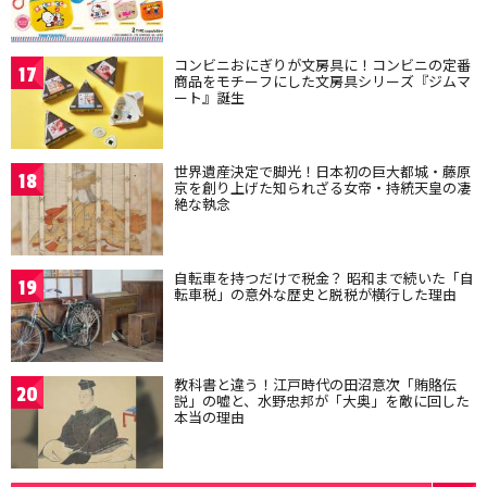
コンビニおにぎりが文房具に！コンビニの定番
17
商品をモチーフにした文房具シリーズ『ジムマ
ート』誕生
世界遺産決定で脚光！日本初の巨大都城・藤原
18
京を創り上げた知られざる女帝・持統天皇の凄
絶な執念
自転車を持つだけで税金？ 昭和まで続いた「自
19
転車税」の意外な歴史と脱税が横行した理由
教科書と違う！江戸時代の田沼意次「賄賂伝
20
説」の嘘と、水野忠邦が「大奥」を敵に回した
本当の理由