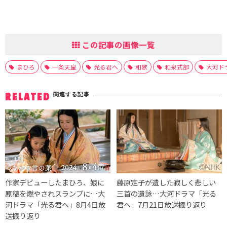
この記事の画像一覧
まひろ
一条天皇
光る君へ
和歌
和泉式部
大河ド
関連する記事
RELATED
作家デビューしたまひろ、娘に
藤原定子が遺した寂しく悲しい
原稿を燃やされスランプに…大
三首の遺詠…大河ドラマ「光る
河ドラマ「光る君へ」8月4日放
君へ」7月21日放送振り返り
送振り返り