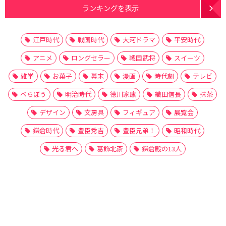
ランキングを表示
江戸時代
戦国時代
大河ドラマ
平安時代
アニメ
ロングセラー
戦国武将
スイーツ
雑学
お菓子
幕末
漫画
時代劇
テレビ
べらぼう
明治時代
徳川家康
織田信長
抹茶
デザイン
文房具
フィギュア
展覧会
鎌倉時代
豊臣秀吉
豊臣兄弟！
昭和時代
光る君へ
葛飾北斎
鎌倉殿の13人