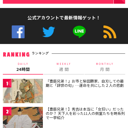
公式アカウントで最新情報ゲット！
ランキング
RANKING
DAILY
WEEKLY
MONTHLY
24時間
週 間
月 間
『豊臣兄弟！』お市と柴田勝家、自刃しての最
1
期と「辞世の句」…運命を共にした２人の悲劇
【豊臣兄弟！】秀吉は本当に「女狂い」だった
2
のか？ 天下人を彩った11人の側室たちを時系列
で一挙紹介