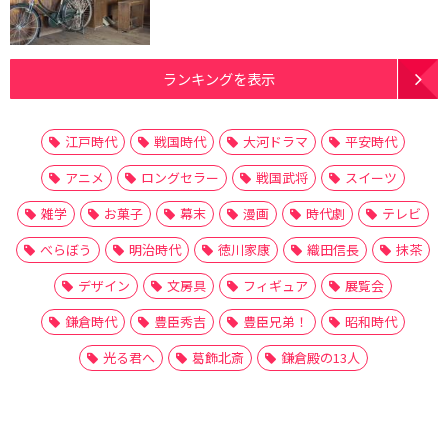
ランキングを表示
江戸時代
戦国時代
大河ドラマ
平安時代
アニメ
ロングセラー
戦国武将
スイーツ
雑学
お菓子
幕末
漫画
時代劇
テレビ
べらぼう
明治時代
徳川家康
織田信長
抹茶
デザイン
文房具
フィギュア
展覧会
鎌倉時代
豊臣秀吉
豊臣兄弟！
昭和時代
光る君へ
葛飾北斎
鎌倉殿の13人