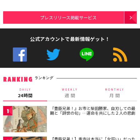
プレスリリース掲載サービス
公式アカウントで最新情報ゲット！
ランキング
RANKING
DAILY
WEEKLY
MONTHLY
24時間
週 間
月 間
『豊臣兄弟！』お市と柴田勝家、自刃しての最
1
期と「辞世の句」…運命を共にした２人の悲劇
【豊臣兄弟！】秀吉は本当に「女狂い」だった