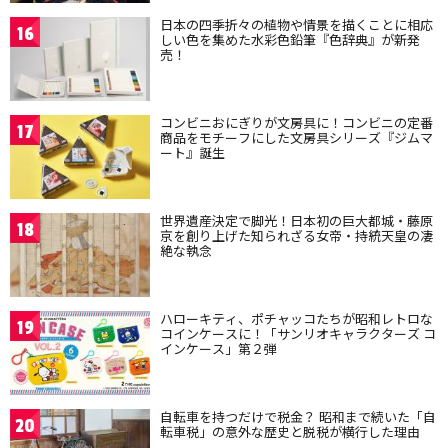
日本の四季折々の植物や情景を描くことに相応
16
しい色を集めた水彩色鉛筆『色辞典』が新発
売！
コンビニおにぎりが文房具に！コンビニの定番
17
商品をモチーフにした文房具シリーズ『ジムマ
ート』誕生
世界遺産決定で脚光！日本初の巨大都城・藤原
18
京を創り上げた知られざる女帝・持統天皇の凄
絶な執念
ハローキティ、ポチャッコたちが昭和レトロな
19
コインケースに！「サンリオキャラクターズ コ
インケース」第２弾
自転車を持つだけで税金？ 昭和まで続いた「自
20
転車税」の意外な歴史と脱税が横行した理由