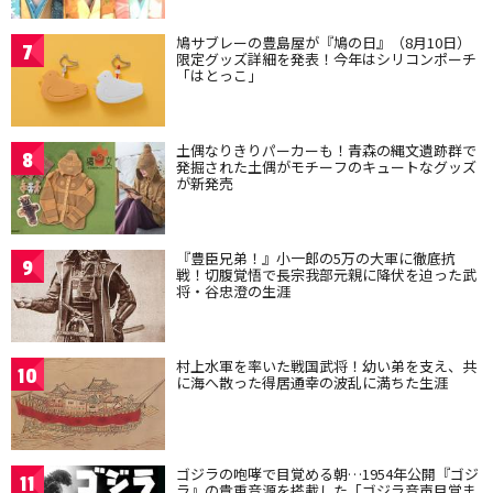
鳩サブレーの豊島屋が『鳩の日』（8月10日）
7
限定グッズ詳細を発表！今年はシリコンポーチ
「はとっこ」
土偶なりきりパーカーも！青森の縄文遺跡群で
8
発掘された土偶がモチーフのキュートなグッズ
が新発売
『豊臣兄弟！』小一郎の5万の大軍に徹底抗
9
戦！切腹覚悟で長宗我部元親に降伏を迫った武
将・谷忠澄の生涯
村上水軍を率いた戦国武将！幼い弟を支え、共
10
に海へ散った得居通幸の波乱に満ちた生涯
ゴジラの咆哮で目覚める朝…1954年公開『ゴジ
11
ラ』の貴重音源を搭載した「ゴジラ音声目覚ま