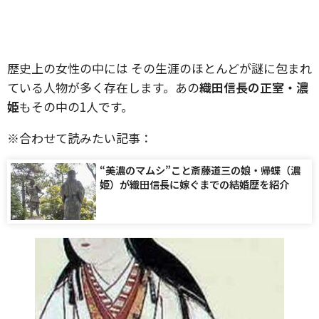
歴史上の女性の中には その生涯のほとんどが謎に包まれ
ている人物が多く存在します。あの
織田信長の正室・濃
姫
もその中の1人です。
※合わせて読みたい記事：
“美濃のマムシ”こと斎藤道三の娘・帰蝶（濃
姫）が織田信長に嫁ぐまでの結婚歴を紹介