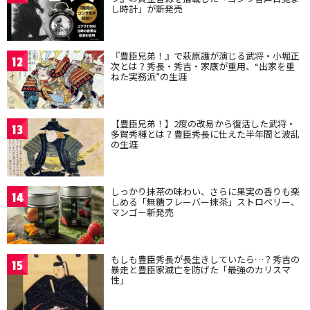
し時計」が新発売
『豊臣兄弟！』で萩原護が演じる武将・小堀正
12
次とは？秀長・秀吉・家康が重用、“出家を重
ねた実務派”の生涯
【豊臣兄弟！】2度の改易から復活した武将・
13
多賀秀種とは？豊臣秀長に仕えた半年間と波乱
の生涯
しっかり抹茶の味わい、さらに果実の香りも楽
14
しめる「無糖フレーバー抹茶」ストロベリー、
マンゴー新発売
もしも豊臣秀長が長生きしていたら…？秀吉の
15
暴走と豊臣家滅亡を防げた「最強のカリスマ
性」