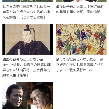
若き日の徳川家康を苦しめた一
最後は子孫が大出世！室町幕府
向宗とは？成り立ちや名前の由
の基礎を築いた細川家の命脈
来を解説！【どうする家康】
四国の覇者のあっけない最
踊ってる場合じゃないだろ！踊
後……信長、秀吉らの思惑に翻
り好きが災いし城を落城させて
弄された戦国武将・長宗我部元
しまった戦国武将がいた！
親の人生【後編】