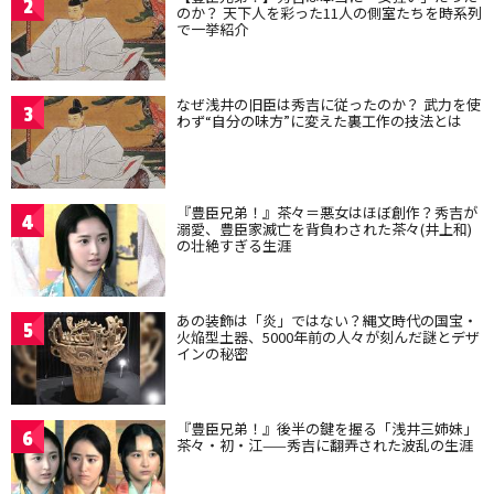
2
のか？ 天下人を彩った11人の側室たちを時系列
で一挙紹介
なぜ浅井の旧臣は秀吉に従ったのか？ 武力を使
3
わず“自分の味方”に変えた裏工作の技法とは
『豊臣兄弟！』茶々＝悪女はほぼ創作？秀吉が
4
溺愛、豊臣家滅亡を背負わされた茶々(井上和)
の壮絶すぎる生涯
あの装飾は「炎」ではない？縄文時代の国宝・
5
火焔型土器、5000年前の人々が刻んだ謎とデザ
インの秘密
『豊臣兄弟！』後半の鍵を握る「浅井三姉妹」
6
茶々・初・江——秀吉に翻弄された波乱の生涯