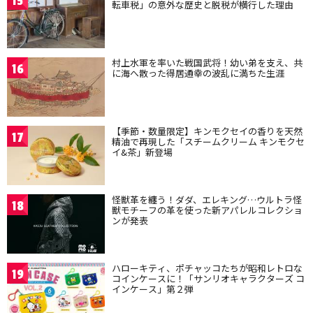
15
転車税」の意外な歴史と脱税が横行した理由
村上水軍を率いた戦国武将！幼い弟を支え、共
16
に海へ散った得居通幸の波乱に満ちた生涯
【季節・数量限定】キンモクセイの香りを天然
17
精油で再現した「スチームクリーム キンモクセ
イ&茶」新登場
怪獣革を纏う！ダダ、エレキング…ウルトラ怪
18
獣モチーフの革を使った新アパレルコレクショ
ンが発表
ハローキティ、ポチャッコたちが昭和レトロな
19
コインケースに！「サンリオキャラクターズ コ
インケース」第２弾