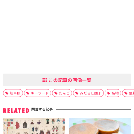
この記事の画像一覧
岐阜県
キーワード
だんご
みだらし団子
名物
飛
関連する記事
RELATED