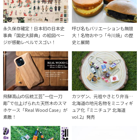
永久保存確定！日本初の日本史
呼び名もバリエーションも無限
事典「国史大辞典」の絵図ペー
大！名物おやつ「今川焼」の歴
ジが感動レベルでスゴい！
史と展開
飛騨高山の伝統工芸”一位一刀
カツゲン、元祖やきとり弁当…
彫”で仕上げられた天然木のスマ
北海道の地元名物をミニフィギ
ホケース「Real Wood Case」が
ュア化『ミニチュア 北海道
素敵！
vol.2』発売