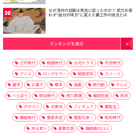
なぜ浅井の旧臣は秀吉に従ったのか？ 武力を使
20
わず“自分の味方”に変えた裏工作の技法とは
ランキングを表示
江戸時代
戦国時代
大河ドラマ
平安時代
アニメ
ロングセラー
戦国武将
スイーツ
雑学
お菓子
幕末
漫画
時代劇
テレビ
べらぼう
明治時代
徳川家康
織田信長
抹茶
デザイン
文房具
フィギュア
展覧会
鎌倉時代
豊臣秀吉
豊臣兄弟！
昭和時代
光る君へ
葛飾北斎
鎌倉殿の13人