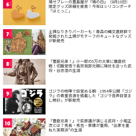
鳩サブレーの豊島屋が『鳩の日』（8月10日）
6
限定グッズ詳細を発表！今年はシリコンポーチ
「はとっこ」
土偶なりきりパーカーも！青森の縄文遺跡群で
7
発掘された土偶がモチーフのキュートなグッズ
が新発売
『豊臣兄弟！』小一郎の5万の大軍に徹底抗
8
戦！切腹覚悟で長宗我部元親に降伏を迫った武
将・谷忠澄の生涯
ゴジラの咆哮で目覚める朝…1954年公開『ゴジ
9
ラ』の貴重音源を搭載した「ゴジラ音声目覚ま
し時計」が新発売
『豊臣兄弟！』で萩原護が演じる武将・小堀正
10
次とは？秀長・秀吉・家康が重用、“出家を重
ねた実務派”の生涯