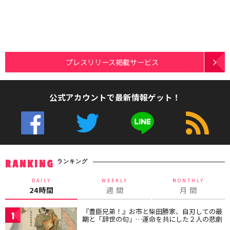
プレスリリース掲載サービス
公式アカウントで最新情報ゲット！
ランキング
RANKING
DAILY
WEEKLY
MONTHLY
24時間
週 間
月 間
『豊臣兄弟！』お市と柴田勝家、自刃しての最
1
期と「辞世の句」…運命を共にした２人の悲劇