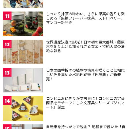
しっかり抹茶の味わい、さらに果実の香りも楽
11
しめる「無糖フレーバー抹茶」ストロベリー、
マンゴー新発売
世界遺産決定で脚光！日本初の巨大都城・藤原
12
京を創り上げた知られざる女帝・持統天皇の凄
絶な執念
日本の四季折々の植物や情景を描くことに相応
13
しい色を集めた水彩色鉛筆『色辞典』が新発
売！
コンビニおにぎりが文房具に！コンビニの定番
14
商品をモチーフにした文房具シリーズ『ジムマ
ート』誕生
自転車を持つだけで税金？ 昭和まで続いた「自