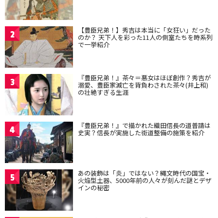
【豊臣兄弟！】秀吉は本当に「女狂い」だった
2
のか？ 天下人を彩った11人の側室たちを時系列
で一挙紹介
『豊臣兄弟！』茶々＝悪女はほぼ創作？秀吉が
3
溺愛、豊臣家滅亡を背負わされた茶々(井上和)
の壮絶すぎる生涯
『豊臣兄弟！』で描かれた織田信長の道普請は
4
史実？信長が実施した街道整備の施策を紹介
あの装飾は「炎」ではない？縄文時代の国宝・
5
火焔型土器、5000年前の人々が刻んだ謎とデザ
インの秘密