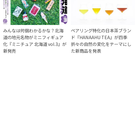
みんなは何個わかるかな？北海
ペアリング特化の日本茶ブラン
道の地元名物がミニフィギュア
ド『HANAAHU TEA』が四季
化『ミニチュア 北海道 vol.3』が
折々の自然の変化をテーマにし
新発売
た新商品を発表