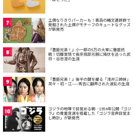
土偶なりきりパーカーも！青森の縄文遺跡群で
7
発掘された土偶がモチーフのキュートなグッズ
が新発売
『豊臣兄弟！』小一郎の5万の大軍に徹底抗
8
戦！切腹覚悟で長宗我部元親に降伏を迫った武
将・谷忠澄の生涯
『豊臣兄弟！』後半の鍵を握る「浅井三姉妹」
9
茶々・初・江——秀吉に翻弄された波乱の生涯
ゴジラの咆哮で目覚める朝…1954年公開『ゴジ
10
ラ』の貴重音源を搭載した「ゴジラ音声目覚ま
し時計」が新発売