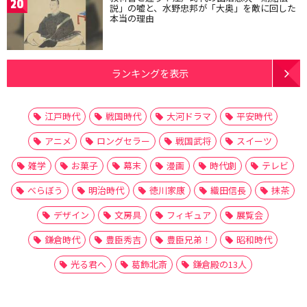
20
説」の嘘と、水野忠邦が「大奥」を敵に回した
本当の理由
ランキングを表示
江戸時代
戦国時代
大河ドラマ
平安時代
アニメ
ロングセラー
戦国武将
スイーツ
雑学
お菓子
幕末
漫画
時代劇
テレビ
べらぼう
明治時代
徳川家康
織田信長
抹茶
デザイン
文房具
フィギュア
展覧会
鎌倉時代
豊臣秀吉
豊臣兄弟！
昭和時代
光る君へ
葛飾北斎
鎌倉殿の13人