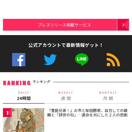
プレスリリース掲載サービス
公式アカウントで最新情報ゲット！
ランキング
RANKING
DAILY
WEEKLY
MONTHLY
24時間
週 間
月 間
『豊臣兄弟！』お市と柴田勝家、自刃しての最
1
期と「辞世の句」…運命を共にした２人の悲劇