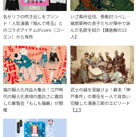
名セリフの吹き出しをプリン
いざ奥州征伐、泰衡討つべし…
ト！人気漫画『翔んで埼玉』と
梶原景時の息子たちが陣中で詠
のコラボアイテムがcoen（コー
んだ名歌を紹介【鎌倉殿の13
エン）から発売
人】
猫の擬人化作品大集合！江戸時
武士の誠を見届けよ！幕末「神
代の擬人化表現の面白さに着目
戸事件」の責任を一人で背負い
した展覧会「もしも猫展」が開
切腹した滝善三郎のエピソード
催
【上】