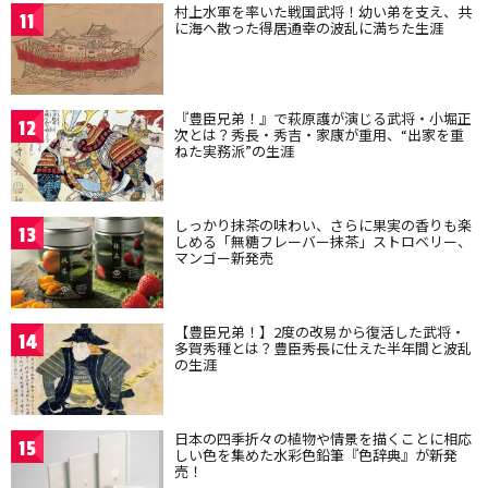
村上水軍を率いた戦国武将！幼い弟を支え、共
11
に海へ散った得居通幸の波乱に満ちた生涯
『豊臣兄弟！』で萩原護が演じる武将・小堀正
12
次とは？秀長・秀吉・家康が重用、“出家を重
ねた実務派”の生涯
しっかり抹茶の味わい、さらに果実の香りも楽
13
しめる「無糖フレーバー抹茶」ストロベリー、
マンゴー新発売
【豊臣兄弟！】2度の改易から復活した武将・
14
多賀秀種とは？豊臣秀長に仕えた半年間と波乱
の生涯
日本の四季折々の植物や情景を描くことに相応
15
しい色を集めた水彩色鉛筆『色辞典』が新発
売！