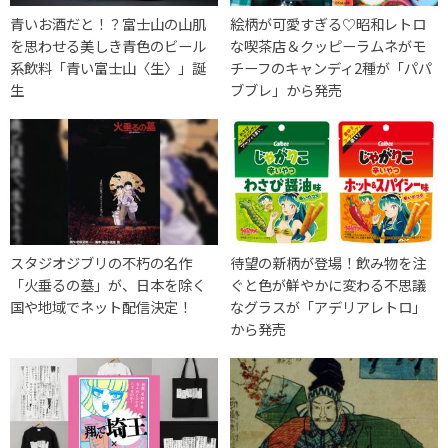
青いお酒だと！？富士山の山肌
絵柄が可愛すぎる♡昭和レトロ
を思わせる美しき青色のビール
な喫茶店＆クッピーラムネがモ
系飲料「青い富士山〈生〉」誕
チーフのキャンディ2種が「パパ
生
ブブレ」から発売
スタジオジブリの不朽の名作
待望の新柄が登場！飲み物を注
「火垂るの墓」が、日本を除く
ぐと色が鮮やかに変わる不思議
国や地域でネット配信決定！
なグラスが「アデリアレトロ」
から発売