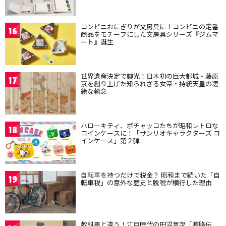
コンビニおにぎりが文房具に！コンビニの定番
16
商品をモチーフにした文房具シリーズ『ジムマ
ート』誕生
世界遺産決定で脚光！日本初の巨大都城・藤原
17
京を創り上げた知られざる女帝・持統天皇の凄
絶な執念
ハローキティ、ポチャッコたちが昭和レトロな
18
コインケースに！「サンリオキャラクターズ コ
インケース」第２弾
自転車を持つだけで税金？ 昭和まで続いた「自
19
転車税」の意外な歴史と脱税が横行した理由
教科書と違う！江戸時代の田沼意次「賄賂伝