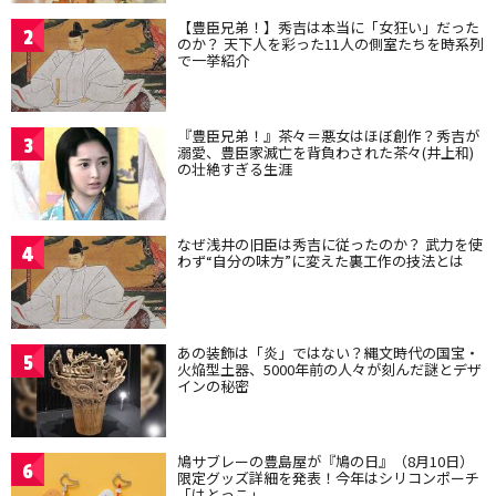
【豊臣兄弟！】秀吉は本当に「女狂い」だった
2
のか？ 天下人を彩った11人の側室たちを時系列
で一挙紹介
『豊臣兄弟！』茶々＝悪女はほぼ創作？秀吉が
3
溺愛、豊臣家滅亡を背負わされた茶々(井上和)
の壮絶すぎる生涯
なぜ浅井の旧臣は秀吉に従ったのか？ 武力を使
4
わず“自分の味方”に変えた裏工作の技法とは
あの装飾は「炎」ではない？縄文時代の国宝・
5
火焔型土器、5000年前の人々が刻んだ謎とデザ
インの秘密
鳩サブレーの豊島屋が『鳩の日』（8月10日）
6
限定グッズ詳細を発表！今年はシリコンポーチ
「はとっこ」