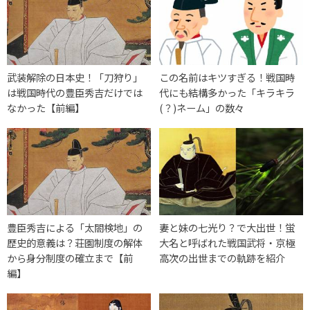
武装解除の日本史！「刀狩り」
この名前はキツすぎる！戦国時
は戦国時代の豊臣秀吉だけでは
代にも結構多かった「キラキラ
なかった【前編】
(？)ネーム」の数々
豊臣秀吉による「太閤検地」の
妻と妹の七光り？で大出世！蛍
歴史的意義は？荘園制度の解体
大名と呼ばれた戦国武将・京極
から身分制度の確立まで【前
高次の出世までの軌跡を紹介
編】