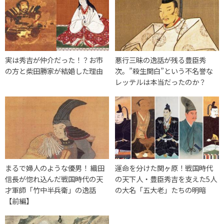
実は秀吉が仲介だった！？お市
悪行三昧の逸話が残る豊臣秀
の方と柴田勝家が結婚した理由
次。”殺生関白”という不名誉な
レッテルは本当だったのか？
まるで婦人のような優男！ 織田
運命を分けた関ヶ原！戦国時代
信長が惚れ込んだ戦国時代の天
の天下人・豊臣秀吉を支えた5人
才軍師「竹中半兵衛」の逸話
の大名「五大老」たちの明暗
【前編】