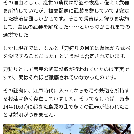
その理由として、乱世の農民は野盗や戦乱に備えて武器
を所持していたが、被支配層に武装を許していては安定
した統治は難しいからです。そこで秀吉は刀狩りを実施
して、農民の武装を解除した……というのがこれまでの
通説でした。
しかし現在では、なんと「刀狩りの目的は農民から武器
を没収することだった」という説は
否定
されています。
刀狩りとして農民の武器没収が行われていたのは事実で
すが、
実はそれほど徹底されていなかった
のです。
その証拠に、江戸時代に入ってからも弓や鉄砲を所持す
る村落は多く存在していました。そうでなければ、寛永
14年(1637)に起きた
島原の乱
で多くの武器が使われたこ
とは説明がつきません。