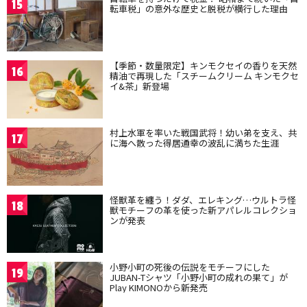
15
転車税」の意外な歴史と脱税が横行した理由
【季節・数量限定】キンモクセイの香りを天然
16
精油で再現した「スチームクリーム キンモクセ
イ&茶」新登場
村上水軍を率いた戦国武将！幼い弟を支え、共
17
に海へ散った得居通幸の波乱に満ちた生涯
怪獣革を纏う！ダダ、エレキング…ウルトラ怪
18
獣モチーフの革を使った新アパレルコレクショ
ンが発表
小野小町の死後の伝説をモチーフにした
19
JUBAN-Tシャツ「小野小町の成れの果て」が
Play KIMONOから新発売