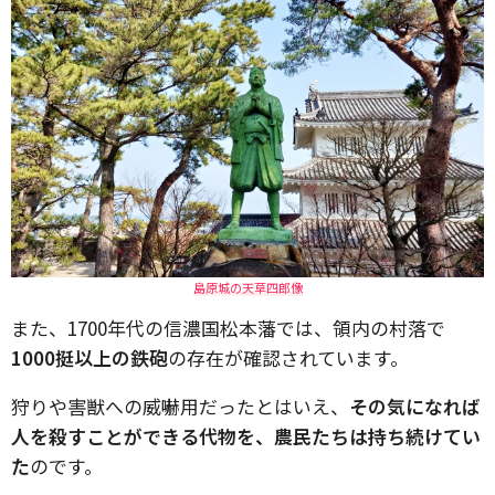
島原城の天草四郎像
また、1700年代の信濃国松本藩では、領内の村落で
1000挺以上の鉄砲
の存在が確認されています。
狩りや害獣への威嚇用だったとはいえ、
その気になれば
人を殺すことができる代物を、農民たちは持ち続けてい
た
のです。