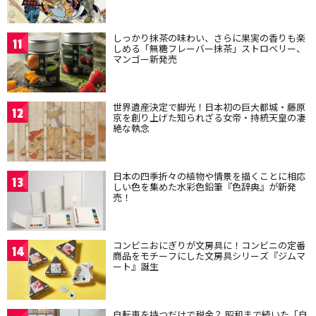
しっかり抹茶の味わい、さらに果実の香りも楽
11
しめる「無糖フレーバー抹茶」ストロベリー、
マンゴー新発売
世界遺産決定で脚光！日本初の巨大都城・藤原
12
京を創り上げた知られざる女帝・持統天皇の凄
絶な執念
日本の四季折々の植物や情景を描くことに相応
13
しい色を集めた水彩色鉛筆『色辞典』が新発
売！
コンビニおにぎりが文房具に！コンビニの定番
14
商品をモチーフにした文房具シリーズ『ジムマ
ート』誕生
自転車を持つだけで税金？ 昭和まで続いた「自