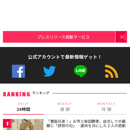
プレスリリース掲載サービス
公式アカウントで最新情報ゲット！
ランキング
RANKING
DAILY
WEEKLY
MONTHLY
24時間
週 間
月 間
『豊臣兄弟！』お市と柴田勝家、自刃しての最
1
期と「辞世の句」…運命を共にした２人の悲劇