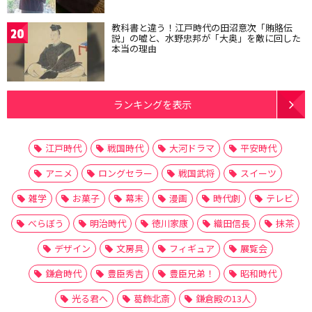
教科書と違う！江戸時代の田沼意次「賄賂伝
20
説」の嘘と、水野忠邦が「大奥」を敵に回した
本当の理由
ランキングを表示
江戸時代
戦国時代
大河ドラマ
平安時代
アニメ
ロングセラー
戦国武将
スイーツ
雑学
お菓子
幕末
漫画
時代劇
テレビ
べらぼう
明治時代
徳川家康
織田信長
抹茶
デザイン
文房具
フィギュア
展覧会
鎌倉時代
豊臣秀吉
豊臣兄弟！
昭和時代
光る君へ
葛飾北斎
鎌倉殿の13人