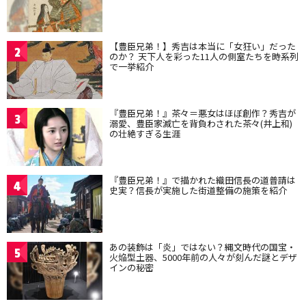
【豊臣兄弟！】秀吉は本当に「女狂い」だった
2
のか？ 天下人を彩った11人の側室たちを時系列
で一挙紹介
『豊臣兄弟！』茶々＝悪女はほぼ創作？秀吉が
3
溺愛、豊臣家滅亡を背負わされた茶々(井上和)
の壮絶すぎる生涯
『豊臣兄弟！』で描かれた織田信長の道普請は
4
史実？信長が実施した街道整備の施策を紹介
あの装飾は「炎」ではない？縄文時代の国宝・
5
火焔型土器、5000年前の人々が刻んだ謎とデザ
インの秘密