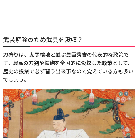
武装解除のため武具を没収？
刀狩り
は、
太閤検地
と並ぶ
豊臣秀吉
の代表的な政策で
す。
農民の刀剣や鉄砲を全国的に没収した政策
として、
歴史の授業で必ず習う出来事なので覚えている方も多い
でしょう。