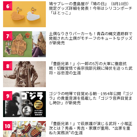
鳩サブレーの豊島屋が『鳩の日』（8月10日）
6
限定グッズ詳細を発表！今年はシリコンポーチ
「はとっこ」
土偶なりきりパーカーも！青森の縄文遺跡群で
7
発掘された土偶がモチーフのキュートなグッズ
が新発売
『豊臣兄弟！』小一郎の5万の大軍に徹底抗
8
戦！切腹覚悟で長宗我部元親に降伏を迫った武
将・谷忠澄の生涯
ゴジラの咆哮で目覚める朝…1954年公開『ゴジ
9
ラ』の貴重音源を搭載した「ゴジラ音声目覚ま
し時計」が新発売
『豊臣兄弟！』で萩原護が演じる武将・小堀正
10
次とは？秀長・秀吉・家康が重用、“出家を重
ねた実務派”の生涯