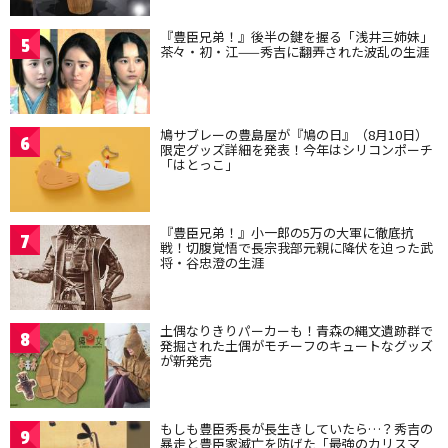
『豊臣兄弟！』後半の鍵を握る「浅井三姉妹」
5
茶々・初・江——秀吉に翻弄された波乱の生涯
鳩サブレーの豊島屋が『鳩の日』（8月10日）
6
限定グッズ詳細を発表！今年はシリコンポーチ
「はとっこ」
『豊臣兄弟！』小一郎の5万の大軍に徹底抗
7
戦！切腹覚悟で長宗我部元親に降伏を迫った武
将・谷忠澄の生涯
土偶なりきりパーカーも！青森の縄文遺跡群で
8
発掘された土偶がモチーフのキュートなグッズ
が新発売
もしも豊臣秀長が長生きしていたら…？秀吉の
9
暴走と豊臣家滅亡を防げた「最強のカリスマ