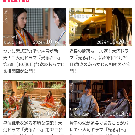
RELATED
ついに紫式部vs清少納言が勃
道長の闇落ち…加速！大河ドラ
発！？大河ドラマ『光る君へ』
マ『光る君へ』第40回(10月20
第38回(10月6日)放送のあらすじ
日)放送のあらすじ＆相関図が公
＆相関図が公開！
開！
皇位継承を巡る不穏な気配！大
賢子の父が道長であることがバ
河ドラマ『光る君へ』第37回(9
レて…大河ドラマ『光る君へ』