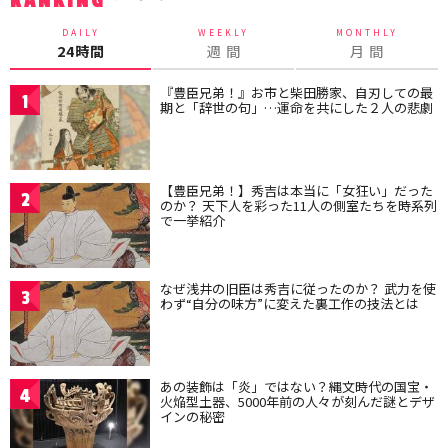
RANKING
DAILY
WEEKLY
MONTHLY
24時間
週 間
月 間
『豊臣兄弟！』お市と柴田勝家、自刃しての最
1
期と「辞世の句」…運命を共にした２人の悲劇
【豊臣兄弟！】秀吉は本当に「女狂い」だった
2
のか？ 天下人を彩った11人の側室たちを時系列
で一挙紹介
なぜ浅井の旧臣は秀吉に従ったのか？ 武力を使
3
わず“自分の味方”に変えた裏工作の技法とは
あの装飾は「炎」ではない？縄文時代の国宝・
4
火焔型土器、5000年前の人々が刻んだ謎とデザ
インの秘密