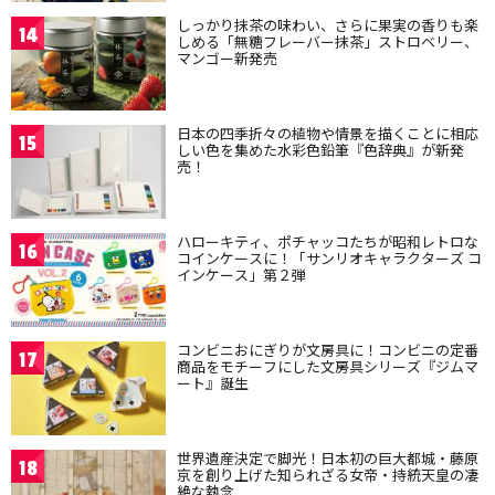
しっかり抹茶の味わい、さらに果実の香りも楽
14
しめる「無糖フレーバー抹茶」ストロベリー、
マンゴー新発売
日本の四季折々の植物や情景を描くことに相応
15
しい色を集めた水彩色鉛筆『色辞典』が新発
売！
ハローキティ、ポチャッコたちが昭和レトロな
16
コインケースに！「サンリオキャラクターズ コ
インケース」第２弾
コンビニおにぎりが文房具に！コンビニの定番
17
商品をモチーフにした文房具シリーズ『ジムマ
ート』誕生
世界遺産決定で脚光！日本初の巨大都城・藤原
18
京を創り上げた知られざる女帝・持統天皇の凄
絶な執念