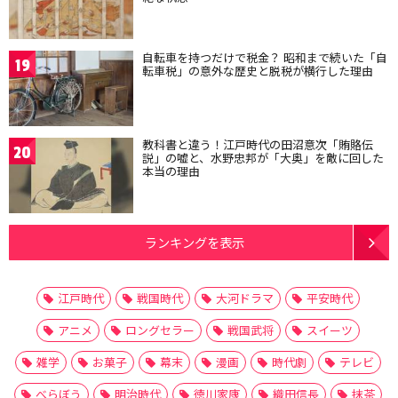
自転車を持つだけで税金？ 昭和まで続いた「自
19
転車税」の意外な歴史と脱税が横行した理由
教科書と違う！江戸時代の田沼意次「賄賂伝
20
説」の嘘と、水野忠邦が「大奥」を敵に回した
本当の理由
ランキングを表示
江戸時代
戦国時代
大河ドラマ
平安時代
アニメ
ロングセラー
戦国武将
スイーツ
雑学
お菓子
幕末
漫画
時代劇
テレビ
べらぼう
明治時代
徳川家康
織田信長
抹茶