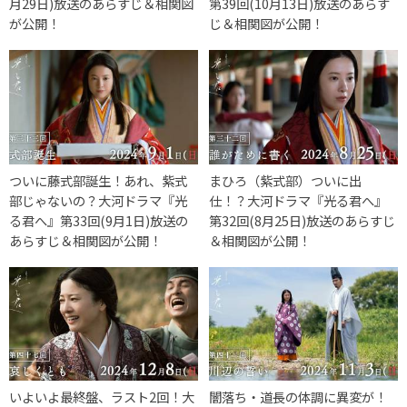
月29日)放送のあらすじ＆相関図
第39回(10月13日)放送のあらす
が公開！
じ＆相関図が公開！
ついに藤式部誕生！あれ、紫式
まひろ（紫式部）ついに出
部じゃないの？大河ドラマ『光
仕！？大河ドラマ『光る君へ』
る君へ』第33回(9月1日)放送の
第32回(8月25日)放送のあらすじ
あらすじ＆相関図が公開！
＆相関図が公開！
いよいよ最終盤、ラスト2回！大
闇落ち・道長の体調に異変が！