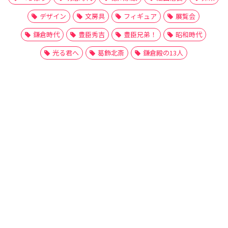
デザイン
文房具
フィギュア
展覧会
鎌倉時代
豊臣秀吉
豊臣兄弟！
昭和時代
光る君へ
葛飾北斎
鎌倉殿の13人