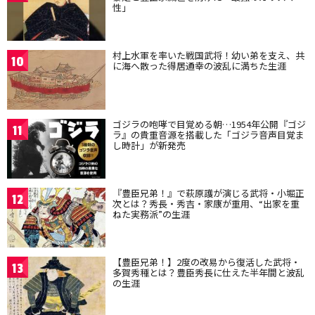
性」
村上水軍を率いた戦国武将！幼い弟を支え、共
10
に海へ散った得居通幸の波乱に満ちた生涯
ゴジラの咆哮で目覚める朝…1954年公開『ゴジ
11
ラ』の貴重音源を搭載した「ゴジラ音声目覚ま
し時計」が新発売
『豊臣兄弟！』で萩原護が演じる武将・小堀正
12
次とは？秀長・秀吉・家康が重用、“出家を重
ねた実務派”の生涯
【豊臣兄弟！】2度の改易から復活した武将・
13
多賀秀種とは？豊臣秀長に仕えた半年間と波乱
の生涯