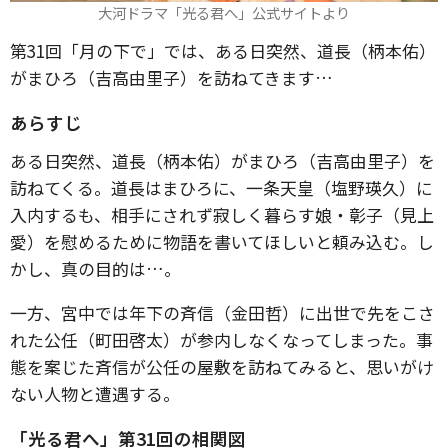
大河ドラマ「光る君へ」公式サイトより
第31回「月の下で」では、ある日突然、道長（柄本佑）
がまひろ（吉高由里子）を訪ねてきます…
あらすじ
ある日突然、道長（柄本佑）がまひろ（吉高由里子）を
訪ねてくる。道長はまひろに、一条天皇（塩野瑛久）に
入内するも、相手にされず寂しく暮らす娘・彰子（見上
愛）を慰めるために物語を書いてほしいと頼み込む。し
かし、真の目的は…。
一方、宮中では年下の斉信（金田哲）に出世で先をこさ
れた公任（町田啓太）が参内しなくなってしまった。事
態を案じた斉信が公任の屋敷を訪ねてみると、思いがけ
ない人物と遭遇する。
「光る君へ」第31回の相関図