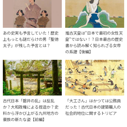
あの史実も予言していた！歴史
推古天皇は“日本で最初の女性天
上もっとも謎だらけの男「聖徳
皇“ではない！？日本最古の歴史
太子」が残した予言とは？
書から読み解く知られざる女帝
の系譜【後編】
古代日本「磐井の乱」は反乱
「大工さん」はかつては公務員
か？大和政権による捏造か？史
だった！古代日本の建築職人の
料から浮かび上がる九州地方の
社会的地位に関するトリビア
豪族の新たな姿【前編】