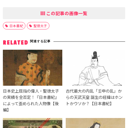
この記事の画像一覧
日本書紀
聖徳太子
関連する記事
RELATED
日本史上屈指の偉人・聖徳太子
古代最大の内乱「壬申の乱」か
の実績を全否定！『日本書紀』
らの天武天皇 誕生の経緯はホン
によって歪められた人物像【後
トかウソか？【日本書紀】
編】