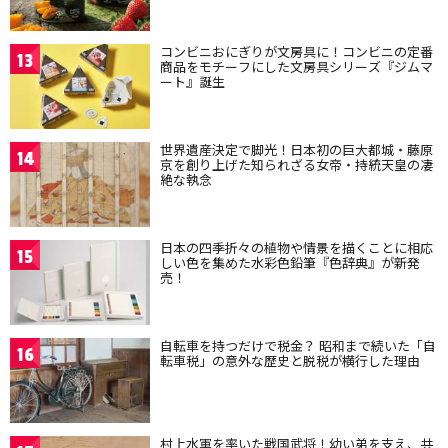
コンビニおにぎりが文房具に！コンビニの定番
13
商品をモチーフにした文房具シリーズ『ジムマ
ート』誕生
世界遺産決定で脚光！日本初の巨大都城・藤原
14
京を創り上げた知られざる女帝・持統天皇の凄
絶な執念
日本の四季折々の植物や情景を描くことに相応
15
しい色を集めた水彩色鉛筆『色辞典』が新発
売！
自転車を持つだけで税金？ 昭和まで続いた「自
16
転車税」の意外な歴史と脱税が横行した理由
村上水軍を率いた戦国武将！幼い弟を支え、共