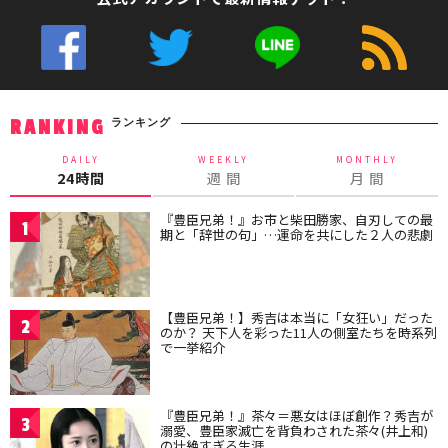
ランキング
RANKING
DAILY
WEEKLY
MONTHLY
24時間
週 間
月 間
『豊臣兄弟！』お市と柴田勝家、自刃しての最
1
期と「辞世の句」…運命を共にした２人の悲劇
【豊臣兄弟！】秀吉は本当に「女狂い」だった
2
のか？ 天下人を彩った11人の側室たちを時系列
で一挙紹介
『豊臣兄弟！』茶々＝悪女はほぼ創作？秀吉が
3
溺愛、豊臣家滅亡を背負わされた茶々(井上和)
の壮絶すぎる生涯