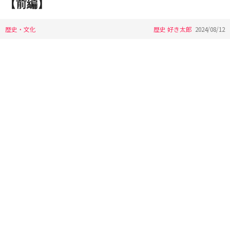
【前編】
歴史・文化
歴史 好き太郎
2024/08/12