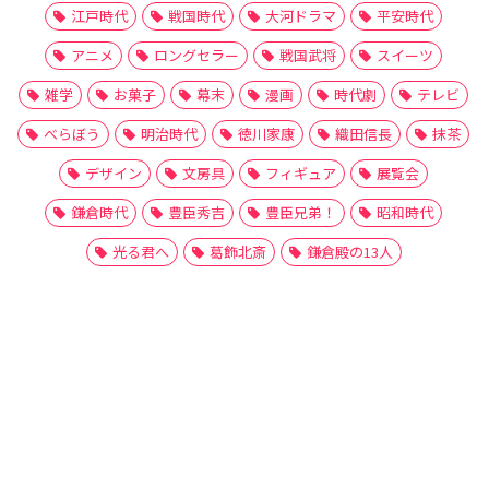
江戸時代
戦国時代
大河ドラマ
平安時代
アニメ
ロングセラー
戦国武将
スイーツ
雑学
お菓子
幕末
漫画
時代劇
テレビ
べらぼう
明治時代
徳川家康
織田信長
抹茶
デザイン
文房具
フィギュア
展覧会
鎌倉時代
豊臣秀吉
豊臣兄弟！
昭和時代
光る君へ
葛飾北斎
鎌倉殿の13人