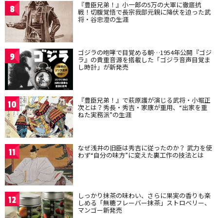
『豊臣兄弟！』小一郎の5万の大軍に徹底抗
8
戦！切腹覚悟で長宗我部元親に降伏を迫った武
将・谷忠澄の生涯
ゴジラの咆哮で目覚める朝…1954年公開『ゴジ
9
ラ』の貴重音源を搭載した「ゴジラ音声目覚ま
し時計」が新発売
『豊臣兄弟！』で萩原護が演じる武将・小堀正
10
次とは？秀長・秀吉・家康が重用、“出家を重
ねた実務派”の生涯
なぜ浅井の旧臣は秀吉に従ったのか？ 武力を使
11
わず“自分の味方”に変えた裏工作の技法とは
しっかり抹茶の味わい、さらに果実の香りも楽
12
しめる「無糖フレーバー抹茶」ストロベリー、
マンゴー新発売