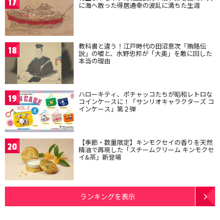
17
に海へ散った得居通幸の波乱に満ちた生涯
教科書と違う！江戸時代の田沼意次「賄賂伝
18
説」の嘘と、水野忠邦が「大奥」を敵に回した
本当の理由
ハローキティ、ポチャッコたちが昭和レトロな
19
コインケースに！「サンリオキャラクターズ コ
インケース」第２弾
【季節・数量限定】キンモクセイの香りを天然
20
精油で再現した「スチームクリーム キンモクセ
イ&茶」新登場
ランキングを表示