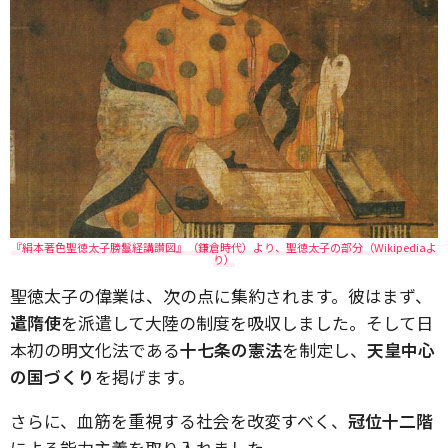
『絹本著色聖徳太子勝鬘経講讃図』（鎌倉時代）より、聖徳太子の部分（Wikipediaよ
り）
聖徳太子の偉業は、次の点に集約されます。彼はまず、
遣隋使
を派遣して大陸の制度を吸収しました。そして日
本初の明文化法である
十七条の憲法
を制定し、
天皇中心
の国づくり
を掲げます。
さらに、血筋を重視する社会を改変すべく、
冠位十二階
による能力主義を取り入れました。