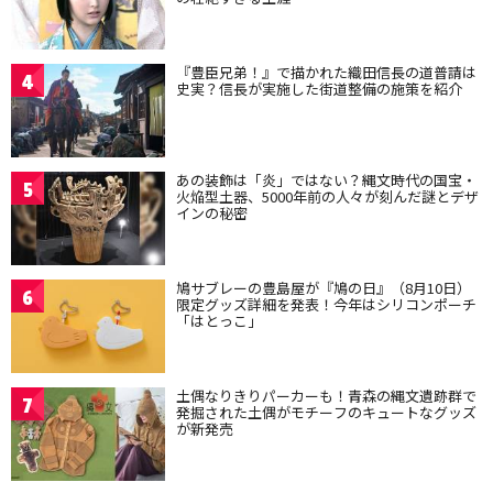
『豊臣兄弟！』で描かれた織田信長の道普請は
4
史実？信長が実施した街道整備の施策を紹介
あの装飾は「炎」ではない？縄文時代の国宝・
5
火焔型土器、5000年前の人々が刻んだ謎とデザ
インの秘密
鳩サブレーの豊島屋が『鳩の日』（8月10日）
6
限定グッズ詳細を発表！今年はシリコンポーチ
「はとっこ」
土偶なりきりパーカーも！青森の縄文遺跡群で
7
発掘された土偶がモチーフのキュートなグッズ
が新発売