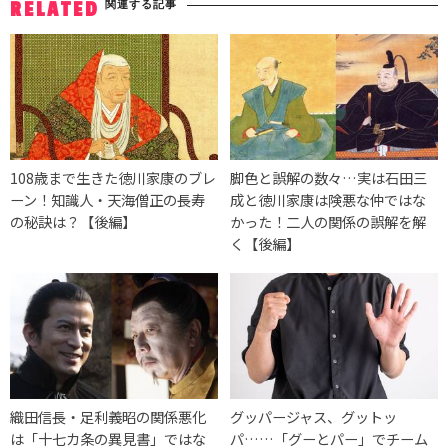
関連する記事
RELATED
108歳まで生きた徳川家康のブレ
脚色と誤解の数々…実は石田三
ーン！知識人・天海僧正の長寿
成と徳川家康は険悪な仲ではな
の秘訣は？【後編】
かった！二人の関係の誤解を解
く【後編】
織田信長・足利義昭の関係悪化
グッパージャス、グットッ
は「十七カ条の異見書」ではな
パ……「グーとパー」でチーム