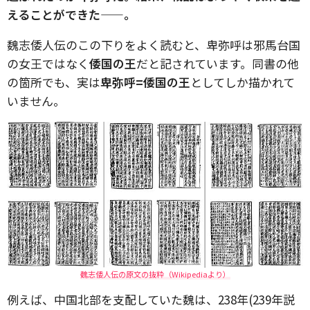
えることができた——。
魏志倭人伝のこの下りをよく読むと、卑弥呼は邪馬台国
の女王ではなく
倭国の王
だと記されています。同書の他
の箇所でも、実は
卑弥呼=倭国の王
としてしか描かれて
いません。
魏志倭人伝の原文の抜粋（Wikipediaより）
例えば、中国北部を支配していた魏は、238年(239年説