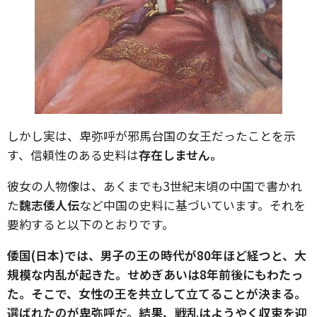
しかし実は、卑弥呼が邪馬台国の女王だったことを示
す、信頼性のある史料は
存在しません。
彼女の人物像は、あくまでも3世紀末頃の中国で書かれ
た
魏志倭人伝
など中国の史料に基づいています。それを
要約すると以下のとおりです。
倭国(日本)では、男子の王の時代が80年ほど経つと、大
規模な内乱が起きた。せめぎあいは8年前後にもわたっ
た。そこで、女性の王を共立して立てることが決まる。
選ばれたのが卑弥呼だ。結果、戦乱はようやく収束を迎