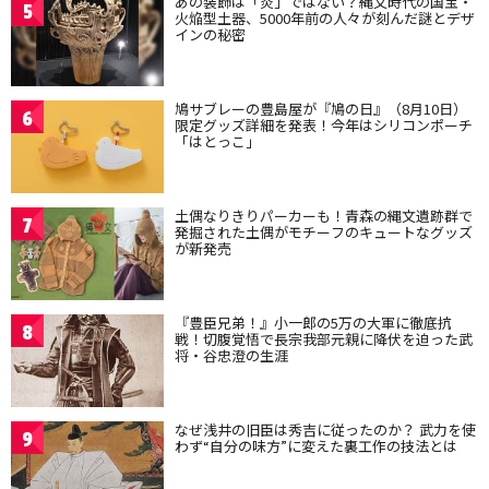
あの装飾は「炎」ではない？縄文時代の国宝・
5
火焔型土器、5000年前の人々が刻んだ謎とデザ
インの秘密
鳩サブレーの豊島屋が『鳩の日』（8月10日）
6
限定グッズ詳細を発表！今年はシリコンポーチ
「はとっこ」
土偶なりきりパーカーも！青森の縄文遺跡群で
7
発掘された土偶がモチーフのキュートなグッズ
が新発売
『豊臣兄弟！』小一郎の5万の大軍に徹底抗
8
戦！切腹覚悟で長宗我部元親に降伏を迫った武
将・谷忠澄の生涯
なぜ浅井の旧臣は秀吉に従ったのか？ 武力を使
9
わず“自分の味方”に変えた裏工作の技法とは