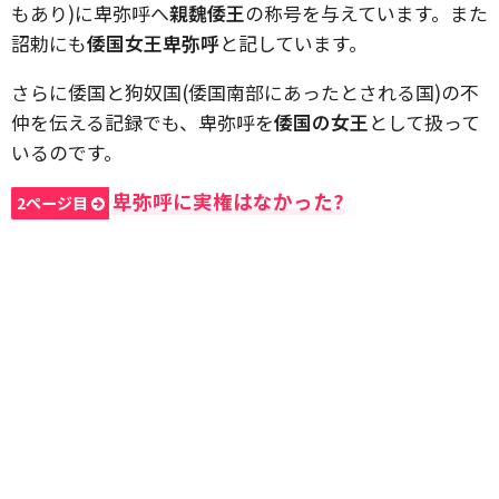
もあり)に卑弥呼へ
親魏倭王
の称号を与えています。また
詔勅にも
倭国女王卑弥呼
と記しています。
さらに倭国と狗奴国(倭国南部にあったとされる国)の不
仲を伝える記録でも、卑弥呼を
倭国の女王
として扱って
いるのです。
卑弥呼に実権はなかった?
2ページ目