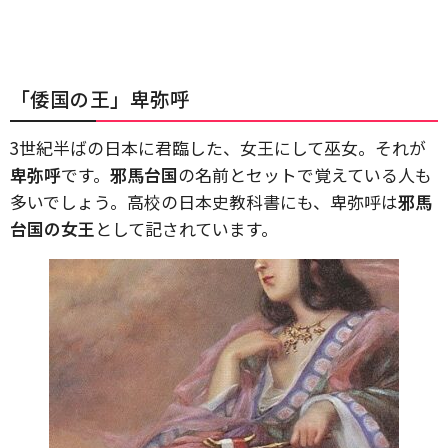
「倭国の王」卑弥呼
3世紀半ばの日本に君臨した、女王にして巫女。それが
卑弥呼
です。
邪馬台国
の名前とセットで覚えている人も
多いでしょう。高校の日本史教科書にも、卑弥呼は
邪馬
台国の女王
として記されています。