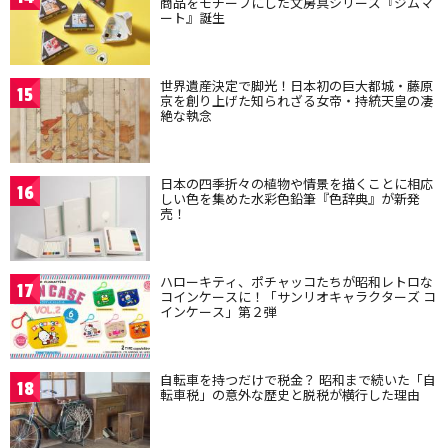
商品をモチーフにした文房具シリーズ『ジムマ
ート』誕生
世界遺産決定で脚光！日本初の巨大都城・藤原
15
京を創り上げた知られざる女帝・持統天皇の凄
絶な執念
日本の四季折々の植物や情景を描くことに相応
16
しい色を集めた水彩色鉛筆『色辞典』が新発
売！
ハローキティ、ポチャッコたちが昭和レトロな
17
コインケースに！「サンリオキャラクターズ コ
インケース」第２弾
自転車を持つだけで税金？ 昭和まで続いた「自
18
転車税」の意外な歴史と脱税が横行した理由