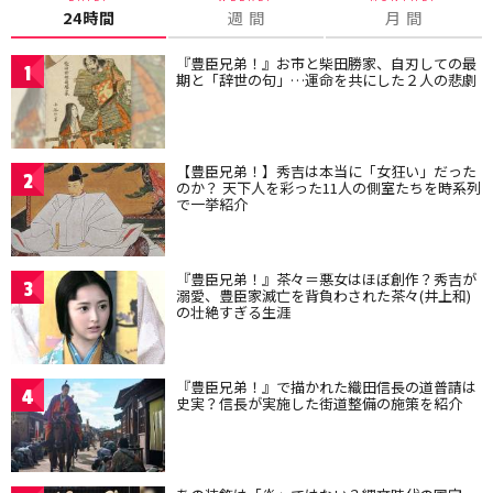
24時間
週 間
月 間
『豊臣兄弟！』お市と柴田勝家、自刃しての最
1
期と「辞世の句」…運命を共にした２人の悲劇
【豊臣兄弟！】秀吉は本当に「女狂い」だった
2
のか？ 天下人を彩った11人の側室たちを時系列
で一挙紹介
『豊臣兄弟！』茶々＝悪女はほぼ創作？秀吉が
3
溺愛、豊臣家滅亡を背負わされた茶々(井上和)
の壮絶すぎる生涯
『豊臣兄弟！』で描かれた織田信長の道普請は
4
史実？信長が実施した街道整備の施策を紹介