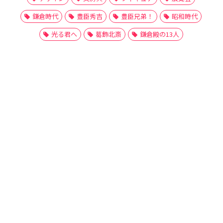
鎌倉時代
豊臣秀吉
豊臣兄弟！
昭和時代
光る君へ
葛飾北斎
鎌倉殿の13人