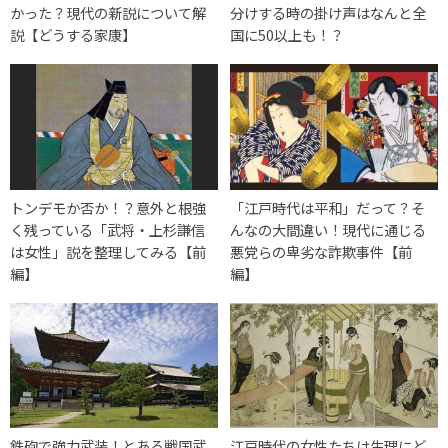
かった？現代の新説について解
分けする時の掛け声はなんと全
説【どうする家康】
国に50以上も！？
トンデモか否か！？意外と根強
「江戸時代は平和」だって？そ
く残っている「武将・上杉謙信
んなの大間違い！現代に通じる
は女性」説を整理してみる【前
悪党らの卑劣な詐欺事件【前
編】
編】
鉄砲で強力武装！とある戦国武
江戸時代の女性たちは生理にど