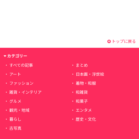
トップに戻る
カテゴリー
すべての記事
まとめ
アート
日本画・浮世絵
ファッション
着物・和服
雑貨・インテリア
和雑貨
グルメ
和菓子
観光・地域
エンタメ
暮らし
歴史・文化
古写真