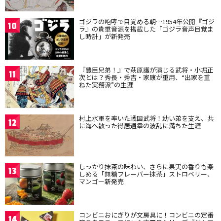
ゴジラの咆哮で目覚める朝…1954年公開『ゴジ
10
ラ』の貴重音源を搭載した「ゴジラ音声目覚ま
し時計」が新発売
『豊臣兄弟！』で萩原護が演じる武将・小堀正
11
次とは？秀長・秀吉・家康が重用、“出家を重
ねた実務派”の生涯
村上水軍を率いた戦国武将！幼い弟を支え、共
12
に海へ散った得居通幸の波乱に満ちた生涯
しっかり抹茶の味わい、さらに果実の香りも楽
13
しめる「無糖フレーバー抹茶」ストロベリー、
マンゴー新発売
コンビニおにぎりが文房具に！コンビニの定番
14