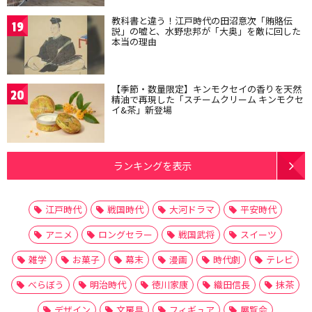
教科書と違う！江戸時代の田沼意次「賄賂伝
19
説」の嘘と、水野忠邦が「大奥」を敵に回した
本当の理由
【季節・数量限定】キンモクセイの香りを天然
20
精油で再現した「スチームクリーム キンモクセ
イ&茶」新登場
ランキングを表示
江戸時代
戦国時代
大河ドラマ
平安時代
アニメ
ロングセラー
戦国武将
スイーツ
雑学
お菓子
幕末
漫画
時代劇
テレビ
べらぼう
明治時代
徳川家康
織田信長
抹茶
デザイン
文房具
フィギュア
展覧会