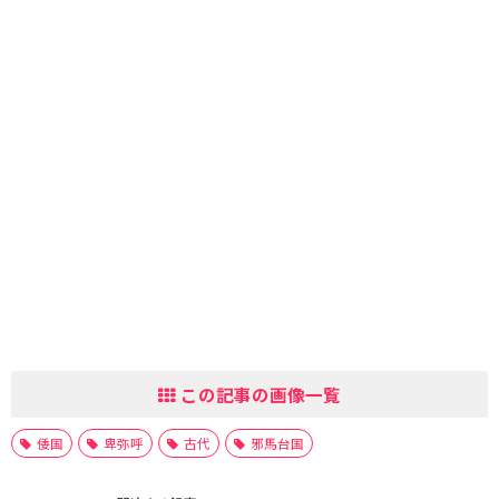
この記事の画像一覧
倭国
卑弥呼
古代
邪馬台国