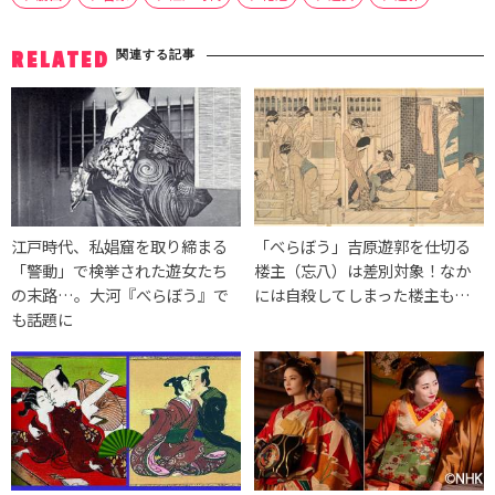
関連する記事
RELATED
江戸時代、私娼窟を取り締まる
「べらぼう」吉原遊郭を仕切る
「警動」で検挙された遊女たち
楼主（忘八）は差別対象！なか
の末路…。大河『べらぼう』で
には自殺してしまった楼主も…
も話題に