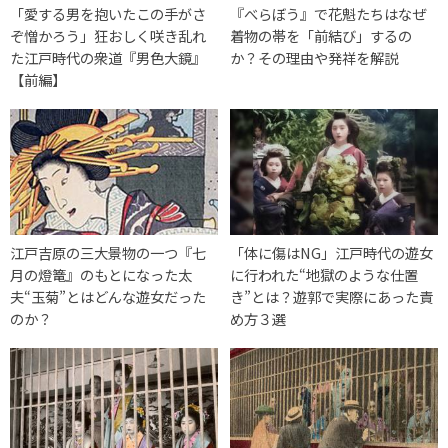
「愛する男を抱いたこの手がさ
『べらぼう』で花魁たちはなぜ
ぞ憎かろう」狂おしく咲き乱れ
着物の帯を「前結び」するの
た江戸時代の衆道『男色大鏡』
か？その理由や発祥を解説
【前編】
江戸吉原の三大景物の一つ『七
「体に傷はNG」江戸時代の遊女
月の燈篭』のもとになった太
に行われた“地獄のような仕置
夫“玉菊”とはどんな遊女だった
き”とは？遊郭で実際にあった責
のか？
め方３選