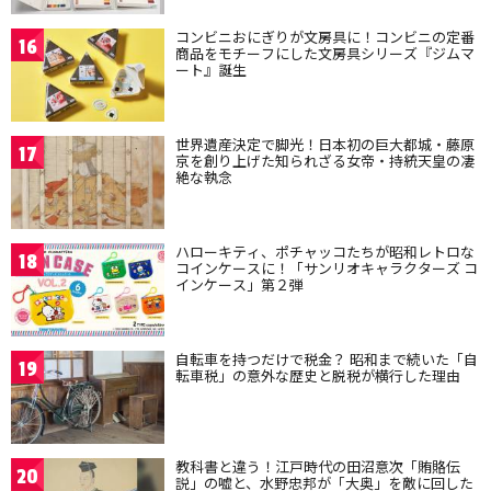
コンビニおにぎりが文房具に！コンビニの定番
16
商品をモチーフにした文房具シリーズ『ジムマ
ート』誕生
世界遺産決定で脚光！日本初の巨大都城・藤原
17
京を創り上げた知られざる女帝・持統天皇の凄
絶な執念
ハローキティ、ポチャッコたちが昭和レトロな
18
コインケースに！「サンリオキャラクターズ コ
インケース」第２弾
自転車を持つだけで税金？ 昭和まで続いた「自
19
転車税」の意外な歴史と脱税が横行した理由
教科書と違う！江戸時代の田沼意次「賄賂伝
20
説」の嘘と、水野忠邦が「大奥」を敵に回した