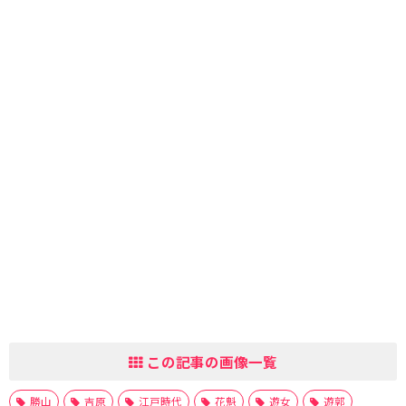
この記事の画像一覧
勝山
吉原
江戸時代
花魁
遊女
遊郭