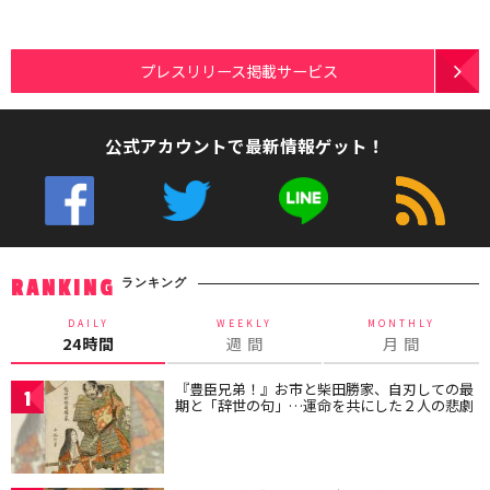
プレスリリース掲載サービス
公式アカウントで最新情報ゲット！
ランキング
RANKING
DAILY
WEEKLY
MONTHLY
24時間
週 間
月 間
『豊臣兄弟！』お市と柴田勝家、自刃しての最
1
期と「辞世の句」…運命を共にした２人の悲劇