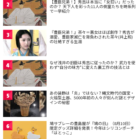
【豊臣兄弟！】秀吉は本当に「女狂い」だった
2
のか？ 天下人を彩った11人の側室たちを時系列
で一挙紹介
『豊臣兄弟！』茶々＝悪女はほぼ創作？秀吉が
3
溺愛、豊臣家滅亡を背負わされた茶々(井上和)
の壮絶すぎる生涯
なぜ浅井の旧臣は秀吉に従ったのか？ 武力を使
4
わず“自分の味方”に変えた裏工作の技法とは
あの装飾は「炎」ではない？縄文時代の国宝・
5
火焔型土器、5000年前の人々が刻んだ謎とデザ
インの秘密
鳩サブレーの豊島屋が『鳩の日』（8月10日）
6
限定グッズ詳細を発表！今年はシリコンポーチ
「はとっこ」