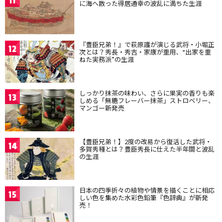
11
に海へ散った得居通幸の波乱に満ちた生涯
『豊臣兄弟！』で萩原護が演じる武将・小堀正
12
次とは？秀長・秀吉・家康が重用、“出家を重
ねた実務派”の生涯
しっかり抹茶の味わい、さらに果実の香りも楽
13
しめる「無糖フレーバー抹茶」ストロベリー、
マンゴー新発売
【豊臣兄弟！】2度の改易から復活した武将・
14
多賀秀種とは？豊臣秀長に仕えた半年間と波乱
の生涯
日本の四季折々の植物や情景を描くことに相応
15
しい色を集めた水彩色鉛筆『色辞典』が新発
売！