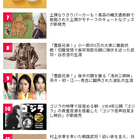
土偶なりきりパーカーも！青森の縄文遺跡群で
7
発掘された土偶がモチーフのキュートなグッズ
が新発売
『豊臣兄弟！』小一郎の5万の大軍に徹底抗
8
戦！切腹覚悟で長宗我部元親に降伏を迫った武
将・谷忠澄の生涯
『豊臣兄弟！』後半の鍵を握る「浅井三姉妹」
9
茶々・初・江——秀吉に翻弄された波乱の生涯
ゴジラの咆哮で目覚める朝…1954年公開『ゴジ
10
ラ』の貴重音源を搭載した「ゴジラ音声目覚ま
し時計」が新発売
村上水軍を率いた戦国武将！幼い弟を支え、共