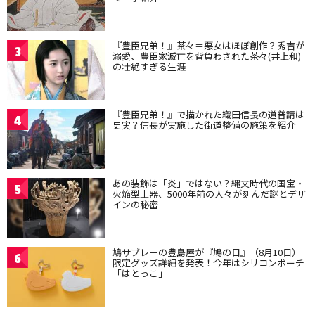
『豊臣兄弟！』茶々＝悪女はほぼ創作？秀吉が
3
溺愛、豊臣家滅亡を背負わされた茶々(井上和)
の壮絶すぎる生涯
『豊臣兄弟！』で描かれた織田信長の道普請は
4
史実？信長が実施した街道整備の施策を紹介
あの装飾は「炎」ではない？縄文時代の国宝・
5
火焔型土器、5000年前の人々が刻んだ謎とデザ
インの秘密
鳩サブレーの豊島屋が『鳩の日』（8月10日）
6
限定グッズ詳細を発表！今年はシリコンポーチ
「はとっこ」