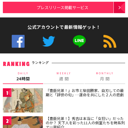
プレスリリース掲載サービス
公式アカウントで最新情報ゲット！
ランキング
RANKING
DAILY
WEEKLY
MONTHLY
24時間
週 間
月 間
『豊臣兄弟！』お市と柴田勝家、自刃しての最
1
期と「辞世の句」…運命を共にした２人の悲劇
【豊臣兄弟！】秀吉は本当に「女狂い」だった
2
のか？ 天下人を彩った11人の側室たちを時系列
で一挙紹介