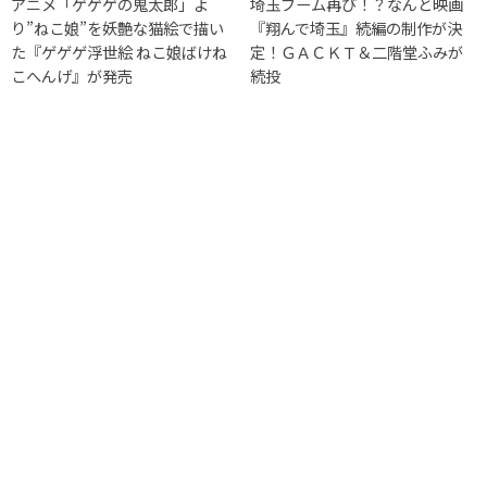
アニメ「ゲゲゲの鬼太郎」よ
埼玉ブーム再び！？なんと映画
り”ねこ娘”を妖艶な猫絵で描い
『翔んで埼玉』続編の制作が決
た『ゲゲゲ浮世絵 ねこ娘ばけね
定！ＧＡＣＫＴ＆二階堂ふみが
こへんげ』が発売
続投