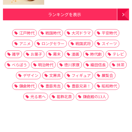
ランキングを表示
江戸時代
戦国時代
大河ドラマ
平安時代
アニメ
ロングセラー
戦国武将
スイーツ
雑学
お菓子
幕末
漫画
時代劇
テレビ
べらぼう
明治時代
徳川家康
織田信長
抹茶
デザイン
文房具
フィギュア
展覧会
鎌倉時代
豊臣秀吉
豊臣兄弟！
昭和時代
光る君へ
葛飾北斎
鎌倉殿の13人