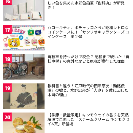
16
しい色を集めた水彩色鉛筆『色辞典』が新発
売！
ハローキティ、ポチャッコたちが昭和レトロな
17
コインケースに！「サンリオキャラクターズ コ
インケース」第２弾
自転車を持つだけで税金？ 昭和まで続いた「自
18
転車税」の意外な歴史と脱税が横行した理由
教科書と違う！江戸時代の田沼意次「賄賂伝
19
説」の嘘と、水野忠邦が「大奥」を敵に回した
本当の理由
【季節・数量限定】キンモクセイの香りを天然
20
精油で再現した「スチームクリーム キンモクセ
イ&茶」新登場