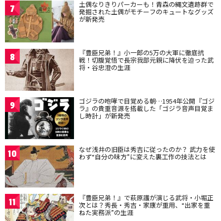
土偶なりきりパーカーも！青森の縄文遺跡群で
7
発掘された土偶がモチーフのキュートなグッズ
が新発売
『豊臣兄弟！』小一郎の5万の大軍に徹底抗
8
戦！切腹覚悟で長宗我部元親に降伏を迫った武
将・谷忠澄の生涯
ゴジラの咆哮で目覚める朝…1954年公開『ゴジ
9
ラ』の貴重音源を搭載した「ゴジラ音声目覚ま
し時計」が新発売
なぜ浅井の旧臣は秀吉に従ったのか？ 武力を使
10
わず“自分の味方”に変えた裏工作の技法とは
『豊臣兄弟！』で萩原護が演じる武将・小堀正
11
次とは？秀長・秀吉・家康が重用、“出家を重
ねた実務派”の生涯