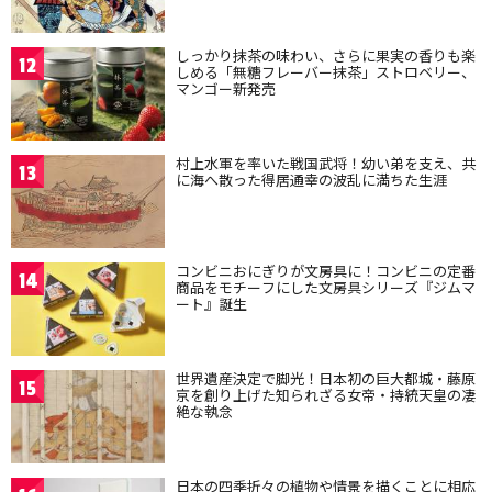
しっかり抹茶の味わい、さらに果実の香りも楽
12
しめる「無糖フレーバー抹茶」ストロベリー、
マンゴー新発売
村上水軍を率いた戦国武将！幼い弟を支え、共
13
に海へ散った得居通幸の波乱に満ちた生涯
コンビニおにぎりが文房具に！コンビニの定番
14
商品をモチーフにした文房具シリーズ『ジムマ
ート』誕生
世界遺産決定で脚光！日本初の巨大都城・藤原
15
京を創り上げた知られざる女帝・持統天皇の凄
絶な執念
日本の四季折々の植物や情景を描くことに相応