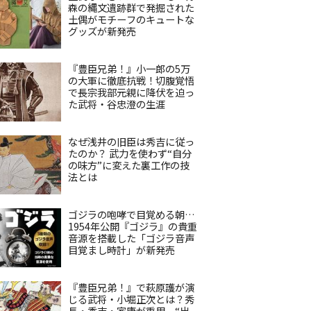
森の縄文遺跡群で発掘された
土偶がモチーフのキュートな
グッズが新発売
『豊臣兄弟！』小一郎の5万
の大軍に徹底抗戦！切腹覚悟
で長宗我部元親に降伏を迫っ
た武将・谷忠澄の生涯
なぜ浅井の旧臣は秀吉に従っ
たのか？ 武力を使わず“自分
の味方”に変えた裏工作の技
法とは
ゴジラの咆哮で目覚める朝…
1954年公開『ゴジラ』の貴重
音源を搭載した「ゴジラ音声
目覚まし時計」が新発売
『豊臣兄弟！』で萩原護が演
じる武将・小堀正次とは？秀
長・秀吉・家康が重用、“出