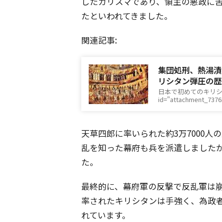
したカリスマであり、領主の悪政に
たといわれてきました。
関連記事:
集団処刑、熱湯漬
リシタン弾圧の歴
日本で初めてのキリシタ
id="attachment_737
天草四郎に率いられた約3万7000
乱を知った幕府も兵を派遣しました
た。
最終的に、幕府軍の反撃で反乱軍は
率されたキリシタンは手強く、為政
れています。