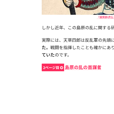
「競勢酔虎伝：
しかし近年、この島原の乱に関する
実際には、天草四郎は反乱軍の先頭
た。
戦闘を指揮したことも確かにあ
ていた
のです。
島原の乱の首謀者
2ページ目