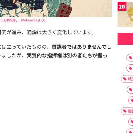
20
天草四郎」（Wikipediaより）
研究が進み、通説は大きく変化しています。
には立っていたものの、
首謀者ではありませんでし
りましたが、
実質的な指揮権は別の者たちが握っ
戦
織