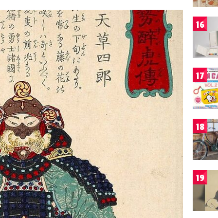
16
17
18
19