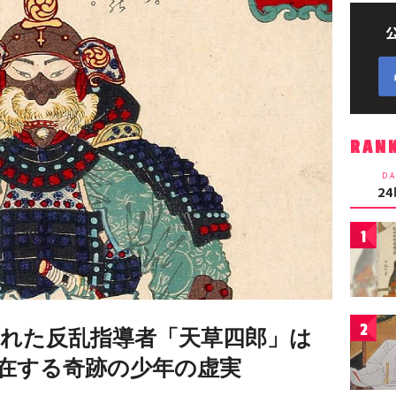
RAN
DA
2
1
2
られた反乱指導者「天草四郎」は
在する奇跡の少年の虚実