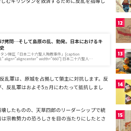
苦しむキリシタンを救済するために反乱を指導し
12
け拷問…そして島原の乱、勃発。日本におけるキ
史
13
ン弾圧「日本二十六聖人殉教事件」[caption
61" align="aligncenter" width="660"] 日本二十六聖人…
人の反乱軍は、原城を占拠して領主に対抗します。反
14
が、反乱軍はおよそ5ヵ月にわたって抵抗しまし
崩壊したものの、天草四郎のリーダーシップで統
15
者は宗教勢力の恐ろしさを目の当たりにしたとさ