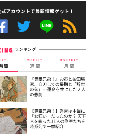
公式アカウントで最新情報ゲット！
ランキング
KING
ILY
WEEKLY
MONTHLY
4時間
週 間
月 間
『豊臣兄弟！』お市と柴田勝
家、自刃しての最期と「辞世
の句」…運命を共にした２人
の悲劇
【豊臣兄弟！】秀吉は本当に
「女狂い」だったのか？ 天下
人を彩った11人の側室たちを
時系列で一挙紹介