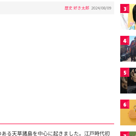
歴史 好き太郎
2024/08/09
3
4
5
6
のある天草諸島を中心に起きました。江戸時代初