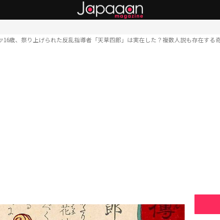
か16歳、祭り上げられた反乱指導者「天草四郎」は実在した？複数人説も存在する