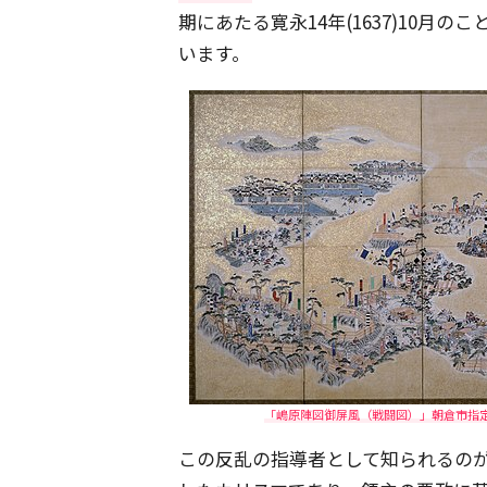
期にあたる寛永14年(1637)10月のこ
います。
「嶋原陣図御屏風（戦闘図）」朝倉市指定文化
この反乱の指導者として知られるのが