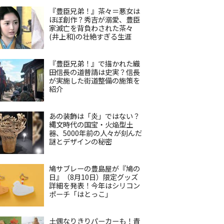
『豊臣兄弟！』茶々＝悪女は
ほぼ創作？秀吉が溺愛、豊臣
家滅亡を背負わされた茶々
(井上和)の壮絶すぎる生涯
『豊臣兄弟！』で描かれた織
田信長の道普請は史実？信長
が実施した街道整備の施策を
紹介
あの装飾は「炎」ではない？
縄文時代の国宝・火焔型土
器、5000年前の人々が刻んだ
謎とデザインの秘密
鳩サブレーの豊島屋が『鳩の
日』（8月10日）限定グッズ
詳細を発表！今年はシリコン
ポーチ「はとっこ」
土偶なりきりパーカーも！青