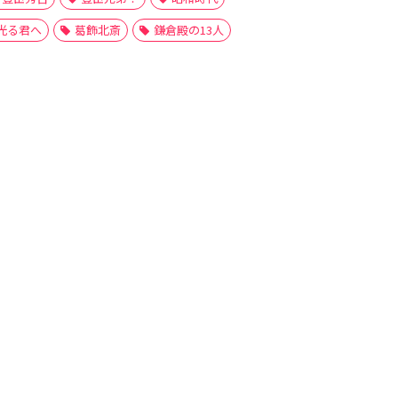
光る君へ
葛飾北斎
鎌倉殿の13人