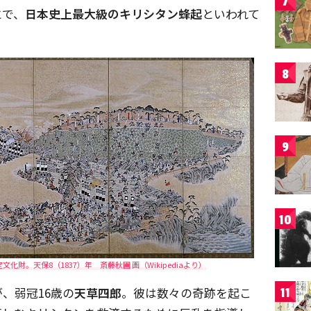
7
とで、
日本史上最大級のキリシタン蜂起
といわれて
8
9
10
財。天保8（1837）年 斎藤秋圃 画（Wikipediaより）
、弱冠16歳の
天草四郎
。彼は数々の奇跡を起こ
11