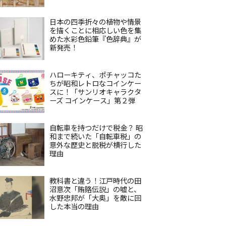
日本の四季折々の植物や情景
を描くことに相応しい色を集
めた水彩色鉛筆『色辞典』が
新発売！
ハローキティ、ポチャッコた
ちが昭和レトロなコインケー
スに！「サンリオキャラクタ
ーズ コインケース」第２弾
自転車を持つだけで税金？ 昭
和まで続いた「自転車税」の
意外な歴史と脱税が横行した
理由
教科書と違う！江戸時代の田
沼意次「賄賂伝説」の嘘と、
水野忠邦が「大奥」を敵に回
した本当の理由