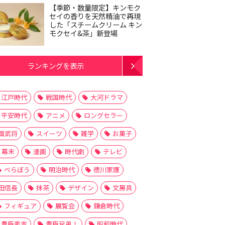
【季節・数量限定】キンモク
セイの香りを天然精油で再現
した「スチームクリーム キン
モクセイ&茶」新登場
ランキングを表示
江戸時代
戦国時代
大河ドラマ
平安時代
アニメ
ロングセラー
国武将
スイーツ
雑学
お菓子
幕末
漫画
時代劇
テレビ
べらぼう
明治時代
徳川家康
田信長
抹茶
デザイン
文房具
フィギュア
展覧会
鎌倉時代
豊臣秀吉
豊臣兄弟！
昭和時代