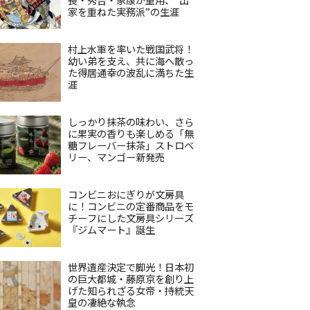
家を重ねた実務派”の生涯
村上水軍を率いた戦国武将！
幼い弟を支え、共に海へ散っ
た得居通幸の波乱に満ちた生
涯
しっかり抹茶の味わい、さら
に果実の香りも楽しめる「無
糖フレーバー抹茶」ストロベ
リー、マンゴー新発売
コンビニおにぎりが文房具
に！コンビニの定番商品をモ
チーフにした文房具シリーズ
『ジムマート』誕生
世界遺産決定で脚光！日本初
の巨大都城・藤原京を創り上
げた知られざる女帝・持統天
皇の凄絶な執念