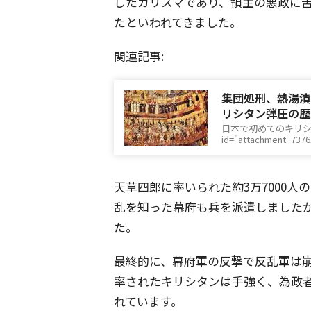
したカリスマであり、領主の悪政に
たといわれてきました。
関連記事:
集団処刑、熱湯漬
リシタン弾圧の歴
日本で初めてのキリシタ
id="attachment_737
天草四郎に率いられた約3万7000
乱を知った幕府も兵を派遣しました
た。
最終的に、幕府軍の反撃で反乱軍は
率されたキリシタンは手強く、為政
れています。