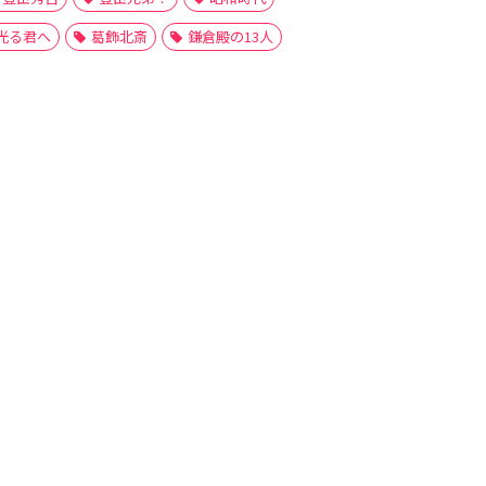
光る君へ
葛飾北斎
鎌倉殿の13人