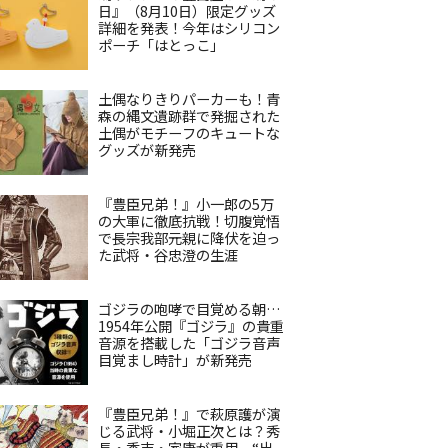
日』（8月10日）限定グッズ
詳細を発表！今年はシリコン
ポーチ「はとっこ」
土偶なりきりパーカーも！青
森の縄文遺跡群で発掘された
土偶がモチーフのキュートな
グッズが新発売
『豊臣兄弟！』小一郎の5万
の大軍に徹底抗戦！切腹覚悟
で長宗我部元親に降伏を迫っ
た武将・谷忠澄の生涯
ゴジラの咆哮で目覚める朝…
1954年公開『ゴジラ』の貴重
音源を搭載した「ゴジラ音声
目覚まし時計」が新発売
『豊臣兄弟！』で萩原護が演
じる武将・小堀正次とは？秀
長・秀吉・家康が重用、“出