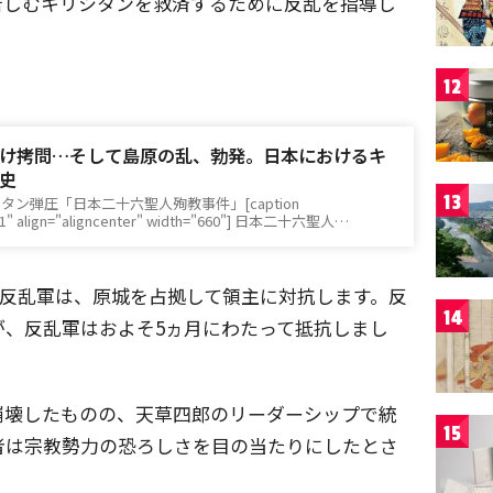
苦しむキリシタンを救済するために反乱を指導し
12
け拷問…そして島原の乱、勃発。日本におけるキ
史
13
ン弾圧「日本二十六聖人殉教事件」[caption
61" align="aligncenter" width="660"] 日本二十六聖人…
人の反乱軍は、原城を占拠して領主に対抗します。反
14
が、反乱軍はおよそ5ヵ月にわたって抵抗しまし
崩壊したものの、天草四郎のリーダーシップで統
15
者は宗教勢力の恐ろしさを目の当たりにしたとさ