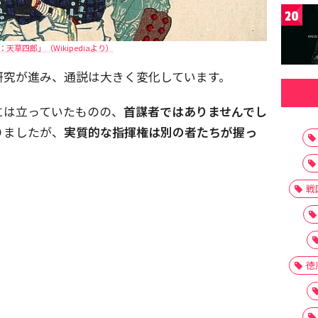
20
天草四郎」（Wikipediaより）
研究が進み、通説は大きく変化しています。
には立っていたものの、
首謀者ではありませんでし
りましたが、
実質的な指揮権は別の者たちが握っ
戦
徳