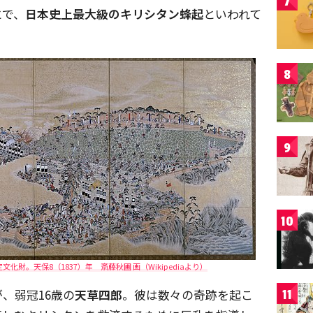
7
とで、
日本史上最大級のキリシタン蜂起
といわれて
8
9
10
財。天保8（1837）年 斎藤秋圃 画（Wikipediaより）
、弱冠16歳の
天草四郎
。彼は数々の奇跡を起こ
11