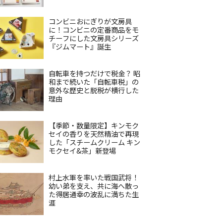
コンビニおにぎりが文房具
に！コンビニの定番商品をモ
チーフにした文房具シリーズ
『ジムマート』誕生
自転車を持つだけで税金？ 昭
和まで続いた「自転車税」の
意外な歴史と脱税が横行した
理由
【季節・数量限定】キンモク
セイの香りを天然精油で再現
した「スチームクリーム キン
モクセイ&茶」新登場
村上水軍を率いた戦国武将！
幼い弟を支え、共に海へ散っ
た得居通幸の波乱に満ちた生
涯