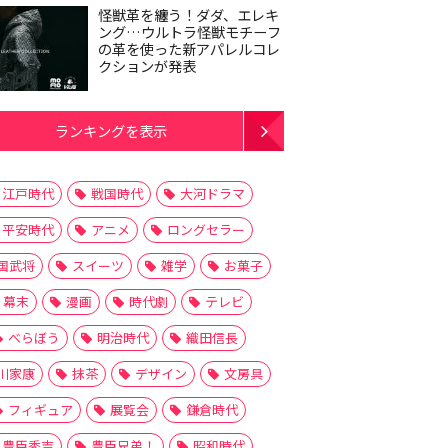
怪獣革を纏う！ダダ、エレキ
ング…ウルトラ怪獣モチーフ
の革を使った新アパレルコレ
クションが発表
ランキングを表示
江戸時代
戦国時代
大河ドラマ
平安時代
アニメ
ロングセラー
国武将
スイーツ
雑学
お菓子
幕末
漫画
時代劇
テレビ
べらぼう
明治時代
織田信長
川家康
抹茶
デザイン
文房具
フィギュア
展覧会
鎌倉時代
豊臣秀吉
豊臣兄弟！
昭和時代