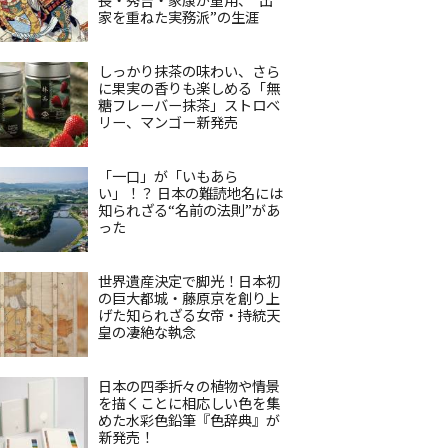
家を重ねた実務派”の生涯
しっかり抹茶の味わい、さら
に果実の香りも楽しめる「無
糖フレーバー抹茶」ストロベ
リー、マンゴー新発売
「一口」が「いもあら
い」！？ 日本の難読地名には
知られざる“名前の法則”があ
った
世界遺産決定で脚光！日本初
の巨大都城・藤原京を創り上
げた知られざる女帝・持統天
皇の凄絶な執念
日本の四季折々の植物や情景
を描くことに相応しい色を集
めた水彩色鉛筆『色辞典』が
新発売！