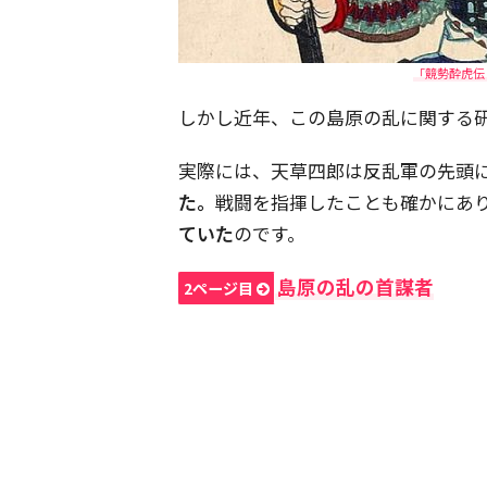
「競勢酔虎伝：
しかし近年、この島原の乱に関する
実際には、天草四郎は反乱軍の先頭
た。
戦闘を指揮したことも確かにあ
ていた
のです。
島原の乱の首謀者
2ページ目