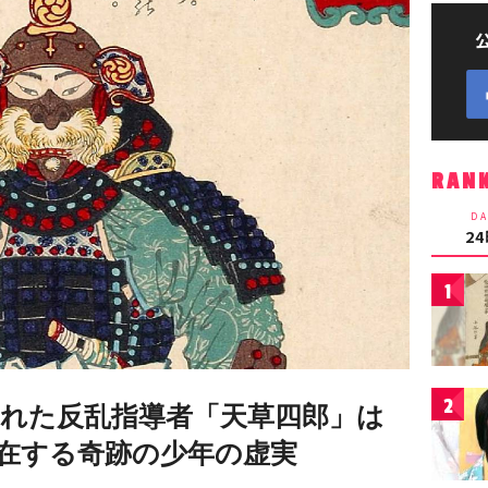
RAN
DA
2
1
2
られた反乱指導者「天草四郎」は
在する奇跡の少年の虚実