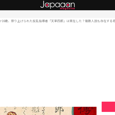
か16歳、祭り上げられた反乱指導者「天草四郎」は実在した？複数人説も存在する