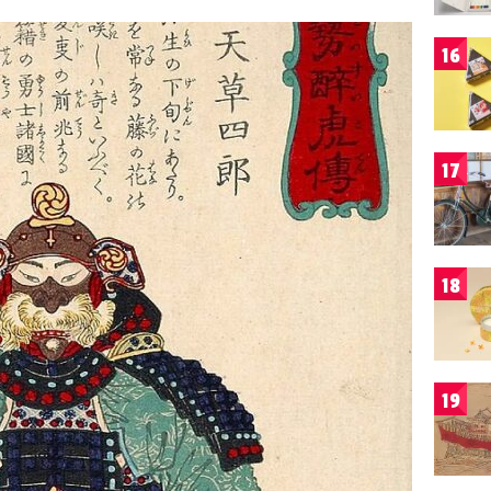
16
17
18
19