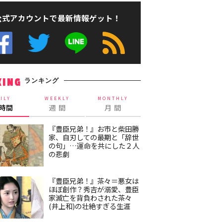
公式アカウントで最新情報ゲット！
ランキング
KING
ILY
WEEKLY
MONTHLY
4時間
週 間
月 間
『豊臣兄弟！』お市と柴田勝
家、自刃しての最期と「辞世
の句」…運命を共にした２人
の悲劇
『豊臣兄弟！』茶々＝悪女は
ほぼ創作？秀吉が溺愛、豊臣
家滅亡を背負わされた茶々
(井上和)の壮絶すぎる生涯