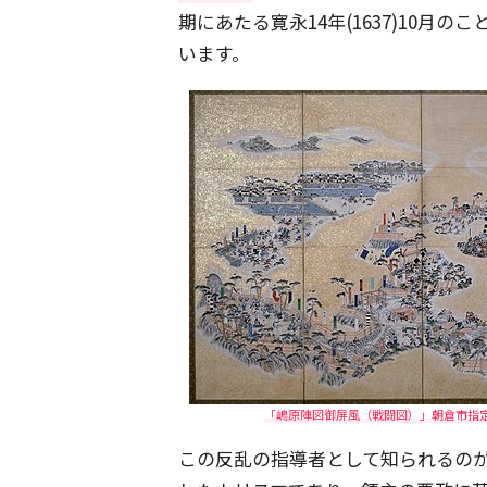
期にあたる寛永14年(1637)10月のこ
います。
「嶋原陣図御屏風（戦闘図）」朝倉市指定文化
この反乱の指導者として知られるのが