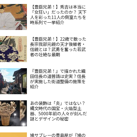
【豊臣兄弟！】秀吉は本当に
「女狂い」だったのか？ 天下
人を彩った11人の側室たちを
時系列で一挙紹介
【豊臣兄弟！】22歳で散った
長宗我部元親の天才後継者・
信親とは？武勇を奮った若武
者の壮絶な最期
『豊臣兄弟！』で描かれた織
田信長の道普請は史実？信長
が実施した街道整備の施策を
紹介
あの装飾は「炎」ではない？
縄文時代の国宝・火焔型土
器、5000年前の人々が刻んだ
謎とデザインの秘密
鳩サブレーの豊島屋が『鳩の