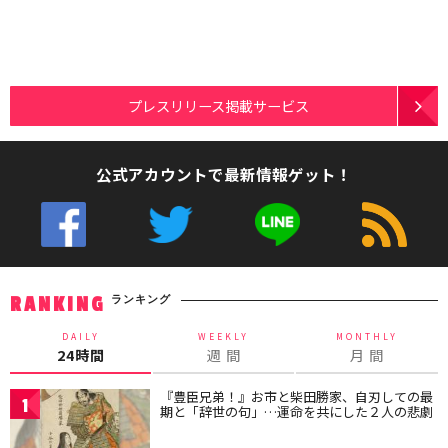
プレスリリース掲載サービス
公式アカウントで最新情報ゲット！
ランキング
RANKING
DAILY
WEEKLY
MONTHLY
24時間
週 間
月 間
『豊臣兄弟！』お市と柴田勝家、自刃しての最
1
期と「辞世の句」…運命を共にした２人の悲劇