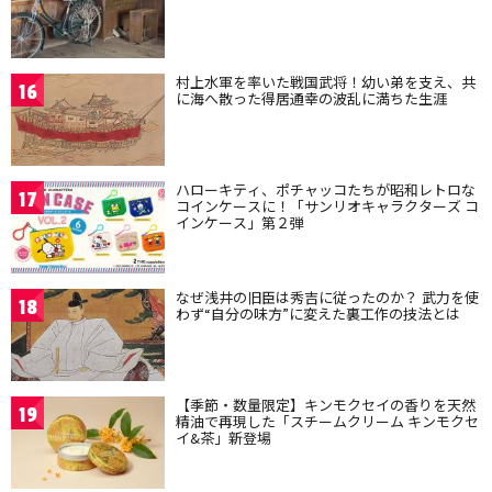
村上水軍を率いた戦国武将！幼い弟を支え、共
16
に海へ散った得居通幸の波乱に満ちた生涯
ハローキティ、ポチャッコたちが昭和レトロな
17
コインケースに！「サンリオキャラクターズ コ
インケース」第２弾
なぜ浅井の旧臣は秀吉に従ったのか？ 武力を使
18
わず“自分の味方”に変えた裏工作の技法とは
【季節・数量限定】キンモクセイの香りを天然
19
精油で再現した「スチームクリーム キンモクセ
イ&茶」新登場