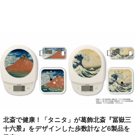
北斎で健康！「タニタ」が葛飾北斎『冨嶽三
十六景』をデザインした歩数計など6製品を