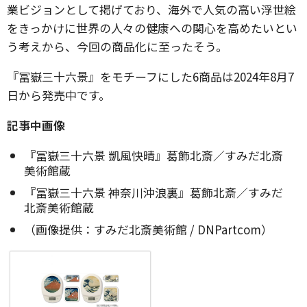
業ビジョンとして掲げており、海外で人気の高い浮世絵
をきっかけに世界の人々の健康への関心を高めたいとい
う考えから、今回の商品化に至ったそう。
『冨嶽三十六景』をモチーフにした6商品は2024年8月7
日から発売中です。
記事中画像
『冨嶽三十六景 凱風快晴』葛飾北斎／すみだ北斎
美術館蔵
『冨嶽三十六景 神奈川沖浪裏』葛飾北斎／すみだ
北斎美術館蔵
（画像提供：すみだ北斎美術館 / DNPartcom）