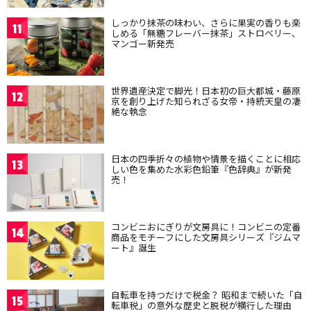
しっかり抹茶の味わい、さらに果実の香りも楽
11
しめる「無糖フレーバー抹茶」ストロベリー、
マンゴー新発売
世界遺産決定で脚光！日本初の巨大都城・藤原
12
京を創り上げた知られざる女帝・持統天皇の凄
絶な執念
日本の四季折々の植物や情景を描くことに相応
13
しい色を集めた水彩色鉛筆『色辞典』が新発
売！
コンビニおにぎりが文房具に！コンビニの定番
14
商品をモチーフにした文房具シリーズ『ジムマ
ート』誕生
自転車を持つだけで税金？ 昭和まで続いた「自
15
転車税」の意外な歴史と脱税が横行した理由