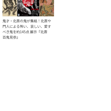
鬼才・北斎の鬼が集結！北斎や
門人による怖い、哀しい、愛す
べき鬼を約145点 展示『北斎
百鬼見参』