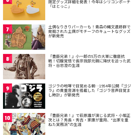
限定グッズ詳細を発表！今年はシリコンポーチ
「はとっこ」
土偶なりきりパーカーも！青森の縄文遺跡群で
7
発掘された土偶がモチーフのキュートなグッズ
が新発売
『豊臣兄弟！』小一郎の5万の大軍に徹底抗
8
戦！切腹覚悟で長宗我部元親に降伏を迫った武
将・谷忠澄の生涯
ゴジラの咆哮で目覚める朝…1954年公開『ゴジ
9
ラ』の貴重音源を搭載した「ゴジラ音声目覚ま
し時計」が新発売
『豊臣兄弟！』で萩原護が演じる武将・小堀正
10
次とは？秀長・秀吉・家康が重用、“出家を重
ねた実務派”の生涯