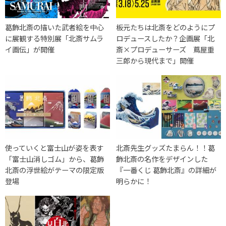
葛飾北斎の描いた武者絵を中心
板元たちは北斎をどのようにプ
に展観する特別展「北斎サムラ
ロデュースしたか？企画展「北
イ画伝」が開催
斎×プロデューサーズ 蔦屋重
三郎から現代まで」開催
使っていくと富士山が姿を表す
北斎先生グッズたまらん！！葛
「富士山消しゴム」から、葛飾
飾北斎の名作をデザインした
北斎の浮世絵がテーマの限定版
『一番くじ 葛飾北斎』の詳細が
登場
明らかに！