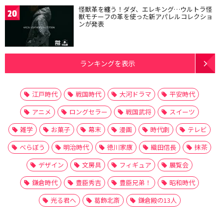
怪獣革を纏う！ダダ、エレキング…ウルトラ怪
20
獣モチーフの革を使った新アパレルコレクショ
ンが発表
ランキングを表示
江戸時代
戦国時代
大河ドラマ
平安時代
アニメ
ロングセラー
戦国武将
スイーツ
雑学
お菓子
幕末
漫画
時代劇
テレビ
べらぼう
明治時代
徳川家康
織田信長
抹茶
デザイン
文房具
フィギュア
展覧会
鎌倉時代
豊臣秀吉
豊臣兄弟！
昭和時代
光る君へ
葛飾北斎
鎌倉殿の13人