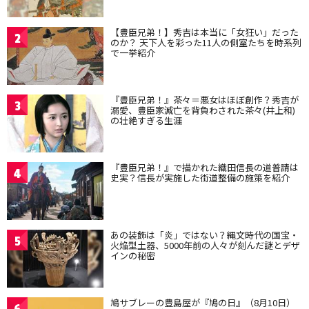
【豊臣兄弟！】秀吉は本当に「女狂い」だった
2
のか？ 天下人を彩った11人の側室たちを時系列
で一挙紹介
『豊臣兄弟！』茶々＝悪女はほぼ創作？秀吉が
3
溺愛、豊臣家滅亡を背負わされた茶々(井上和)
の壮絶すぎる生涯
『豊臣兄弟！』で描かれた織田信長の道普請は
4
史実？信長が実施した街道整備の施策を紹介
あの装飾は「炎」ではない？縄文時代の国宝・
5
火焔型土器、5000年前の人々が刻んだ謎とデザ
インの秘密
鳩サブレーの豊島屋が『鳩の日』（8月10日）
6