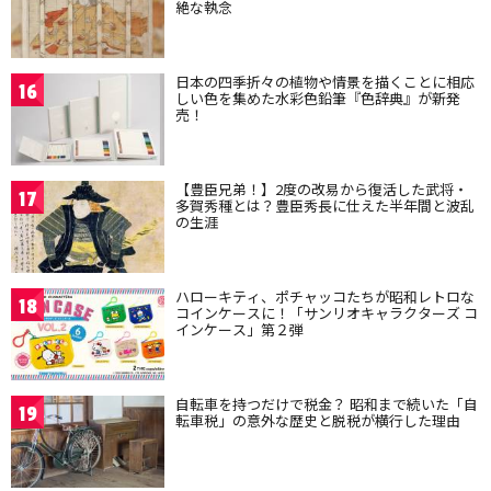
絶な執念
日本の四季折々の植物や情景を描くことに相応
16
しい色を集めた水彩色鉛筆『色辞典』が新発
売！
【豊臣兄弟！】2度の改易から復活した武将・
17
多賀秀種とは？豊臣秀長に仕えた半年間と波乱
の生涯
ハローキティ、ポチャッコたちが昭和レトロな
18
コインケースに！「サンリオキャラクターズ コ
インケース」第２弾
自転車を持つだけで税金？ 昭和まで続いた「自
19
転車税」の意外な歴史と脱税が横行した理由