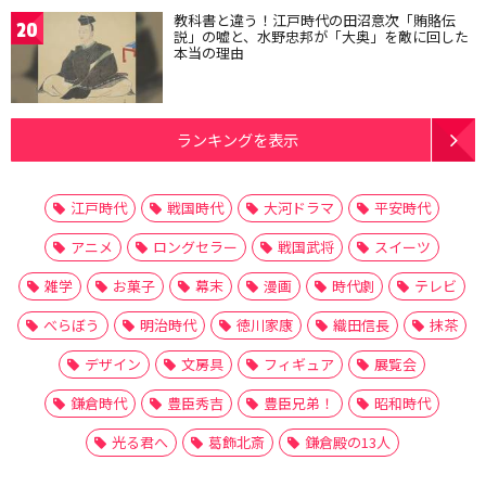
教科書と違う！江戸時代の田沼意次「賄賂伝
20
説」の嘘と、水野忠邦が「大奥」を敵に回した
本当の理由
ランキングを表示
江戸時代
戦国時代
大河ドラマ
平安時代
アニメ
ロングセラー
戦国武将
スイーツ
雑学
お菓子
幕末
漫画
時代劇
テレビ
べらぼう
明治時代
徳川家康
織田信長
抹茶
デザイン
文房具
フィギュア
展覧会
鎌倉時代
豊臣秀吉
豊臣兄弟！
昭和時代
光る君へ
葛飾北斎
鎌倉殿の13人