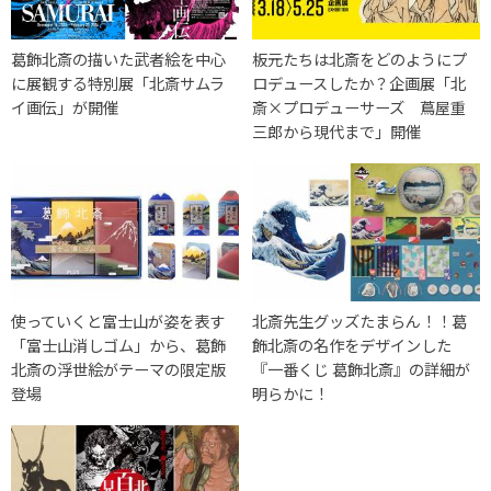
葛飾北斎の描いた武者絵を中心
板元たちは北斎をどのようにプ
に展観する特別展「北斎サムラ
ロデュースしたか？企画展「北
イ画伝」が開催
斎×プロデューサーズ 蔦屋重
三郎から現代まで」開催
使っていくと富士山が姿を表す
北斎先生グッズたまらん！！葛
「富士山消しゴム」から、葛飾
飾北斎の名作をデザインした
北斎の浮世絵がテーマの限定版
『一番くじ 葛飾北斎』の詳細が
登場
明らかに！