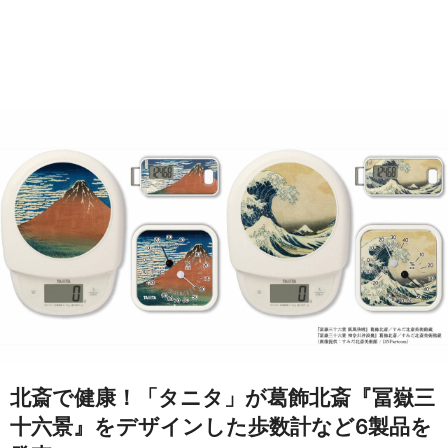
北斎で健康！「タニタ」が葛飾北斎『冨嶽三
十六景』をデザインした歩数計など6製品を