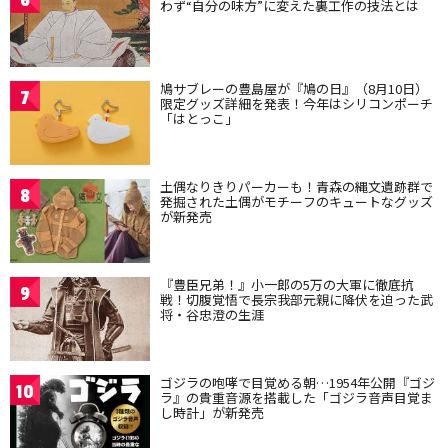
わず“自分の味方”に変えた裏工作の技法とは
鳩サブレーの豊島屋が『鳩の日』（8月10日）
7
限定グッズ詳細を発表！今年はシリコンポーチ
「はとっこ」
土偶なりきりパーカーも！青森の縄文遺跡群で
8
発掘された土偶がモチーフのキュートなグッズ
が新発売
『豊臣兄弟！』小一郎の5万の大軍に徹底抗
9
戦！切腹覚悟で長宗我部元親に降伏を迫った武
将・谷忠澄の生涯
ゴジラの咆哮で目覚める朝…1954年公開『ゴジ
10
ラ』の貴重音源を搭載した「ゴジラ音声目覚ま
し時計」が新発売