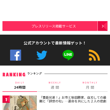
プレスリリース掲載サービス
公式アカウントで最新情報ゲット！
ランキング
RANKING
DAILY
WEEKLY
MONTHLY
24時間
週 間
月 間
『豊臣兄弟！』お市と柴田勝家、自刃しての最
1
期と「辞世の句」…運命を共にした２人の悲劇