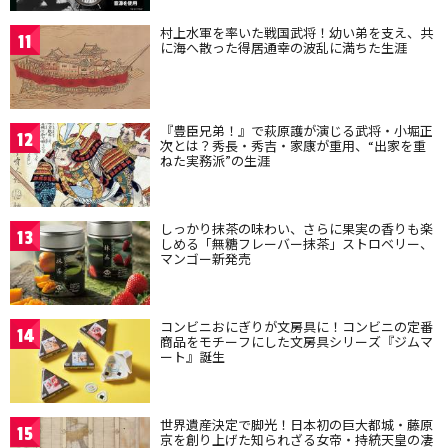
村上水軍を率いた戦国武将！幼い弟を支え、共
11
に海へ散った得居通幸の波乱に満ちた生涯
『豊臣兄弟！』で萩原護が演じる武将・小堀正
12
次とは？秀長・秀吉・家康が重用、“出家を重
ねた実務派”の生涯
しっかり抹茶の味わい、さらに果実の香りも楽
13
しめる「無糖フレーバー抹茶」ストロベリー、
マンゴー新発売
コンビニおにぎりが文房具に！コンビニの定番
14
商品をモチーフにした文房具シリーズ『ジムマ
ート』誕生
世界遺産決定で脚光！日本初の巨大都城・藤原
15
京を創り上げた知られざる女帝・持統天皇の凄