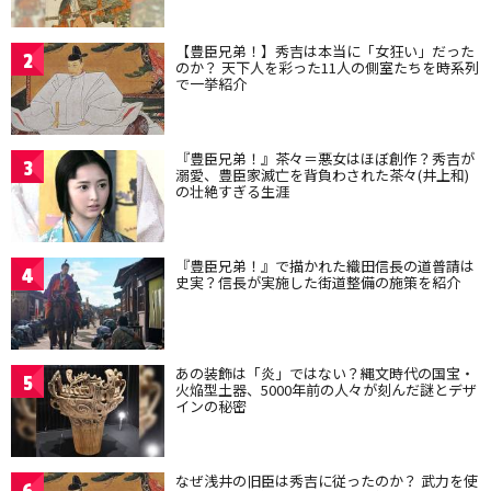
【豊臣兄弟！】秀吉は本当に「女狂い」だった
2
のか？ 天下人を彩った11人の側室たちを時系列
で一挙紹介
『豊臣兄弟！』茶々＝悪女はほぼ創作？秀吉が
3
溺愛、豊臣家滅亡を背負わされた茶々(井上和)
の壮絶すぎる生涯
『豊臣兄弟！』で描かれた織田信長の道普請は
4
史実？信長が実施した街道整備の施策を紹介
あの装飾は「炎」ではない？縄文時代の国宝・
5
火焔型土器、5000年前の人々が刻んだ謎とデザ
インの秘密
なぜ浅井の旧臣は秀吉に従ったのか？ 武力を使
6