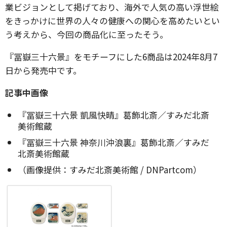
業ビジョンとして掲げており、海外で人気の高い浮世絵
をきっかけに世界の人々の健康への関心を高めたいとい
う考えから、今回の商品化に至ったそう。
『冨嶽三十六景』をモチーフにした6商品は2024年8月7
日から発売中です。
記事中画像
『冨嶽三十六景 凱風快晴』葛飾北斎／すみだ北斎
美術館蔵
『冨嶽三十六景 神奈川沖浪裏』葛飾北斎／すみだ
北斎美術館蔵
（画像提供：すみだ北斎美術館 / DNPartcom）