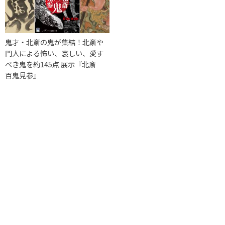
鬼才・北斎の鬼が集結！北斎や
門人による怖い、哀しい、愛す
べき鬼を約145点 展示『北斎
百鬼見参』