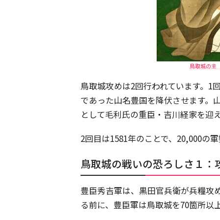
鳥取城の主「
鳥取城攻めは2回行われています。1回
であった山名豊国を降伏させます。
として毛利氏の重臣・吉川経家を迎
2回目は1581年のことで、20,00
鳥取城の戦いの恐ろしさ１：
豊臣秀吉軍は、黒田官兵衛が兵糧攻
る前に、豊臣軍は鳥取城を70箇所以