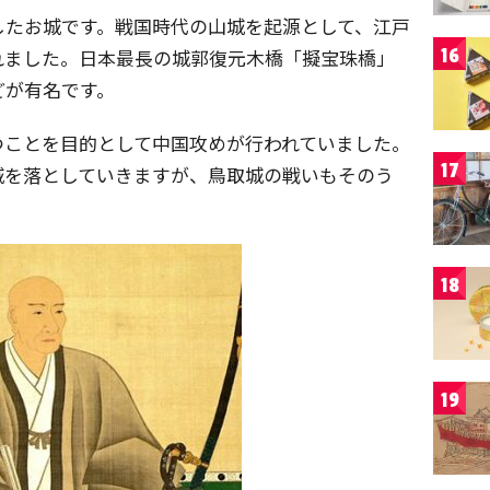
したお城です。戦国時代の山城を起源として、江戸
16
れました。日本最長の城郭復元木橋「擬宝珠橋」
どが有名です。
つことを目的として中国攻めが行われていました。
17
城を落としていきますが、鳥取城の戦いもそのう
18
19