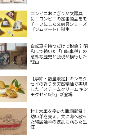
コンビニおにぎりが文房具
に！コンビニの定番商品をモ
チーフにした文房具シリーズ
『ジムマート』誕生
自転車を持つだけで税金？ 昭
和まで続いた「自転車税」の
意外な歴史と脱税が横行した
理由
【季節・数量限定】キンモク
セイの香りを天然精油で再現
した「スチームクリーム キン
モクセイ&茶」新登場
村上水軍を率いた戦国武将！
幼い弟を支え、共に海へ散っ
た得居通幸の波乱に満ちた生
涯