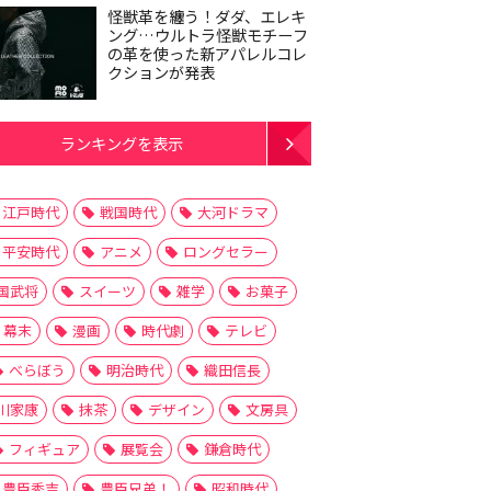
怪獣革を纏う！ダダ、エレキ
ング…ウルトラ怪獣モチーフ
の革を使った新アパレルコレ
クションが発表
ランキングを表示
江戸時代
戦国時代
大河ドラマ
平安時代
アニメ
ロングセラー
国武将
スイーツ
雑学
お菓子
幕末
漫画
時代劇
テレビ
べらぼう
明治時代
織田信長
川家康
抹茶
デザイン
文房具
フィギュア
展覧会
鎌倉時代
豊臣秀吉
豊臣兄弟！
昭和時代