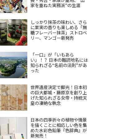
家を重ねた実務派”の生涯
しっかり抹茶の味わい、さら
に果実の香りも楽しめる「無
糖フレーバー抹茶」ストロベ
リー、マンゴー新発売
「一口」が「いもあら
い」！？ 日本の難読地名には
知られざる“名前の法則”があ
った
世界遺産決定で脚光！日本初
の巨大都城・藤原京を創り上
げた知られざる女帝・持統天
皇の凄絶な執念
日本の四季折々の植物や情景
を描くことに相応しい色を集
めた水彩色鉛筆『色辞典』が
新発売！