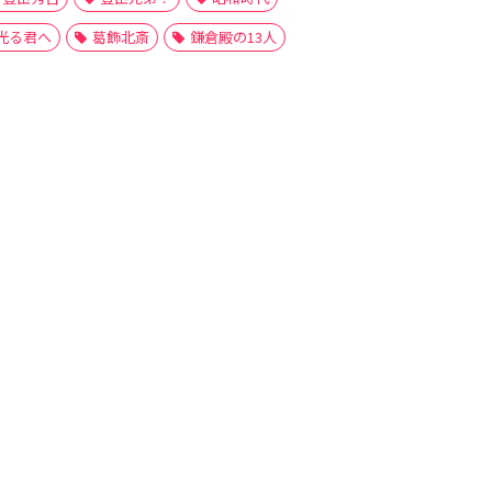
光る君へ
葛飾北斎
鎌倉殿の13人