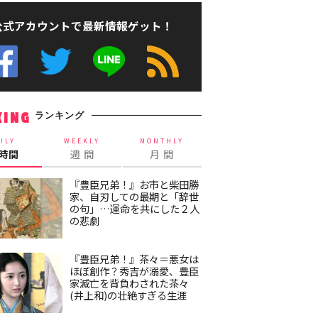
公式アカウントで最新情報ゲット！
ランキング
KING
ILY
WEEKLY
MONTHLY
4時間
週 間
月 間
『豊臣兄弟！』お市と柴田勝
家、自刃しての最期と「辞世
の句」…運命を共にした２人
の悲劇
『豊臣兄弟！』茶々＝悪女は
ほぼ創作？秀吉が溺愛、豊臣
家滅亡を背負わされた茶々
(井上和)の壮絶すぎる生涯