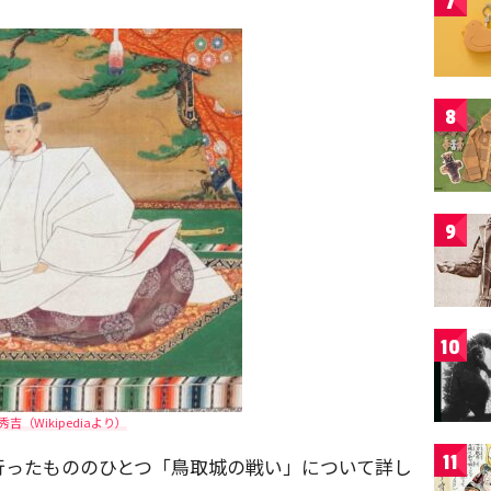
7
8
9
10
秀吉（Wikipediaより）
11
行ったもののひとつ「鳥取城の戦い」について詳し