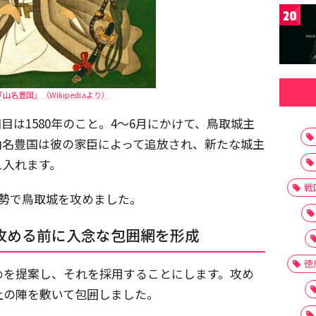
20
山名豊国」（Wikipediaより）
目は1580年のこと。4～6月にかけて、鳥取城主
山名豊国は彼の家臣によって追放され、新たな城主
え入れます。
戦
0の軍勢で鳥取城を攻めました。
攻める前に入念な包囲網を形成
徳
めを提案し、それを採用することにします。攻め
上の陣を敷いて包囲しました。