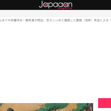
なまでの兵糧攻め！餓死者が続出、恐ろしいほど徹底した豊臣（羽柴）秀吉による