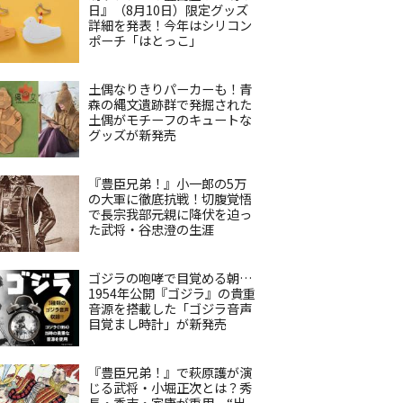
日』（8月10日）限定グッズ
詳細を発表！今年はシリコン
ポーチ「はとっこ」
土偶なりきりパーカーも！青
森の縄文遺跡群で発掘された
土偶がモチーフのキュートな
グッズが新発売
『豊臣兄弟！』小一郎の5万
の大軍に徹底抗戦！切腹覚悟
で長宗我部元親に降伏を迫っ
た武将・谷忠澄の生涯
ゴジラの咆哮で目覚める朝…
1954年公開『ゴジラ』の貴重
音源を搭載した「ゴジラ音声
目覚まし時計」が新発売
『豊臣兄弟！』で萩原護が演
じる武将・小堀正次とは？秀
長・秀吉・家康が重用、“出