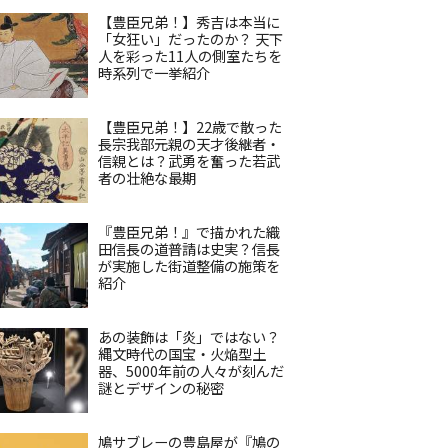
【豊臣兄弟！】秀吉は本当に
「女狂い」だったのか？ 天下
人を彩った11人の側室たちを
時系列で一挙紹介
【豊臣兄弟！】22歳で散った
長宗我部元親の天才後継者・
信親とは？武勇を奮った若武
者の壮絶な最期
『豊臣兄弟！』で描かれた織
田信長の道普請は史実？信長
が実施した街道整備の施策を
紹介
あの装飾は「炎」ではない？
縄文時代の国宝・火焔型土
器、5000年前の人々が刻んだ
謎とデザインの秘密
鳩サブレーの豊島屋が『鳩の