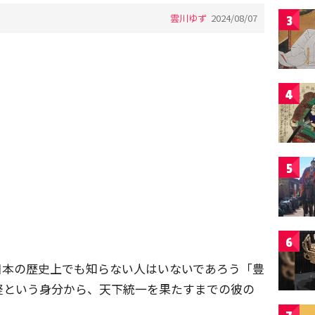
雲川ゆず
2024/08/07
3
4
5
6
日本の歴史上でも知らない人はいないであろう「豊
軽という身分から、天下統一を果たすまでの彼の
。