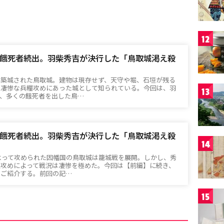
12
餓死者続出。羽柴秀吉が決行した「鳥取城渇え殺
に築城された鳥取城。建物は現存せず、天守や堀、石垣が残る
に凄惨な兵糧攻めにあった城として知られている。今回は、羽
13
れ、多くの餓死者を出した鳥…
餓死者続出。羽柴秀吉が決行した「鳥取城渇え殺
14
によって攻められた因幡国の鳥取城は籠城戦を展開。しかし、秀
糧攻めによって戦況は凄惨を極めた。今回は【前編】に続き、
をご紹介する。前回の記…
15