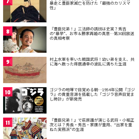
7
暴走と豊臣家滅亡を防げた「最強のカリスマ
性」
『豊臣兄弟！』三法師の誘拐は史実？秀吉
8
の“暴挙”、お市＆勝家再婚の真意…第30回放送
の真相考察
村上水軍を率いた戦国武将！幼い弟を支え、共
9
に海へ散った得居通幸の波乱に満ちた生涯
ゴジラの咆哮で目覚める朝…1954年公開『ゴジ
10
ラ』の貴重音源を搭載した「ゴジラ音声目覚ま
し時計」が新発売
『豊臣兄弟！』で萩原護が演じる武将・小堀正
11
次とは？秀長・秀吉・家康が重用、“出家を重
ねた実務派”の生涯