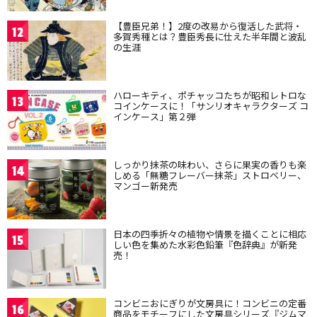
【豊臣兄弟！】2度の改易から復活した武将・
12
多賀秀種とは？豊臣秀長に仕えた半年間と波乱
の生涯
ハローキティ、ポチャッコたちが昭和レトロな
13
コインケースに！「サンリオキャラクターズ コ
インケース」第２弾
しっかり抹茶の味わい、さらに果実の香りも楽
14
しめる「無糖フレーバー抹茶」ストロベリー、
マンゴー新発売
日本の四季折々の植物や情景を描くことに相応
15
しい色を集めた水彩色鉛筆『色辞典』が新発
売！
コンビニおにぎりが文房具に！コンビニの定番
16
商品をモチーフにした文房具シリーズ『ジムマ