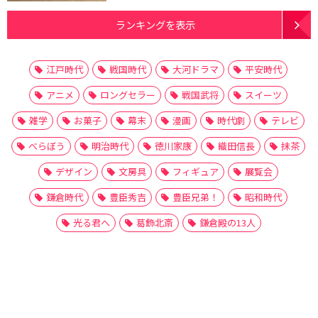
ランキングを表示
江戸時代
戦国時代
大河ドラマ
平安時代
アニメ
ロングセラー
戦国武将
スイーツ
雑学
お菓子
幕末
漫画
時代劇
テレビ
べらぼう
明治時代
徳川家康
織田信長
抹茶
デザイン
文房具
フィギュア
展覧会
鎌倉時代
豊臣秀吉
豊臣兄弟！
昭和時代
光る君へ
葛飾北斎
鎌倉殿の13人