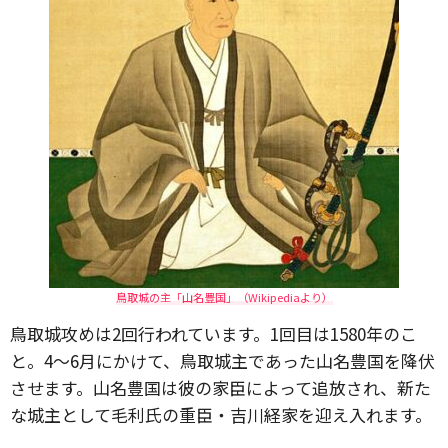
鳥取城の主「山名豊国」（Wikipediaより）
鳥取城攻めは2回行われています。1回目は1580年のこ
と。4～6月にかけて、鳥取城主であった山名豊国を降伏
させます。山名豊国は彼の家臣によって追放され、新た
な城主として毛利氏の重臣・吉川経家を迎え入れます。