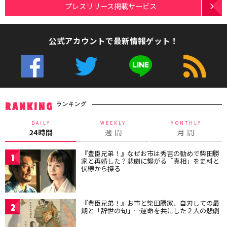
プレスリリース掲載サービス
公式アカウントで最新情報ゲット！
ランキング
RANKING
DAILY
WEEKLY
MONTHLY
24時間
週 間
月 間
『豊臣兄弟！』なぜお市は秀吉の勧めで柴田勝
1
家と再婚した？悲劇に繋がる「真相」を史料と
伏線から探る
『豊臣兄弟！』お市と柴田勝家、自刃しての最
2
期と「辞世の句」…運命を共にした２人の悲劇