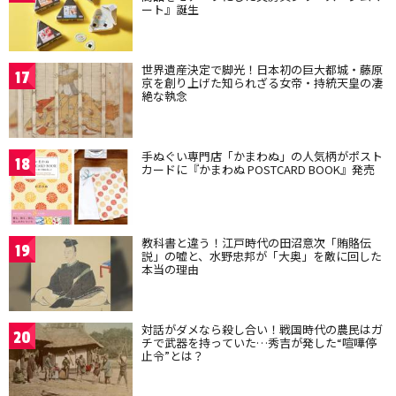
ート』誕生
世界遺産決定で脚光！日本初の巨大都城・藤原
17
京を創り上げた知られざる女帝・持統天皇の凄
絶な執念
手ぬぐい専門店「かまわぬ」の人気柄がポスト
18
カードに『かまわぬ POSTCARD BOOK』発売
教科書と違う！江戸時代の田沼意次「賄賂伝
19
説」の嘘と、水野忠邦が「大奥」を敵に回した
本当の理由
対話がダメなら殺し合い！戦国時代の農民はガ
20
チで武器を持っていた…秀吉が発した“喧嘩停
止令”とは？