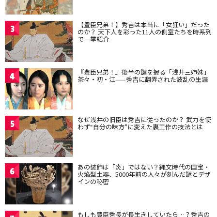
【豊臣兄弟！】秀吉は本当に「女狂い」だった
3
のか？ 天下人を彩った11人の側室たちを時系列
で一挙紹介
『豊臣兄弟！』後半の鍵を握る「浅井三姉妹」
4
茶々・初・江——秀吉に翻弄された波乱の生涯
なぜ浅井の旧臣は秀吉に従ったのか？ 武力を使
5
わず“自分の味方”に変えた裏工作の技法とは
あの装飾は「炎」ではない？縄文時代の国宝・
6
火焔型土器、5000年前の人々が刻んだ謎とデザ
インの秘密
もしも豊臣秀長が長生きしていたら…？秀吉の