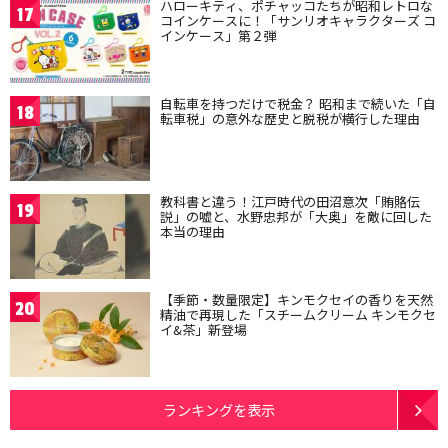
ハローキティ、ポチャッコたちが昭和レトロな
17
コインケースに！「サンリオキャラクターズ コ
インケース」第２弾
自転車を持つだけで税金？ 昭和まで続いた「自
18
転車税」の意外な歴史と脱税が横行した理由
教科書と違う！江戸時代の田沼意次「賄賂伝
19
説」の嘘と、水野忠邦が「大奥」を敵に回した
本当の理由
【季節・数量限定】キンモクセイの香りを天然
20
精油で再現した「スチームクリーム キンモクセ
イ&茶」新登場
ランキングを表示