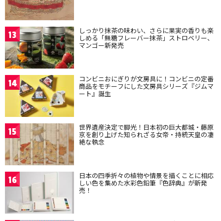
しっかり抹茶の味わい、さらに果実の香りも楽
13
しめる「無糖フレーバー抹茶」ストロベリー、
マンゴー新発売
コンビニおにぎりが文房具に！コンビニの定番
14
商品をモチーフにした文房具シリーズ『ジムマ
ート』誕生
世界遺産決定で脚光！日本初の巨大都城・藤原
15
京を創り上げた知られざる女帝・持統天皇の凄
絶な執念
日本の四季折々の植物や情景を描くことに相応
16
しい色を集めた水彩色鉛筆『色辞典』が新発
売！