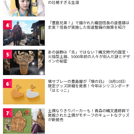
の壮絶すぎる生涯
『豊臣兄弟！』で描かれた織田信長の道普請は
4
史実？信長が実施した街道整備の施策を紹介
あの装飾は「炎」ではない？縄文時代の国宝・
5
火焔型土器、5000年前の人々が刻んだ謎とデザ
インの秘密
鳩サブレーの豊島屋が『鳩の日』（8月10日）
6
限定グッズ詳細を発表！今年はシリコンポーチ
「はとっこ」
土偶なりきりパーカーも！青森の縄文遺跡群で
7
発掘された土偶がモチーフのキュートなグッズ
が新発売