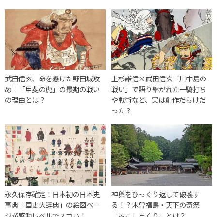
武田信玄、命を懸けた野田城攻
上杉謙信×武田信玄「川中島の
め！「甲斐の虎」の最期の戦い
戦い」で語り継がれた一騎打ち
の理由とは？
や戦術など、実は創作だらけだ
った？
永久保存確定！日本初の日本史
神輿をひっくり返して破壊す
事典「国史大辞典」の絵図ペー
る！？木曽福島・天下の奇祭
ジが感動レベルでスゴい！
「みこしまくり」とは？