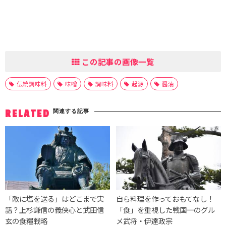
この記事の画像一覧
伝統調味料
味噌
調味料
起源
醤油
関連する記事
RELATED
「敵に塩を送る」はどこまで実
自ら料理を作っておもてなし！
話？上杉謙信の義侠心と武田信
「食」を重視した戦国一のグル
玄の食糧戦略
メ武将・伊達政宗