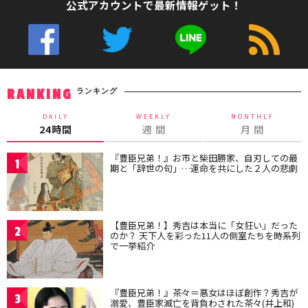
公式アカウントで最新情報ゲット！
ランキング
RANKING
DAILY
WEEKLY
MONTHLY
24時間
週 間
月 間
『豊臣兄弟！』お市と柴田勝家、自刃しての最
1
期と「辞世の句」…運命を共にした２人の悲劇
【豊臣兄弟！】秀吉は本当に「女狂い」だった
2
のか？ 天下人を彩った11人の側室たちを時系列
で一挙紹介
『豊臣兄弟！』茶々＝悪女はほぼ創作？秀吉が
3
溺愛、豊臣家滅亡を背負わされた茶々(井上和)