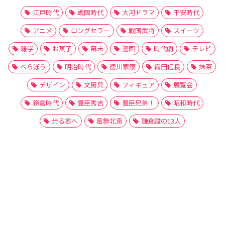
江戸時代
戦国時代
大河ドラマ
平安時代
アニメ
ロングセラー
戦国武将
スイーツ
雑学
お菓子
幕末
漫画
時代劇
テレビ
べらぼう
明治時代
徳川家康
織田信長
抹茶
デザイン
文房具
フィギュア
展覧会
鎌倉時代
豊臣秀吉
豊臣兄弟！
昭和時代
光る君へ
葛飾北斎
鎌倉殿の13人