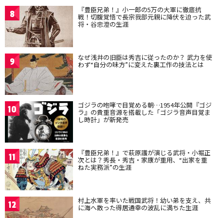
『豊臣兄弟！』小一郎の5万の大軍に徹底抗
8
戦！切腹覚悟で長宗我部元親に降伏を迫った武
将・谷忠澄の生涯
なぜ浅井の旧臣は秀吉に従ったのか？ 武力を使
9
わず“自分の味方”に変えた裏工作の技法とは
ゴジラの咆哮で目覚める朝…1954年公開『ゴジ
10
ラ』の貴重音源を搭載した「ゴジラ音声目覚ま
し時計」が新発売
『豊臣兄弟！』で萩原護が演じる武将・小堀正
11
次とは？秀長・秀吉・家康が重用、“出家を重
ねた実務派”の生涯
村上水軍を率いた戦国武将！幼い弟を支え、共
12
に海へ散った得居通幸の波乱に満ちた生涯