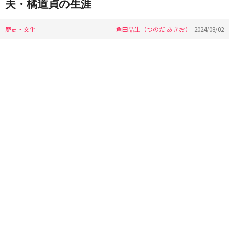
夫・橘道貞の生涯
歴史・文化
角田晶生（つのだ あきお）
2024/08/02