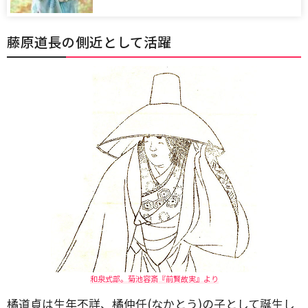
藤原道長の側近として活躍
和泉式部。菊池容斎『前賢故実』より
橘道貞は生年不詳、橘仲任(なかとう)の子として誕生し