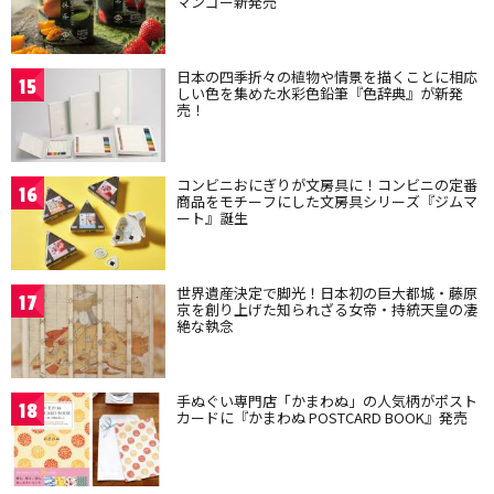
マンゴー新発売
日本の四季折々の植物や情景を描くことに相応
15
しい色を集めた水彩色鉛筆『色辞典』が新発
売！
コンビニおにぎりが文房具に！コンビニの定番
16
商品をモチーフにした文房具シリーズ『ジムマ
ート』誕生
世界遺産決定で脚光！日本初の巨大都城・藤原
17
京を創り上げた知られざる女帝・持統天皇の凄
絶な執念
手ぬぐい専門店「かまわぬ」の人気柄がポスト
18
カードに『かまわぬ POSTCARD BOOK』発売