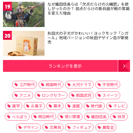
なぜ織田信長らは「欠点だらけの火縄銃」を欲
19
しがったのか？ 弱点だらけの新兵器が戦の常識
を変えた理由
秋田犬の子犬がかわいい！ヨックモック「シガ
20
ール」地域バージョンの秋田デザイン缶が新発
売
ランキングを表示
江戸時代
戦国時代
大河ドラマ
平安時代
アニメ
ロングセラー
戦国武将
スイーツ
雑学
お菓子
幕末
漫画
時代劇
テレビ
べらぼう
明治時代
徳川家康
織田信長
抹茶
デザイン
文房具
フィギュア
展覧会