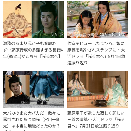
激務のあまり我が子も看取れ
作家デビューしたまひろ、娘に
ず…藤原行成の多難すぎる長徳4
原稿を燃やされスランプに…大
年(998年)がこちら【光る君へ】
河ドラマ「光る君へ」8月4日放
送振り返り
大バカのまた大バカだ！散々に
藤原定子が遺した寂しく悲しい
罵倒された藤原顕光（宮川一朗
三首の遺詠…大河ドラマ「光る
太）は本当に無能だったのか？
君へ」7月21日放送振り返り