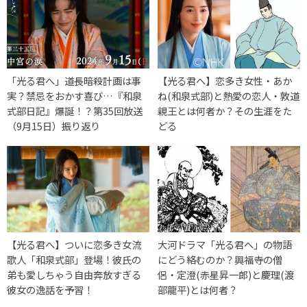
「光る君へ」道長暗殺計画は事
【光る君へ】恋多き女性・あか
実？禁忌をおかす喜び…『和泉
ね(和泉式部)と熱愛の恋人・敦道
式部日記』爆誕！？第35回放送
親王とは何者か？その生涯をた
（9月15日）振り返り
どる
【光る君へ】ついに恋多き女流
大河ドラマ「光る君へ」の物語
歌人「和泉式部」登場！彼氏の
にどう絡むのか？興福寺の僧
弟も愛しちゃう自由奔放すぎる
侶・定澄(赤星昇一郎)と慶理(渡
彼女の逸話を予習！
部龍平)とは何者？