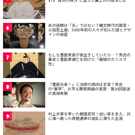
わず“自分の味方”に変えた裏工作の技法とは
あの装飾は「炎」ではない？縄文時代の国宝・
6
火焔型土器、5000年前の人々が刻んだ謎とデザ
インの秘密
もしも豊臣秀長が長生きしていたら…？秀吉の
7
暴走と豊臣家滅亡を防げた「最強のカリスマ
性」
『豊臣兄弟！』三法師の誘拐は史実？秀吉
8
の“暴挙”、お市＆勝家再婚の真意…第30回放送
の真相考察
村上水軍を率いた戦国武将！幼い弟を支え、共
9
に海へ散った得居通幸の波乱に満ちた生涯