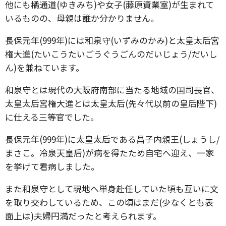
他にも橘通道(ゆきみち)や女子(藤原資業室)が生まれて
いるものの、母親は誰か分かりません。
長保元年(999年)には和泉守(いずみのかみ)と太皇太后宮
権大進(たいこうたいごうぐうごんのだいじょう/だいし
ん)を兼ねています。
和泉守とは現代の大阪府南部に当たる地域の国司長官、
太皇太后宮権大進とは太皇太后(先々代以前の皇后陛下)
に仕える三等官でした。
長保元年(999年)に太皇太后である昌子内親王(しょうし/
まさこ。冷泉天皇后)が病を得たため自宅へ迎え、一家
を挙げて看病しました。
また和泉守として現地へ単身赴任していた頃も互いに文
を取り交わしているため、この頃はまだ(少なくとも表
面上は)夫婦円満だったと考えられます。