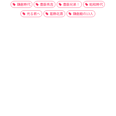
鎌倉時代
豊臣秀吉
豊臣兄弟！
昭和時代
光る君へ
葛飾北斎
鎌倉殿の13人