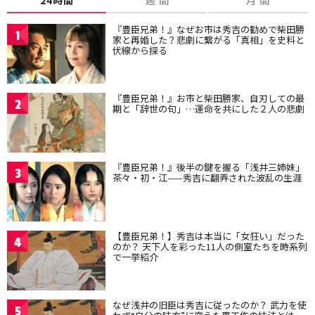
『豊臣兄弟！』なぜお市は秀吉の勧めで柴田勝
1
家と再婚した？悲劇に繋がる「真相」を史料と
伏線から探る
『豊臣兄弟！』お市と柴田勝家、自刃しての最
2
期と「辞世の句」…運命を共にした２人の悲劇
『豊臣兄弟！』後半の鍵を握る「浅井三姉妹」
3
茶々・初・江——秀吉に翻弄された波乱の生涯
【豊臣兄弟！】秀吉は本当に「女狂い」だった
4
のか？ 天下人を彩った11人の側室たちを時系列
で一挙紹介
なぜ浅井の旧臣は秀吉に従ったのか？ 武力を使
5