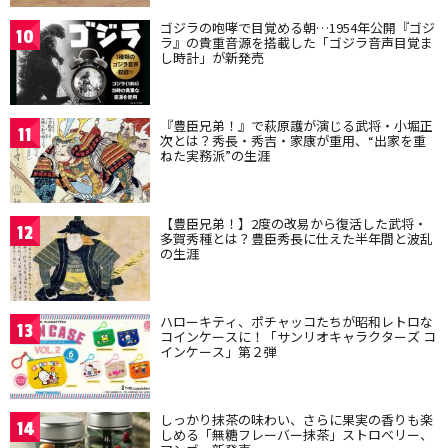
ゴジラの咆哮で目覚める朝…1954年公開『ゴジ
10
ラ』の貴重音源を搭載した「ゴジラ音声目覚ま
し時計」が新発売
『豊臣兄弟！』で萩原護が演じる武将・小堀正
11
次とは？秀長・秀吉・家康が重用、“出家を重
ねた実務派”の生涯
【豊臣兄弟！】2度の改易から復活した武将・
12
多賀秀種とは？豊臣秀長に仕えた半年間と波乱
の生涯
ハローキティ、ポチャッコたちが昭和レトロな
13
コインケースに！「サンリオキャラクターズ コ
インケース」第２弾
しっかり抹茶の味わい、さらに果実の香りも楽
14
しめる「無糖フレーバー抹茶」ストロベリー、