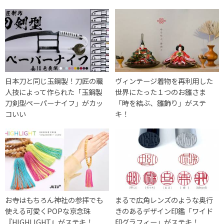
日本刀と同じ玉鋼製！刀匠の職
ヴィンテージ着物を再利用した
人技によって作られた「玉鋼製
世界にたった１つのお雛さま
刀剣型ペーパーナイフ」がカッ
「時を結ぶ、雛飾り」がステ
コいい
キ！
お寺はもちろん神社の参拝でも
まるで広角レンズのような奥行
使える可愛くPOPな京念珠
きのあるデザイン印鑑「ワイド
『HIGHLIGHT』がステキ！
印グラフィー」がステキ！