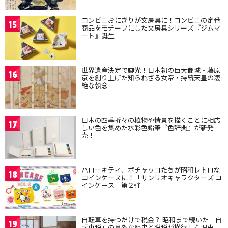
コンビニおにぎりが文房具に！コンビニの定番
15
商品をモチーフにした文房具シリーズ『ジムマ
ート』誕生
世界遺産決定で脚光！日本初の巨大都城・藤原
16
京を創り上げた知られざる女帝・持統天皇の凄
絶な執念
日本の四季折々の植物や情景を描くことに相応
17
しい色を集めた水彩色鉛筆『色辞典』が新発
売！
ハローキティ、ポチャッコたちが昭和レトロな
18
コインケースに！「サンリオキャラクターズ コ
インケース」第２弾
自転車を持つだけで税金？ 昭和まで続いた「自
19
転車税」の意外な歴史と脱税が横行した理由