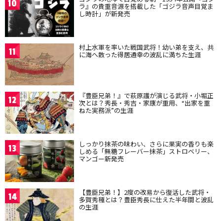
10
ラ』の貴重音源を搭載した「ゴジラ音声目覚ま
し時計」が新発売
村上水軍を率いた戦国武将！幼い弟を支え、共
11
に海へ散った得居通幸の波乱に満ちた生涯
『豊臣兄弟！』で萩原護が演じる武将・小堀正
12
次とは？秀長・秀吉・家康が重用、“出家を重
ねた実務派”の生涯
しっかり抹茶の味わい、さらに果実の香りも楽
13
しめる「無糖フレーバー抹茶」ストロベリー、
マンゴー新発売
【豊臣兄弟！】2度の改易から復活した武将・
14
多賀秀種とは？豊臣秀長に仕えた半年間と波乱
の生涯