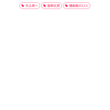
光る君へ
葛飾北斎
鎌倉殿の13人