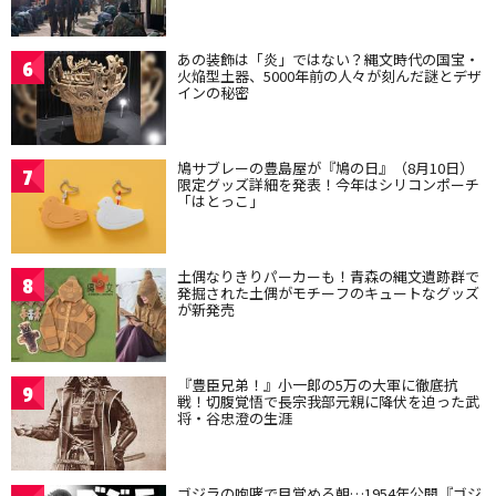
あの装飾は「炎」ではない？縄文時代の国宝・
6
火焔型土器、5000年前の人々が刻んだ謎とデザ
インの秘密
鳩サブレーの豊島屋が『鳩の日』（8月10日）
7
限定グッズ詳細を発表！今年はシリコンポーチ
「はとっこ」
土偶なりきりパーカーも！青森の縄文遺跡群で
8
発掘された土偶がモチーフのキュートなグッズ
が新発売
『豊臣兄弟！』小一郎の5万の大軍に徹底抗
9
戦！切腹覚悟で長宗我部元親に降伏を迫った武
将・谷忠澄の生涯
ゴジラの咆哮で目覚める朝…1954年公開『ゴジ