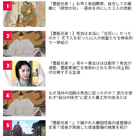
『豊臣兄弟！』お市と柴田勝家、自刃しての最
1
期と「辞世の句」…運命を共にした２人の悲劇
【豊臣兄弟！】秀吉は本当に「女狂い」だった
2
のか？ 天下人を彩った11人の側室たちを時系列
で一挙紹介
『豊臣兄弟！』茶々＝悪女はほぼ創作？秀吉が
3
溺愛、豊臣家滅亡を背負わされた茶々(井上和)
の壮絶すぎる生涯
なぜ浅井の旧臣は秀吉に従ったのか？ 武力を使
4
わず“自分の味方”に変えた裏工作の技法とは
『豊臣兄弟！』で描かれた織田信長の道普請は
5
史実？信長が実施した街道整備の施策を紹介