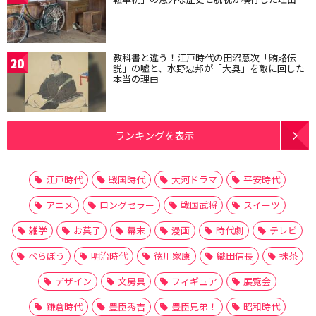
教科書と違う！江戸時代の田沼意次「賄賂伝
20
説」の嘘と、水野忠邦が「大奥」を敵に回した
本当の理由
ランキングを表示
江戸時代
戦国時代
大河ドラマ
平安時代
アニメ
ロングセラー
戦国武将
スイーツ
雑学
お菓子
幕末
漫画
時代劇
テレビ
べらぼう
明治時代
徳川家康
織田信長
抹茶
デザイン
文房具
フィギュア
展覧会
鎌倉時代
豊臣秀吉
豊臣兄弟！
昭和時代