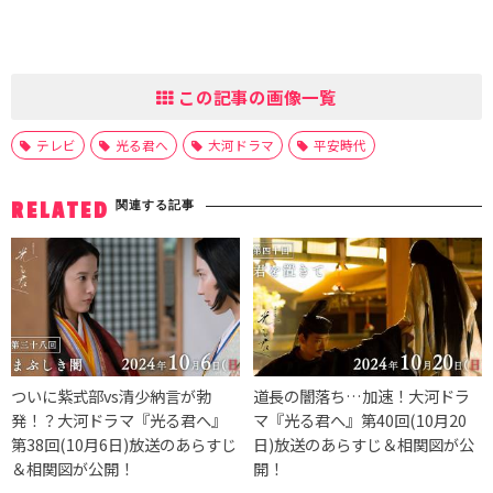
この記事の画像一覧
テレビ
光る君へ
大河ドラマ
平安時代
関連する記事
RELATED
ついに紫式部vs清少納言が勃
道長の闇落ち…加速！大河ドラ
発！？大河ドラマ『光る君へ』
マ『光る君へ』第40回(10月20
第38回(10月6日)放送のあらすじ
日)放送のあらすじ＆相関図が公
＆相関図が公開！
開！