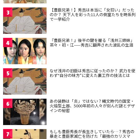
【豊臣兄弟！】秀吉は本当に「女狂い」だった
3
のか？ 天下人を彩った11人の側室たちを時系列
で一挙紹介
『豊臣兄弟！』後半の鍵を握る「浅井三姉妹」
4
茶々・初・江——秀吉に翻弄された波乱の生涯
なぜ浅井の旧臣は秀吉に従ったのか？ 武力を使
5
わず“自分の味方”に変えた裏工作の技法とは
あの装飾は「炎」ではない？縄文時代の国宝・
6
火焔型土器、5000年前の人々が刻んだ謎とデザ
インの秘密
もしも豊臣秀長が長生きしていたら…？秀吉の
7
暴走と豊臣家滅亡を防げた「最強のカリスマ