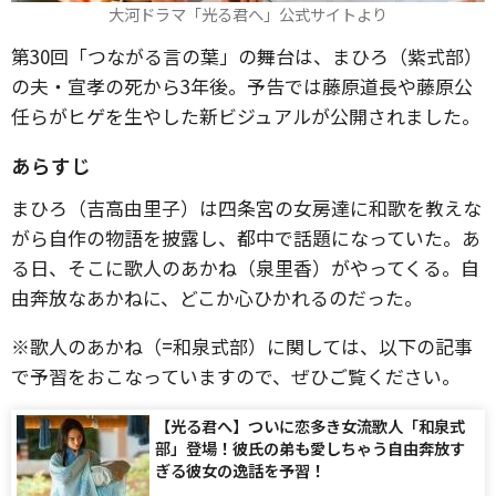
大河ドラマ「光る君へ」公式サイトより
第30回「つながる言の葉」の舞台は、まひろ（紫式部）
の夫・宣孝の死から3年後。予告では藤原道長や藤原公
任らがヒゲを生やした新ビジュアルが公開されました。
あらすじ
まひろ（吉高由里子）は四条宮の女房達に和歌を教えな
がら自作の物語を披露し、都中で話題になっていた。あ
る日、そこに歌人のあかね（泉里香）がやってくる。自
由奔放なあかねに、どこか心ひかれるのだった。
※歌人のあかね（=和泉式部）に関しては、以下の記事
で予習をおこなっていますので、ぜひご覧ください。
【光る君へ】ついに恋多き女流歌人「和泉式
部」登場！彼氏の弟も愛しちゃう自由奔放す
ぎる彼女の逸話を予習！