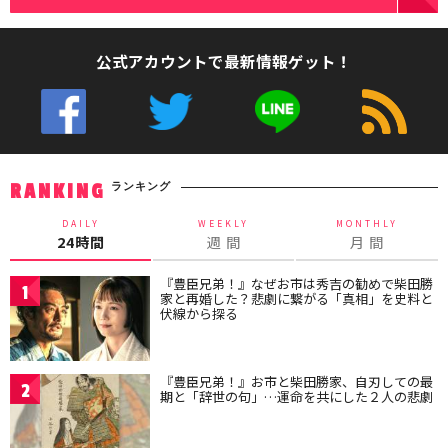
公式アカウントで最新情報ゲット！
ランキング
RANKING
DAILY
WEEKLY
MONTHLY
24時間
週 間
月 間
『豊臣兄弟！』なぜお市は秀吉の勧めで柴田勝
1
家と再婚した？悲劇に繋がる「真相」を史料と
伏線から探る
『豊臣兄弟！』お市と柴田勝家、自刃しての最
2
期と「辞世の句」…運命を共にした２人の悲劇