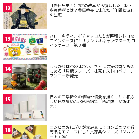
【豊臣兄弟！】2度の改易から復活した武将・
12
多賀秀種とは？豊臣秀長に仕えた半年間と波乱
の生涯
ハローキティ、ポチャッコたちが昭和レトロな
13
コインケースに！「サンリオキャラクターズ コ
インケース」第２弾
しっかり抹茶の味わい、さらに果実の香りも楽
14
しめる「無糖フレーバー抹茶」ストロベリー、
マンゴー新発売
日本の四季折々の植物や情景を描くことに相応
15
しい色を集めた水彩色鉛筆『色辞典』が新発
売！
コンビニおにぎりが文房具に！コンビニの定番
16
商品をモチーフにした文房具シリーズ『ジムマ
ート』誕生