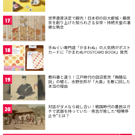
世界遺産決定で脚光！日本初の巨大都城・藤原
17
京を創り上げた知られざる女帝・持統天皇の凄
絶な執念
手ぬぐい専門店「かまわぬ」の人気柄がポスト
18
カードに『かまわぬ POSTCARD BOOK』発売
教科書と違う！江戸時代の田沼意次「賄賂伝
19
説」の嘘と、水野忠邦が「大奥」を敵に回した
本当の理由
対話がダメなら殺し合い！戦国時代の農民はガ
20
チで武器を持っていた…秀吉が発した“喧嘩停
止令”とは？