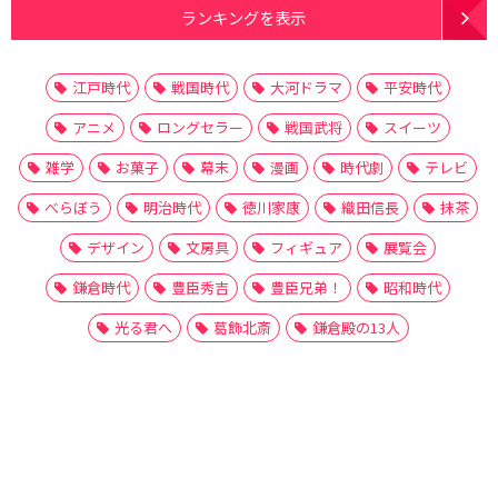
ランキングを表示
江戸時代
戦国時代
大河ドラマ
平安時代
アニメ
ロングセラー
戦国武将
スイーツ
雑学
お菓子
幕末
漫画
時代劇
テレビ
べらぼう
明治時代
徳川家康
織田信長
抹茶
デザイン
文房具
フィギュア
展覧会
鎌倉時代
豊臣秀吉
豊臣兄弟！
昭和時代
光る君へ
葛飾北斎
鎌倉殿の13人