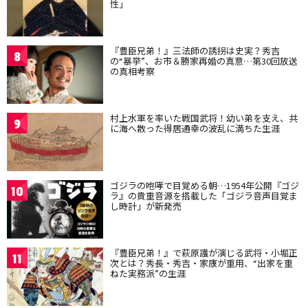
性」
『豊臣兄弟！』三法師の誘拐は史実？秀吉
8
の“暴挙”、お市＆勝家再婚の真意…第30回放送
の真相考察
村上水軍を率いた戦国武将！幼い弟を支え、共
9
に海へ散った得居通幸の波乱に満ちた生涯
ゴジラの咆哮で目覚める朝…1954年公開『ゴジ
10
ラ』の貴重音源を搭載した「ゴジラ音声目覚ま
し時計」が新発売
『豊臣兄弟！』で萩原護が演じる武将・小堀正
11
次とは？秀長・秀吉・家康が重用、“出家を重
ねた実務派”の生涯