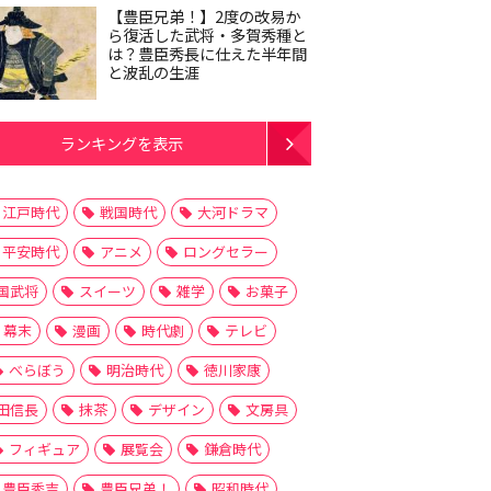
【豊臣兄弟！】2度の改易か
ら復活した武将・多賀秀種と
は？豊臣秀長に仕えた半年間
と波乱の生涯
ランキングを表示
江戸時代
戦国時代
大河ドラマ
平安時代
アニメ
ロングセラー
国武将
スイーツ
雑学
お菓子
幕末
漫画
時代劇
テレビ
べらぼう
明治時代
徳川家康
田信長
抹茶
デザイン
文房具
フィギュア
展覧会
鎌倉時代
豊臣秀吉
豊臣兄弟！
昭和時代