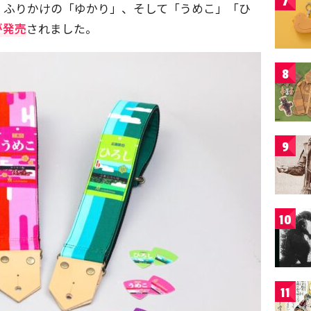
7
！ふりかけの「ゆかり」、そして「うめこ」「ひ
が発売
されました。
8
9
10
11