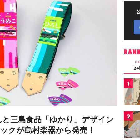
RAN
DA
2
1
2
んと三島食品「ゆかり」デザイン
ックが島村楽器から発売！