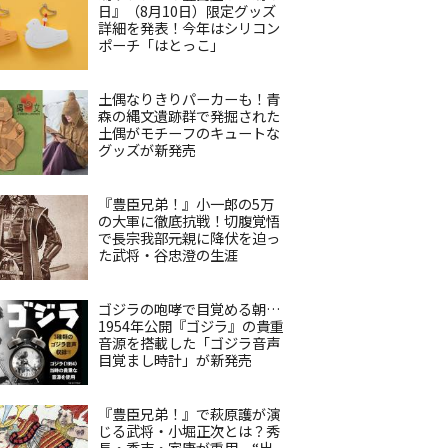
日』（8月10日）限定グッズ
詳細を発表！今年はシリコン
ポーチ「はとっこ」
土偶なりきりパーカーも！青
森の縄文遺跡群で発掘された
土偶がモチーフのキュートな
グッズが新発売
『豊臣兄弟！』小一郎の5万
の大軍に徹底抗戦！切腹覚悟
で長宗我部元親に降伏を迫っ
た武将・谷忠澄の生涯
ゴジラの咆哮で目覚める朝…
1954年公開『ゴジラ』の貴重
音源を搭載した「ゴジラ音声
目覚まし時計」が新発売
『豊臣兄弟！』で萩原護が演
じる武将・小堀正次とは？秀
長・秀吉・家康が重用、“出