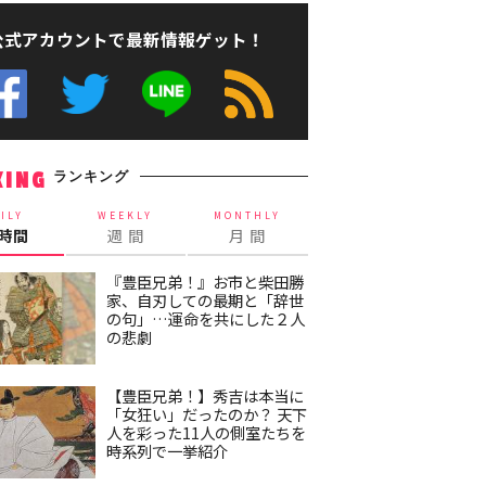
公式アカウントで最新情報ゲット！
ランキング
KING
ILY
WEEKLY
MONTHLY
4時間
週 間
月 間
『豊臣兄弟！』お市と柴田勝
家、自刃しての最期と「辞世
の句」…運命を共にした２人
の悲劇
【豊臣兄弟！】秀吉は本当に
「女狂い」だったのか？ 天下
人を彩った11人の側室たちを
時系列で一挙紹介