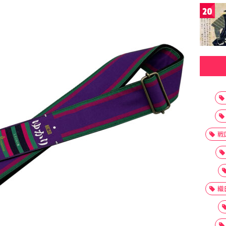
20
戦
織