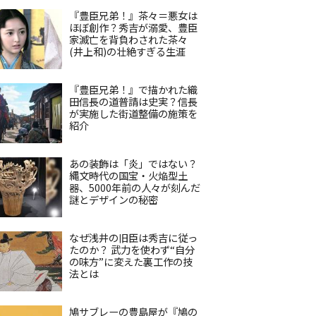
『豊臣兄弟！』茶々＝悪女は
ほぼ創作？秀吉が溺愛、豊臣
家滅亡を背負わされた茶々
(井上和)の壮絶すぎる生涯
『豊臣兄弟！』で描かれた織
田信長の道普請は史実？信長
が実施した街道整備の施策を
紹介
あの装飾は「炎」ではない？
縄文時代の国宝・火焔型土
器、5000年前の人々が刻んだ
謎とデザインの秘密
なぜ浅井の旧臣は秀吉に従っ
たのか？ 武力を使わず“自分
の味方”に変えた裏工作の技
法とは
鳩サブレーの豊島屋が『鳩の