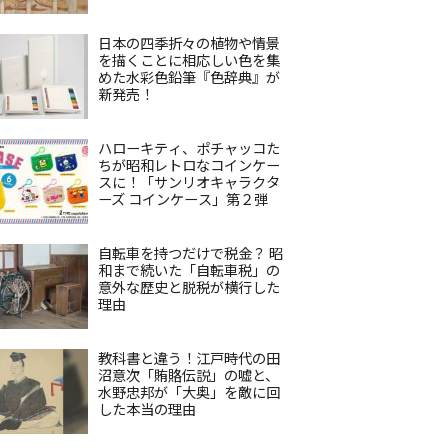
日本の四季折々の植物や情景
を描くことに相応しい色を集
めた水彩色鉛筆『色辞典』が
新発売！
ハローキティ、ポチャッコた
ちが昭和レトロなコインケー
スに！「サンリオキャラクタ
ーズ コインケース」第２弾
自転車を持つだけで税金？ 昭
和まで続いた「自転車税」の
意外な歴史と脱税が横行した
理由
教科書と違う！江戸時代の田
沼意次「賄賂伝説」の嘘と、
水野忠邦が「大奥」を敵に回
した本当の理由