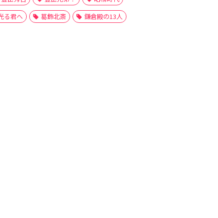
光る君へ
葛飾北斎
鎌倉殿の13人