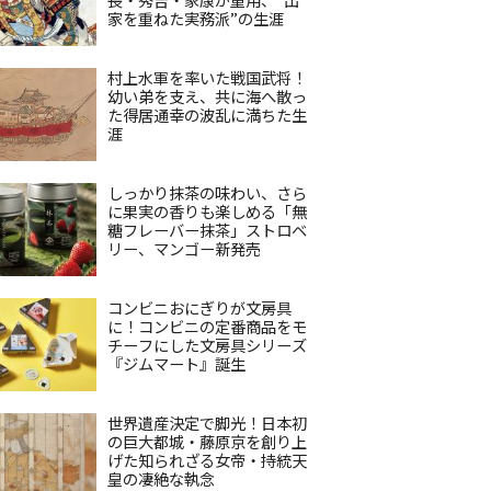
家を重ねた実務派”の生涯
村上水軍を率いた戦国武将！
幼い弟を支え、共に海へ散っ
た得居通幸の波乱に満ちた生
涯
しっかり抹茶の味わい、さら
に果実の香りも楽しめる「無
糖フレーバー抹茶」ストロベ
リー、マンゴー新発売
コンビニおにぎりが文房具
に！コンビニの定番商品をモ
チーフにした文房具シリーズ
『ジムマート』誕生
世界遺産決定で脚光！日本初
の巨大都城・藤原京を創り上
げた知られざる女帝・持統天
皇の凄絶な執念