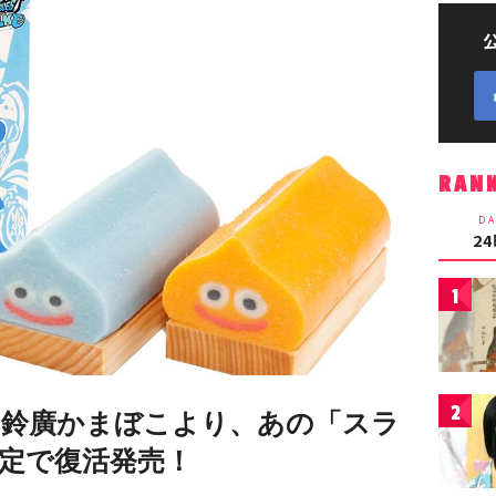
RAN
DA
2
1
2
鈴廣かまぼこより、あの「スラ
定で復活発売！