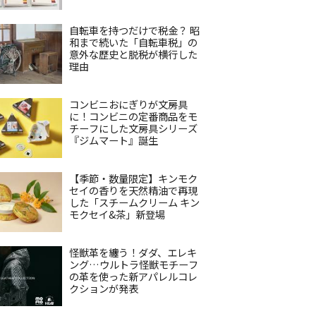
自転車を持つだけで税金？ 昭
和まで続いた「自転車税」の
意外な歴史と脱税が横行した
理由
コンビニおにぎりが文房具
に！コンビニの定番商品をモ
チーフにした文房具シリーズ
『ジムマート』誕生
【季節・数量限定】キンモク
セイの香りを天然精油で再現
した「スチームクリーム キン
モクセイ&茶」新登場
怪獣革を纏う！ダダ、エレキ
ング…ウルトラ怪獣モチーフ
の革を使った新アパレルコレ
クションが発表