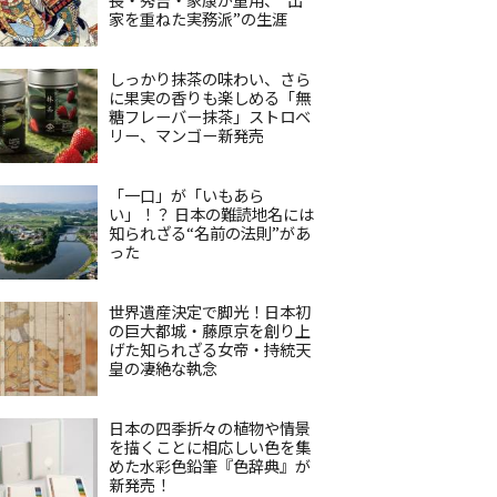
家を重ねた実務派”の生涯
しっかり抹茶の味わい、さら
に果実の香りも楽しめる「無
糖フレーバー抹茶」ストロベ
リー、マンゴー新発売
「一口」が「いもあら
い」！？ 日本の難読地名には
知られざる“名前の法則”があ
った
世界遺産決定で脚光！日本初
の巨大都城・藤原京を創り上
げた知られざる女帝・持統天
皇の凄絶な執念
日本の四季折々の植物や情景
を描くことに相応しい色を集
めた水彩色鉛筆『色辞典』が
新発売！