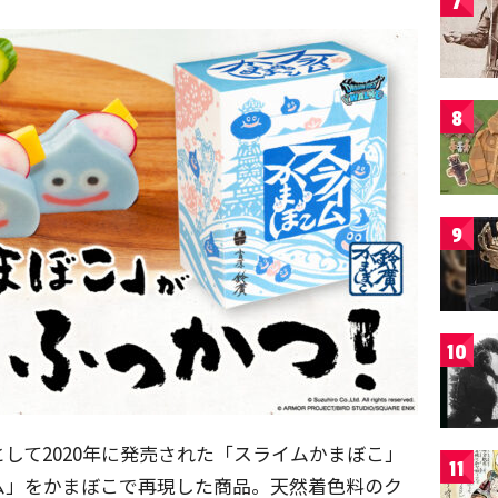
7
8
9
10
して2020年に発売された「スライムかまぼこ」
11
ム」をかまぼこで再現した商品。天然着色料のク