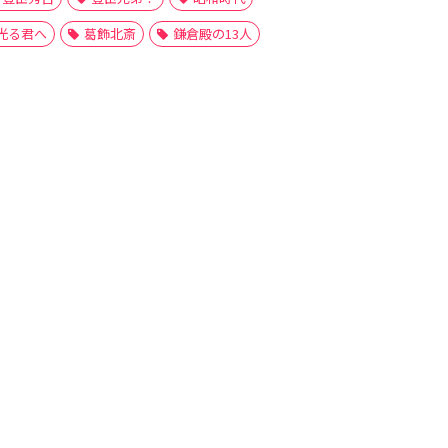
光る君へ
葛飾北斎
鎌倉殿の13人