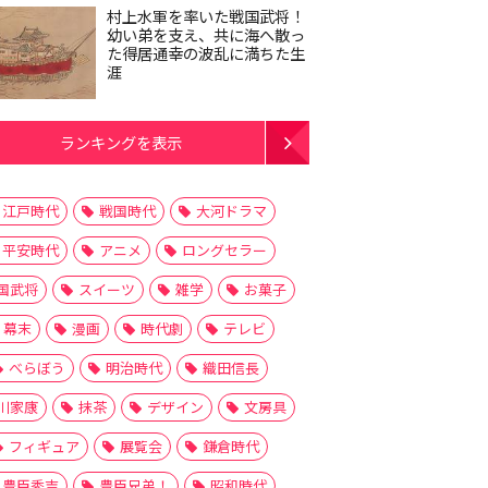
村上水軍を率いた戦国武将！
幼い弟を支え、共に海へ散っ
た得居通幸の波乱に満ちた生
涯
ランキングを表示
江戸時代
戦国時代
大河ドラマ
平安時代
アニメ
ロングセラー
国武将
スイーツ
雑学
お菓子
幕末
漫画
時代劇
テレビ
べらぼう
明治時代
織田信長
川家康
抹茶
デザイン
文房具
フィギュア
展覧会
鎌倉時代
豊臣秀吉
豊臣兄弟！
昭和時代