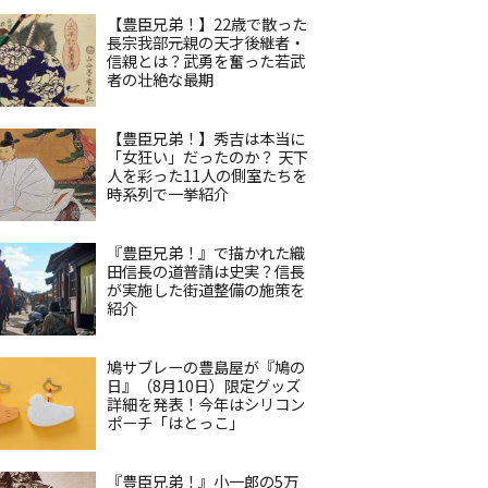
【豊臣兄弟！】22歳で散った
長宗我部元親の天才後継者・
信親とは？武勇を奮った若武
者の壮絶な最期
【豊臣兄弟！】秀吉は本当に
「女狂い」だったのか？ 天下
人を彩った11人の側室たちを
時系列で一挙紹介
『豊臣兄弟！』で描かれた織
田信長の道普請は史実？信長
が実施した街道整備の施策を
紹介
鳩サブレーの豊島屋が『鳩の
日』（8月10日）限定グッズ
詳細を発表！今年はシリコン
ポーチ「はとっこ」
『豊臣兄弟！』小一郎の5万