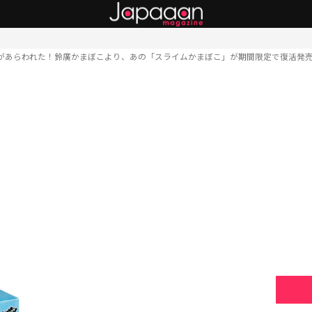
があらわれた！鈴廣かまぼこより、あの「スライムかまぼこ」が期間限定で復活発