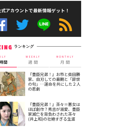
公式アカウントで最新情報ゲット！
ランキング
KING
ILY
WEEKLY
MONTHLY
4時間
週 間
月 間
『豊臣兄弟！』お市と柴田勝
家、自刃しての最期と「辞世
の句」…運命を共にした２人
の悲劇
『豊臣兄弟！』茶々＝悪女は
ほぼ創作？秀吉が溺愛、豊臣
家滅亡を背負わされた茶々
(井上和)の壮絶すぎる生涯