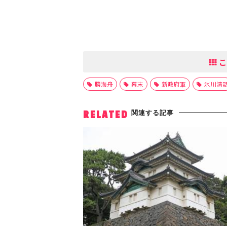
こ
勝海舟
幕末
新政府軍
氷川清
関連する記事
RELATED