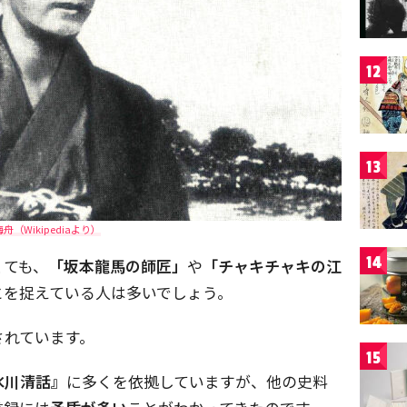
12
13
舟（Wikipediaより）
14
くても、
「坂本龍馬の師匠」
や
「チャキチャキの江
とを捉えている人は多いでしょう。
されています。
15
氷川清話』
に多くを依拠していますが、他の史料