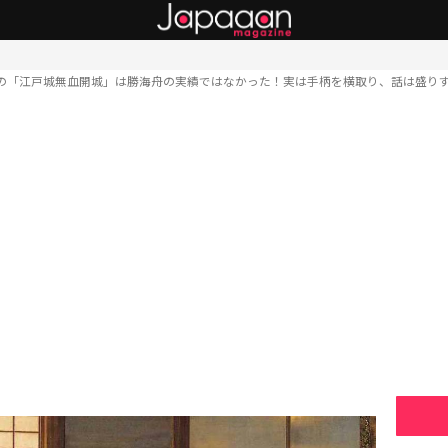
の「江戸城無血開城」は勝海舟の実績ではなかった！実は手柄を横取り、話は盛り