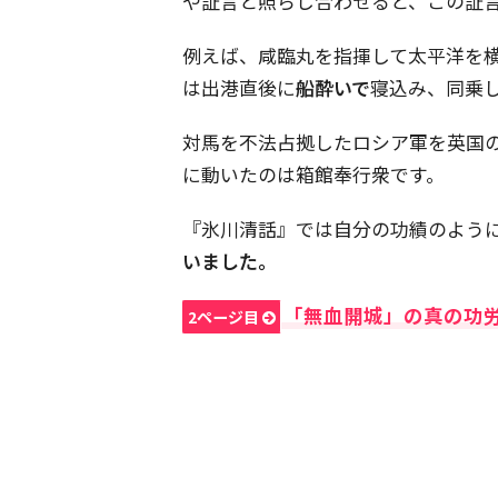
や証言と照らし合わせると、この証
例えば、咸臨丸を指揮して太平洋を
は出港直後に
船酔いで
寝込み、同乗
対馬を不法占拠したロシア軍を英国
に動いたのは箱館奉行衆です。
『氷川清話』では自分の功績のよう
いました。
「無血開城」の真の功
2ページ目