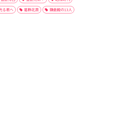
光る君へ
葛飾北斎
鎌倉殿の13人