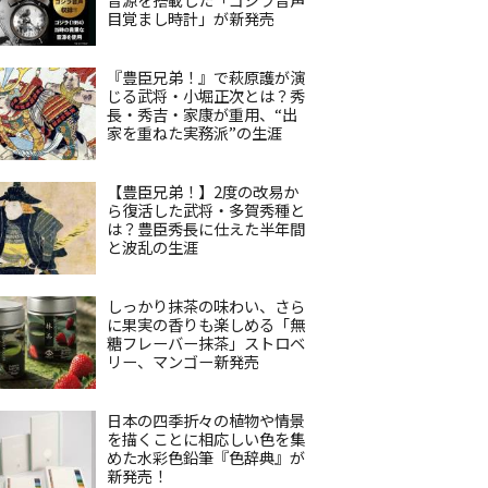
目覚まし時計」が新発売
『豊臣兄弟！』で萩原護が演
じる武将・小堀正次とは？秀
長・秀吉・家康が重用、“出
家を重ねた実務派”の生涯
【豊臣兄弟！】2度の改易か
ら復活した武将・多賀秀種と
は？豊臣秀長に仕えた半年間
と波乱の生涯
しっかり抹茶の味わい、さら
に果実の香りも楽しめる「無
糖フレーバー抹茶」ストロベ
リー、マンゴー新発売
日本の四季折々の植物や情景
を描くことに相応しい色を集
めた水彩色鉛筆『色辞典』が
新発売！