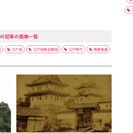
の記事の画像一覧
話
江戸城
江戸城無血開城
江戸時代
西郷隆盛