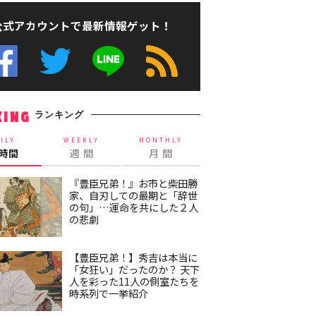
公式アカウントで最新情報ゲット！
ランキング
KING
ILY
WEEKLY
MONTHLY
4時間
週 間
月 間
『豊臣兄弟！』お市と柴田勝
家、自刃しての最期と「辞世
の句」…運命を共にした２人
の悲劇
【豊臣兄弟！】秀吉は本当に
「女狂い」だったのか？ 天下
人を彩った11人の側室たちを
時系列で一挙紹介