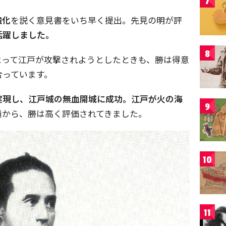
7
強化
を説く意見書をいち早く提出。先見の明が評
活躍しました。
8
よって江戸が攻撃されようとしたときも、勝は得意
合っています。
実現し、江戸城の無血開城に成功。江戸が火の海
9
績から、勝は高く評価されてきました。
10
11