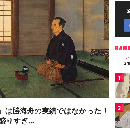
RAN
DA
2
1
2
」は勝海舟の実績ではなかった！
盛りすぎ…