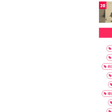
20
戦
織