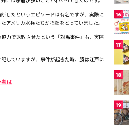
言録には
矛盾が多い
ことがわかってきたのです。
横断したというエピソードは有名ですが、実際に
16
したアメリカ水兵たちが指揮をとっていました。
の協力で退散させたという
「対馬事件」
も、実際
17
に記していますが、
事件が起きた時、勝は江戸に
18
労者は
19