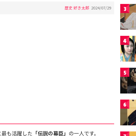
歴史 好き太郎
2024/07/29
3
4
5
6
に最も活躍した
「伝説の幕臣」
の一人です。