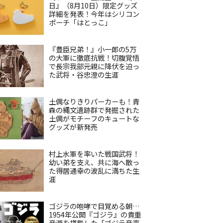
日』（8月10日）限定グッズ
詳細を発表！今年はシリコン
ポーチ「はとっこ」
『豊臣兄弟！』小一郎の5万
の大軍に徹底抗戦！切腹覚悟
で長宗我部元親に降伏を迫っ
た武将・谷忠澄の生涯
土偶なりきりパーカーも！青
森の縄文遺跡群で発掘された
土偶がモチーフのキュートな
グッズが新発売
村上水軍を率いた戦国武将！
幼い弟を支え、共に海へ散っ
た得居通幸の波乱に満ちた生
涯
ゴジラの咆哮で目覚める朝…
1954年公開『ゴジラ』の貴重
音源を搭載した「ゴジラ音声