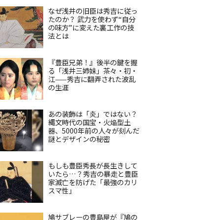
なぜ浅井の旧臣は秀吉に従っ
たのか？ 武力を使わず“自分
の味方”に変えた裏工作の技
法とは
『豊臣兄弟！』後半の鍵を握
る「浅井三姉妹」茶々・初・
江——秀吉に翻弄された波乱
の生涯
あの装飾は「炎」ではない？
縄文時代の国宝・火焔型土
器、5000年前の人々が刻んだ
謎とデザインの秘密
もしも豊臣秀長が長生きして
いたら…？秀吉の暴走と豊臣
家滅亡を防げた「最強のカリ
スマ性」
鳩サブレーの豊島屋が『鳩の