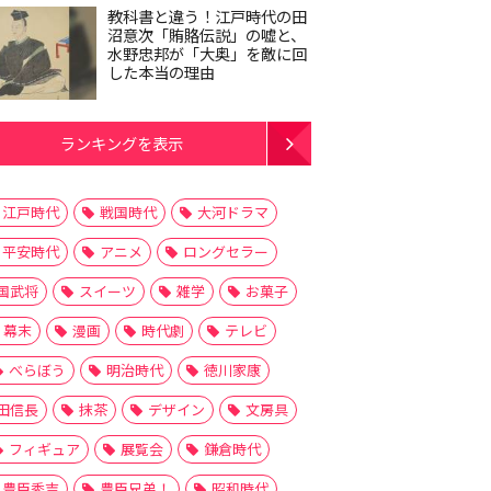
教科書と違う！江戸時代の田
沼意次「賄賂伝説」の嘘と、
水野忠邦が「大奥」を敵に回
した本当の理由
ランキングを表示
江戸時代
戦国時代
大河ドラマ
平安時代
アニメ
ロングセラー
国武将
スイーツ
雑学
お菓子
幕末
漫画
時代劇
テレビ
べらぼう
明治時代
徳川家康
田信長
抹茶
デザイン
文房具
フィギュア
展覧会
鎌倉時代
豊臣秀吉
豊臣兄弟！
昭和時代