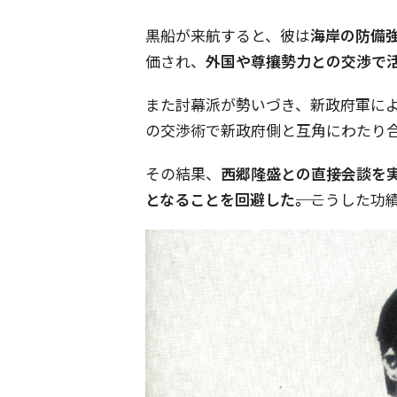
黒船が来航すると、彼は
海岸の防備
価され、
外国や尊攘勢力との交渉で
また討幕派が勢いづき、新政府軍に
の交渉術で新政府側と互角にわたり
その結果、
西郷隆盛との直接会談を
となることを回避した――。
こうした功