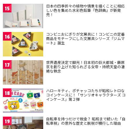
日本の四季折々の植物や情景を描くことに相応
15
しい色を集めた水彩色鉛筆『色辞典』が新発
売！
コンビニおにぎりが文房具に！コンビニの定番
16
商品をモチーフにした文房具シリーズ『ジムマ
ート』誕生
世界遺産決定で脚光！日本初の巨大都城・藤原
17
京を創り上げた知られざる女帝・持統天皇の凄
絶な執念
ハローキティ、ポチャッコたちが昭和レトロな
18
コインケースに！「サンリオキャラクターズ コ
インケース」第２弾
自転車を持つだけで税金？ 昭和まで続いた「自
19
転車税」の意外な歴史と脱税が横行した理由