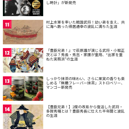
し時計」が新発売
村上水軍を率いた戦国武将！幼い弟を支え、共
11
に海へ散った得居通幸の波乱に満ちた生涯
『豊臣兄弟！』で萩原護が演じる武将・小堀正
12
次とは？秀長・秀吉・家康が重用、“出家を重
ねた実務派”の生涯
しっかり抹茶の味わい、さらに果実の香りも楽
13
しめる「無糖フレーバー抹茶」ストロベリー、
マンゴー新発売
【豊臣兄弟！】2度の改易から復活した武将・
14
多賀秀種とは？豊臣秀長に仕えた半年間と波乱
の生涯