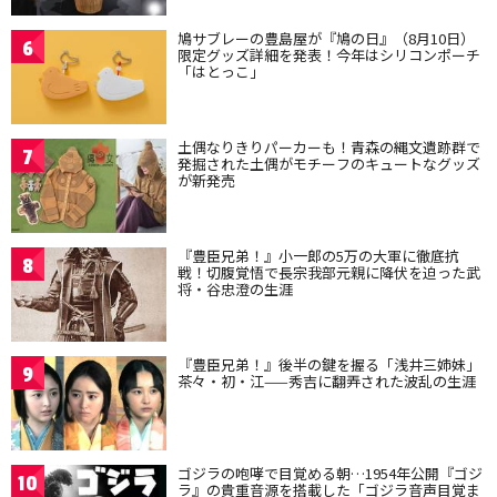
鳩サブレーの豊島屋が『鳩の日』（8月10日）
6
限定グッズ詳細を発表！今年はシリコンポーチ
「はとっこ」
土偶なりきりパーカーも！青森の縄文遺跡群で
7
発掘された土偶がモチーフのキュートなグッズ
が新発売
『豊臣兄弟！』小一郎の5万の大軍に徹底抗
8
戦！切腹覚悟で長宗我部元親に降伏を迫った武
将・谷忠澄の生涯
『豊臣兄弟！』後半の鍵を握る「浅井三姉妹」
9
茶々・初・江——秀吉に翻弄された波乱の生涯
ゴジラの咆哮で目覚める朝…1954年公開『ゴジ
10
ラ』の貴重音源を搭載した「ゴジラ音声目覚ま