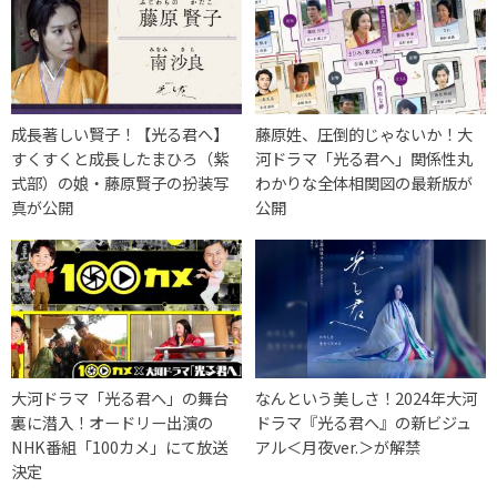
成長著しい賢子！【光る君へ】
藤原姓、圧倒的じゃないか！大
すくすくと成長したまひろ（紫
河ドラマ「光る君へ」関係性丸
式部）の娘・藤原賢子の扮装写
わかりな全体相関図の最新版が
真が公開
公開
大河ドラマ「光る君へ」の舞台
なんという美しさ！2024年大河
裏に潜入！オードリー出演の
ドラマ『光る君へ』の新ビジュ
NHK番組「100カメ」にて放送
アル＜月夜ver.＞が解禁
決定