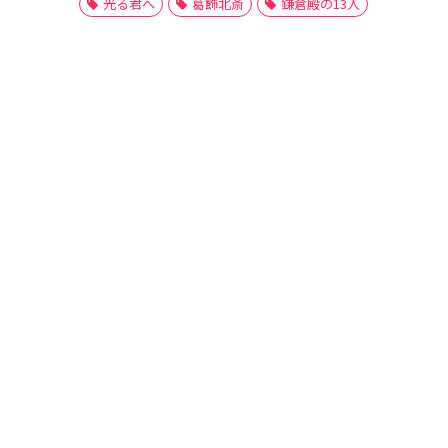
光る君へ
葛飾北斎
鎌倉殿の13人