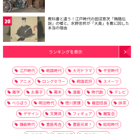
教科書と違う！江戸時代の田沼意次「賄賂伝
20
説」の嘘と、水野忠邦が「大奥」を敵に回した
本当の理由
ランキングを表示
江戸時代
戦国時代
大河ドラマ
平安時代
アニメ
ロングセラー
戦国武将
スイーツ
雑学
お菓子
幕末
漫画
時代劇
テレビ
べらぼう
明治時代
徳川家康
織田信長
抹茶
デザイン
文房具
フィギュア
展覧会
鎌倉時代
豊臣秀吉
豊臣兄弟！
昭和時代