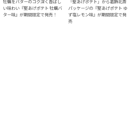
牡蠣をバターのコク深く香ばし
「堅あげポテト」から葛飾北斎
い味わい『堅あげポテト 牡蠣バ
パッケージの『堅あげポテト ゆ
ター味』が期間限定で発売！
ず塩レモン味』が期間限定で発
売