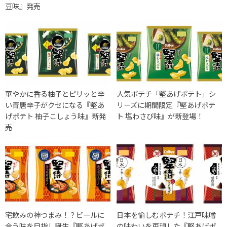
豆味』発売
華やかに香る柚子とピリッと辛
人気ポテチ「堅あげポテト」シ
い青唐辛子がクセになる『堅あ
リーズに期間限定『堅あげポテ
げポテト 柚子こしょう味』新発
ト 塩わさび味』が新登場！
売
宅飲みの神つまみ！？ビールに
日本を愉しむポテチ！江戸味噌
合う味を目指し誕生『堅あげポ
の味わいを再現した『堅あげポ