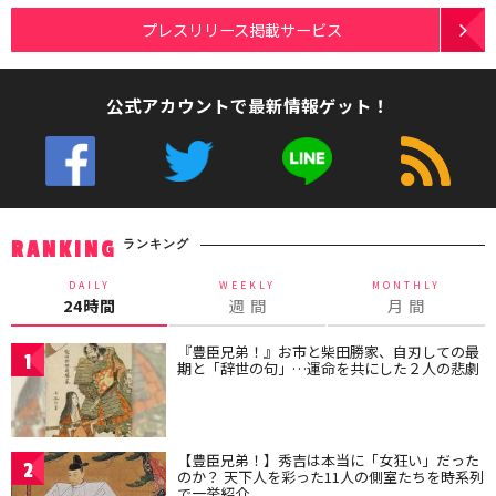
プレスリリース掲載サービス
公式アカウントで最新情報ゲット！
ランキング
RANKING
DAILY
WEEKLY
MONTHLY
24時間
週 間
月 間
『豊臣兄弟！』お市と柴田勝家、自刃しての最
1
期と「辞世の句」…運命を共にした２人の悲劇
【豊臣兄弟！】秀吉は本当に「女狂い」だった
2
のか？ 天下人を彩った11人の側室たちを時系列
で一挙紹介