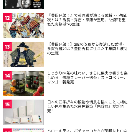
『豊臣兄弟！』で萩原護が演じる武将・小堀正
12
次とは？秀長・秀吉・家康が重用、“出家を重
ねた実務派”の生涯
【豊臣兄弟！】2度の改易から復活した武将・
13
多賀秀種とは？豊臣秀長に仕えた半年間と波乱
の生涯
しっかり抹茶の味わい、さらに果実の香りも楽
14
しめる「無糖フレーバー抹茶」ストロベリー、
マンゴー新発売
日本の四季折々の植物や情景を描くことに相応
15
しい色を集めた水彩色鉛筆『色辞典』が新発
売！
ハローキティ、ポチャッコたちが昭和レトロな