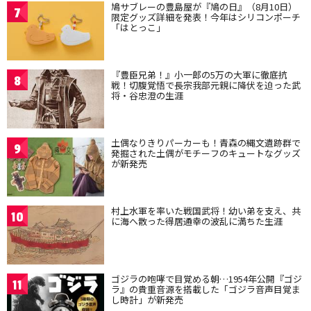
鳩サブレーの豊島屋が『鳩の日』（8月10日）
7
限定グッズ詳細を発表！今年はシリコンポーチ
「はとっこ」
『豊臣兄弟！』小一郎の5万の大軍に徹底抗
8
戦！切腹覚悟で長宗我部元親に降伏を迫った武
将・谷忠澄の生涯
土偶なりきりパーカーも！青森の縄文遺跡群で
9
発掘された土偶がモチーフのキュートなグッズ
が新発売
村上水軍を率いた戦国武将！幼い弟を支え、共
10
に海へ散った得居通幸の波乱に満ちた生涯
ゴジラの咆哮で目覚める朝…1954年公開『ゴジ
11
ラ』の貴重音源を搭載した「ゴジラ音声目覚ま
し時計」が新発売