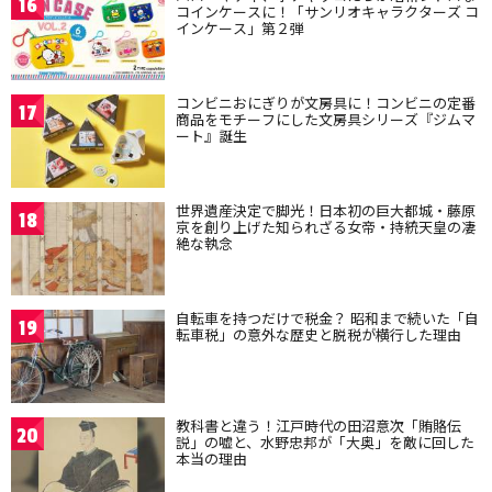
16
コインケースに！「サンリオキャラクターズ コ
インケース」第２弾
コンビニおにぎりが文房具に！コンビニの定番
17
商品をモチーフにした文房具シリーズ『ジムマ
ート』誕生
世界遺産決定で脚光！日本初の巨大都城・藤原
18
京を創り上げた知られざる女帝・持統天皇の凄
絶な執念
自転車を持つだけで税金？ 昭和まで続いた「自
19
転車税」の意外な歴史と脱税が横行した理由
教科書と違う！江戸時代の田沼意次「賄賂伝
20
説」の嘘と、水野忠邦が「大奥」を敵に回した
本当の理由