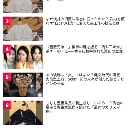
なぜ浅井の旧臣は秀吉に従ったのか？ 武力を使
3
わず“自分の味方”に変えた裏工作の技法とは
『豊臣兄弟！』後半の鍵を握る「浅井三姉妹」
4
茶々・初・江——秀吉に翻弄された波乱の生涯
あの装飾は「炎」ではない？縄文時代の国宝・
5
火焔型土器、5000年前の人々が刻んだ謎とデザ
インの秘密
もしも豊臣秀長が長生きしていたら…？秀吉の
6
暴走と豊臣家滅亡を防げた「最強のカリスマ
性」