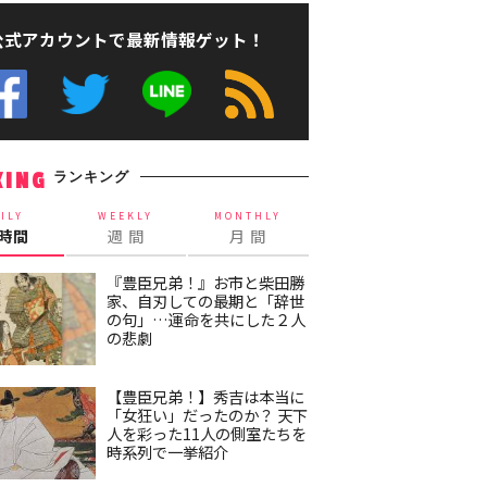
公式アカウントで最新情報ゲット！
ランキング
KING
ILY
WEEKLY
MONTHLY
4時間
週 間
月 間
『豊臣兄弟！』お市と柴田勝
家、自刃しての最期と「辞世
の句」…運命を共にした２人
の悲劇
【豊臣兄弟！】秀吉は本当に
「女狂い」だったのか？ 天下
人を彩った11人の側室たちを
時系列で一挙紹介