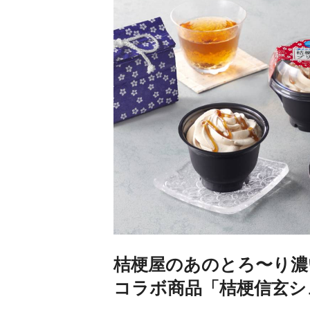
桔梗屋のあのとろ〜り濃
コラボ商品「桔梗信玄シ