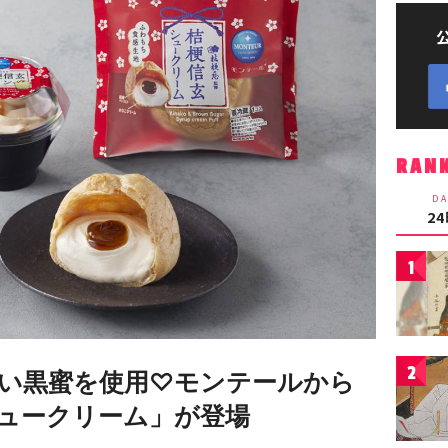
RAN
DA
2
1
2
い黒蜜を使用♡モンテールから
ュークリーム」が登場