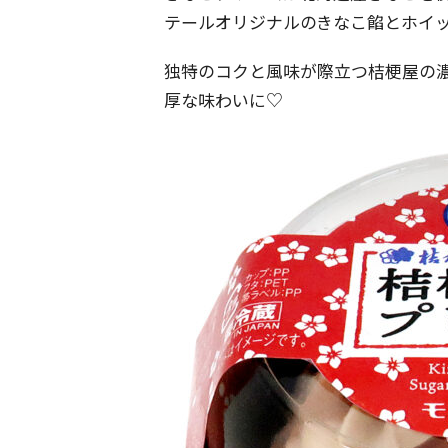
テールオリジナルのきなこ餡とホイ
独特のコクと風味が際立つ桔梗屋の
厚な味わいに♡