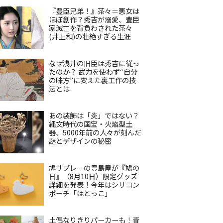
『豊臣兄弟！』茶々＝悪女は
ほぼ創作？秀吉が溺愛、豊臣
家滅亡を背負わされた茶々
(井上和)の壮絶すぎる生涯
なぜ浅井の旧臣は秀吉に従っ
たのか？ 武力を使わず“自分
の味方”に変えた裏工作の技
法とは
あの装飾は「炎」ではない？
縄文時代の国宝・火焔型土
器、5000年前の人々が刻んだ
謎とデザインの秘密
鳩サブレーの豊島屋が『鳩の
日』（8月10日）限定グッズ
詳細を発表！今年はシリコン
ポーチ「はとっこ」
土偶なりきりパーカーも！青