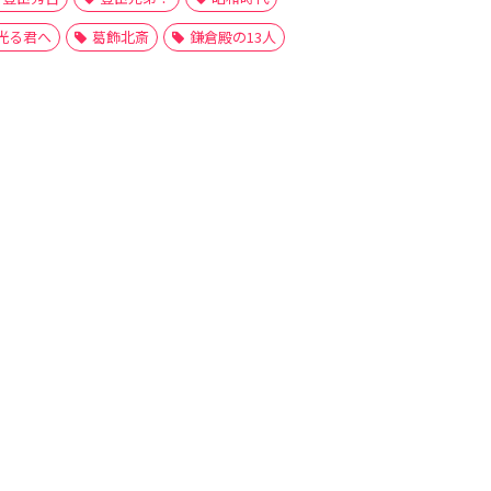
光る君へ
葛飾北斎
鎌倉殿の13人