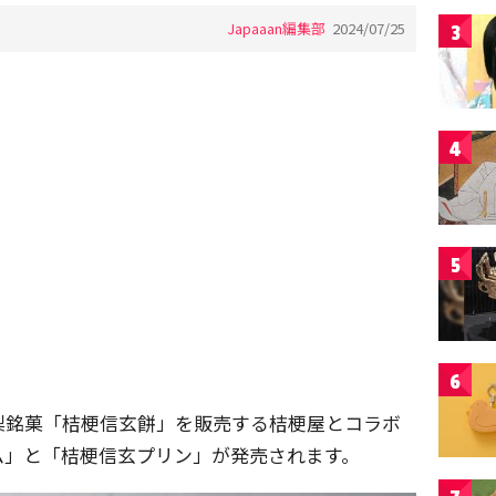
Japaaan編集部
2024/07/25
3
4
5
6
梨銘菓「桔梗信玄餅」を販売する桔梗屋とコラボ
ム」と「桔梗信玄プリン」が発売されます。