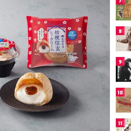
7
8
9
10
11