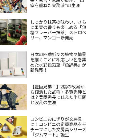
家を重ねた実務派”の生涯
しっかり抹茶の味わい、さら
に果実の香りも楽しめる「無
糖フレーバー抹茶」ストロベ
リー、マンゴー新発売
日本の四季折々の植物や情景
を描くことに相応しい色を集
めた水彩色鉛筆『色辞典』が
新発売！
【豊臣兄弟！】2度の改易か
ら復活した武将・多賀秀種と
は？豊臣秀長に仕えた半年間
と波乱の生涯
コンビニおにぎりが文房具
に！コンビニの定番商品をモ
チーフにした文房具シリーズ
『ジムマート』誕生