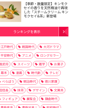
【季節・数量限定】キンモク
セイの香りを天然精油で再現
した「スチームクリーム キン
モクセイ&茶」新登場
ランキングを表示
江戸時代
戦国時代
大河ドラマ
平安時代
アニメ
ロングセラー
国武将
スイーツ
雑学
お菓子
幕末
漫画
時代劇
テレビ
べらぼう
明治時代
徳川家康
田信長
抹茶
デザイン
文房具
フィギュア
展覧会
鎌倉時代
豊臣秀吉
豊臣兄弟！
昭和時代