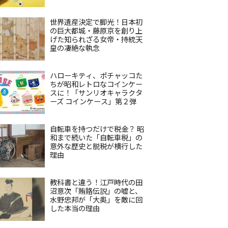
世界遺産決定で脚光！日本初
の巨大都城・藤原京を創り上
げた知られざる女帝・持統天
皇の凄絶な執念
ハローキティ、ポチャッコた
ちが昭和レトロなコインケー
スに！「サンリオキャラクタ
ーズ コインケース」第２弾
自転車を持つだけで税金？ 昭
和まで続いた「自転車税」の
意外な歴史と脱税が横行した
理由
教科書と違う！江戸時代の田
沼意次「賄賂伝説」の嘘と、
水野忠邦が「大奥」を敵に回
した本当の理由