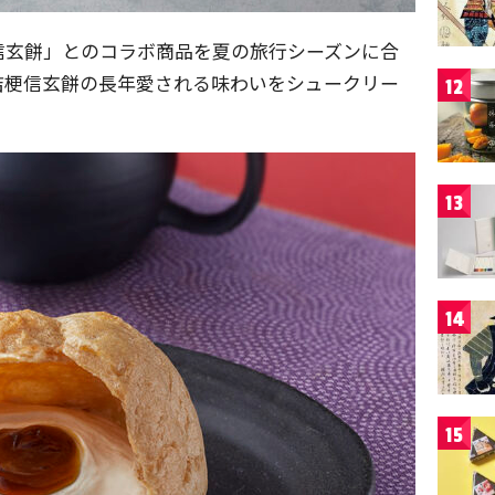
信玄餅」とのコラボ商品を夏の旅行シーズンに合
桔梗信玄餅の長年愛される味わいをシュークリー
12
13
14
15