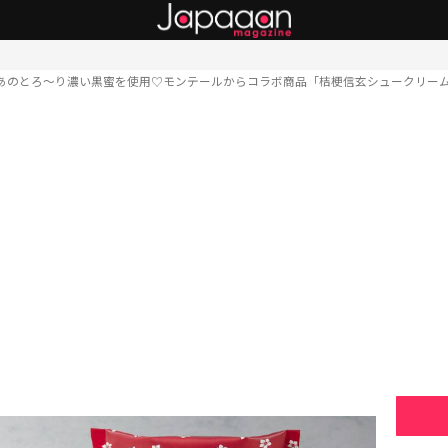
あのとろ〜り濃い黒蜜を使用♡モンテールからコラボ商品「桔梗信玄シュークリー