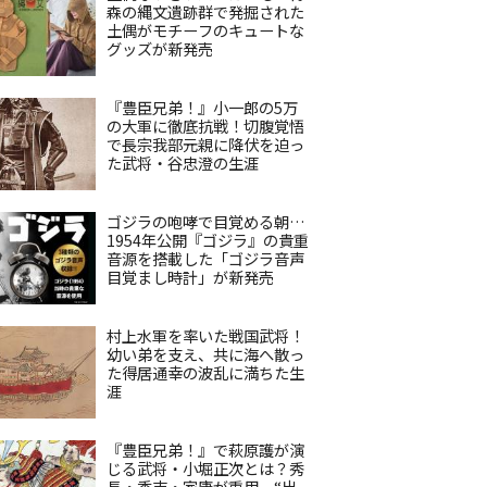
森の縄文遺跡群で発掘された
土偶がモチーフのキュートな
グッズが新発売
『豊臣兄弟！』小一郎の5万
の大軍に徹底抗戦！切腹覚悟
で長宗我部元親に降伏を迫っ
た武将・谷忠澄の生涯
ゴジラの咆哮で目覚める朝…
1954年公開『ゴジラ』の貴重
音源を搭載した「ゴジラ音声
目覚まし時計」が新発売
村上水軍を率いた戦国武将！
幼い弟を支え、共に海へ散っ
た得居通幸の波乱に満ちた生
涯
『豊臣兄弟！』で萩原護が演
じる武将・小堀正次とは？秀
長・秀吉・家康が重用、“出