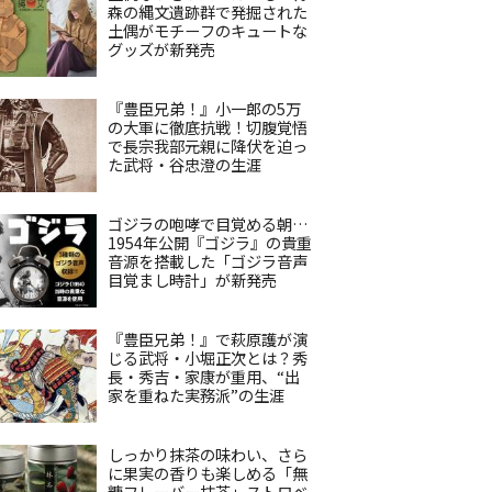
森の縄文遺跡群で発掘された
土偶がモチーフのキュートな
グッズが新発売
『豊臣兄弟！』小一郎の5万
の大軍に徹底抗戦！切腹覚悟
で長宗我部元親に降伏を迫っ
た武将・谷忠澄の生涯
ゴジラの咆哮で目覚める朝…
1954年公開『ゴジラ』の貴重
音源を搭載した「ゴジラ音声
目覚まし時計」が新発売
『豊臣兄弟！』で萩原護が演
じる武将・小堀正次とは？秀
長・秀吉・家康が重用、“出
家を重ねた実務派”の生涯
しっかり抹茶の味わい、さら
に果実の香りも楽しめる「無
糖フレーバー抹茶」ストロベ