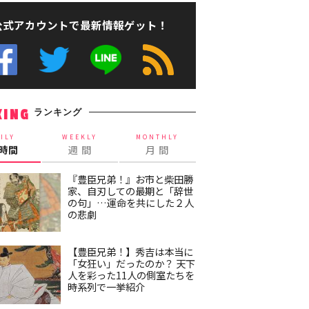
公式アカウントで最新情報ゲット！
ランキング
KING
ILY
WEEKLY
MONTHLY
4時間
週 間
月 間
『豊臣兄弟！』お市と柴田勝
家、自刃しての最期と「辞世
の句」…運命を共にした２人
の悲劇
【豊臣兄弟！】秀吉は本当に
「女狂い」だったのか？ 天下
人を彩った11人の側室たちを
時系列で一挙紹介