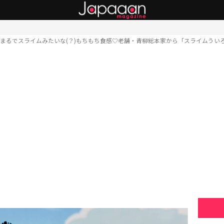
まるでスライムみたいな(？)もちもち食感♡老舗・青柳総本家から「スライムうい