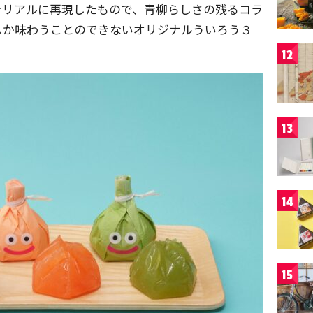
をリアルに再現したもので、青柳らしさの残るコラ
しか味わうことのできないオリジナルういろう３
12
13
14
15