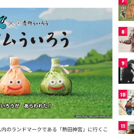
7
8
9
10
11
ム内のランドマークである「熱田神宮」に行くこ