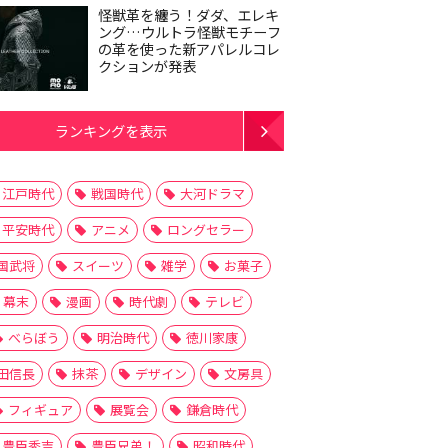
怪獣革を纏う！ダダ、エレキ
ング…ウルトラ怪獣モチーフ
の革を使った新アパレルコレ
クションが発表
ランキングを表示
江戸時代
戦国時代
大河ドラマ
平安時代
アニメ
ロングセラー
国武将
スイーツ
雑学
お菓子
幕末
漫画
時代劇
テレビ
べらぼう
明治時代
徳川家康
田信長
抹茶
デザイン
文房具
フィギュア
展覧会
鎌倉時代
豊臣秀吉
豊臣兄弟！
昭和時代