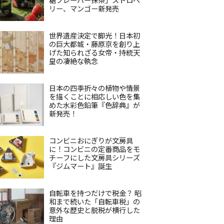
リー、マンゴー新発売
世界遺産決定で脚光！日本初
の巨大都城・藤原京を創り上
げた知られざる女帝・持統天
皇の凄絶な執念
日本の四季折々の植物や情景
を描くことに相応しい色を集
めた水彩色鉛筆『色辞典』が
新発売！
コンビニおにぎりが文房具
に！コンビニの定番商品をモ
チーフにした文房具シリーズ
『ジムマート』誕生
自転車を持つだけで税金？ 昭
和まで続いた「自転車税」の
意外な歴史と脱税が横行した
理由