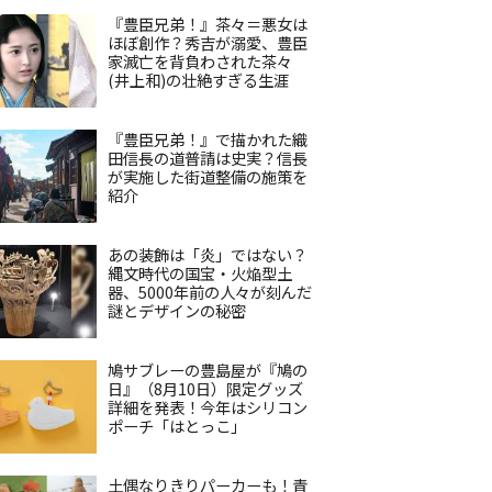
『豊臣兄弟！』茶々＝悪女は
ほぼ創作？秀吉が溺愛、豊臣
家滅亡を背負わされた茶々
(井上和)の壮絶すぎる生涯
『豊臣兄弟！』で描かれた織
田信長の道普請は史実？信長
が実施した街道整備の施策を
紹介
あの装飾は「炎」ではない？
縄文時代の国宝・火焔型土
器、5000年前の人々が刻んだ
謎とデザインの秘密
鳩サブレーの豊島屋が『鳩の
日』（8月10日）限定グッズ
詳細を発表！今年はシリコン
ポーチ「はとっこ」
土偶なりきりパーカーも！青