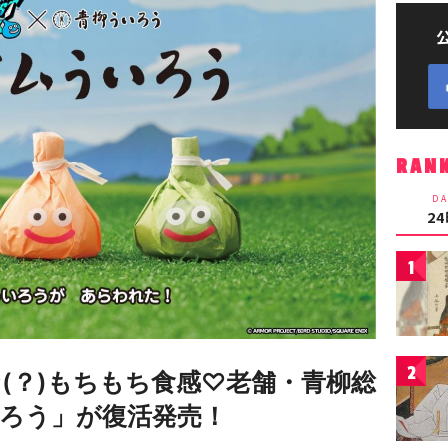
RAN
DA
2
1
2
(？)もちもち食感♡老舗・青柳総
ろう」が復活発売！