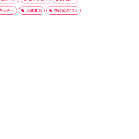
光る君へ
葛飾北斎
鎌倉殿の13人