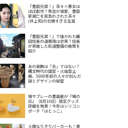
『豊臣兄弟！』茶々＝悪女は
ほぼ創作？秀吉が溺愛、豊臣
家滅亡を背負わされた茶々
(井上和)の壮絶すぎる生涯
『豊臣兄弟！』で描かれた織
田信長の道普請は史実？信長
が実施した街道整備の施策を
紹介
あの装飾は「炎」ではない？
縄文時代の国宝・火焔型土
器、5000年前の人々が刻んだ
謎とデザインの秘密
鳩サブレーの豊島屋が『鳩の
日』（8月10日）限定グッズ
詳細を発表！今年はシリコン
ポーチ「はとっこ」
土偶なりきりパーカーも！青