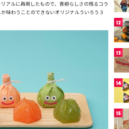
をリアルに再現したもので、青柳らしさの残るコラ
しか味わうことのできないオリジナルういろう３
12
13
14
15