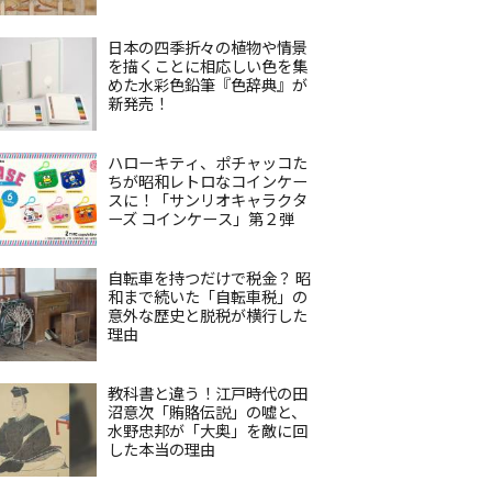
日本の四季折々の植物や情景
を描くことに相応しい色を集
めた水彩色鉛筆『色辞典』が
新発売！
ハローキティ、ポチャッコた
ちが昭和レトロなコインケー
スに！「サンリオキャラクタ
ーズ コインケース」第２弾
自転車を持つだけで税金？ 昭
和まで続いた「自転車税」の
意外な歴史と脱税が横行した
理由
教科書と違う！江戸時代の田
沼意次「賄賂伝説」の嘘と、
水野忠邦が「大奥」を敵に回
した本当の理由