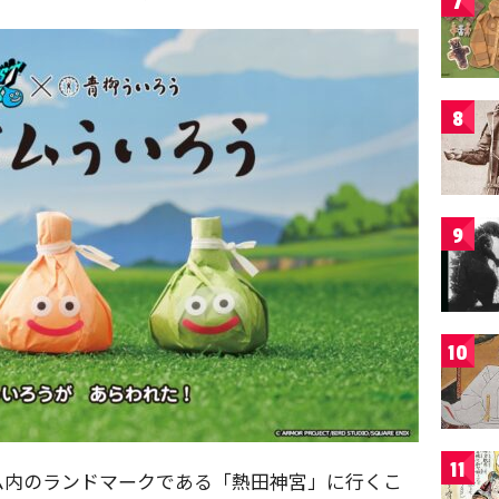
7
8
9
10
11
ム内のランドマークである「熱田神宮」に行くこ