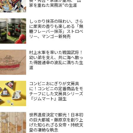
家を重ねた実務派”の生涯
しっかり抹茶の味わい、さら
に果実の香りも楽しめる「無
糖フレーバー抹茶」ストロベ
リー、マンゴー新発売
村上水軍を率いた戦国武将！
幼い弟を支え、共に海へ散っ
た得居通幸の波乱に満ちた生
涯
コンビニおにぎりが文房具
に！コンビニの定番商品をモ
チーフにした文房具シリーズ
『ジムマート』誕生
世界遺産決定で脚光！日本初
の巨大都城・藤原京を創り上
げた知られざる女帝・持統天
皇の凄絶な執念