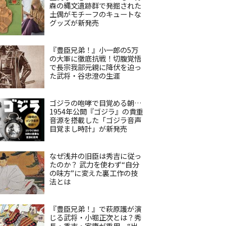
森の縄文遺跡群で発掘された
土偶がモチーフのキュートな
グッズが新発売
『豊臣兄弟！』小一郎の5万
の大軍に徹底抗戦！切腹覚悟
で長宗我部元親に降伏を迫っ
た武将・谷忠澄の生涯
ゴジラの咆哮で目覚める朝…
1954年公開『ゴジラ』の貴重
音源を搭載した「ゴジラ音声
目覚まし時計」が新発売
なぜ浅井の旧臣は秀吉に従っ
たのか？ 武力を使わず“自分
の味方”に変えた裏工作の技
法とは
『豊臣兄弟！』で萩原護が演
じる武将・小堀正次とは？秀
長・秀吉・家康が重用、“出