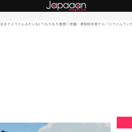
まるでスライムみたいな(？)もちもち食感♡老舗・青柳総本家から「スライムうい