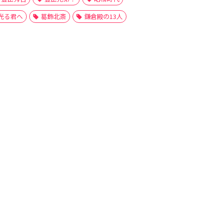
光る君へ
葛飾北斎
鎌倉殿の13人