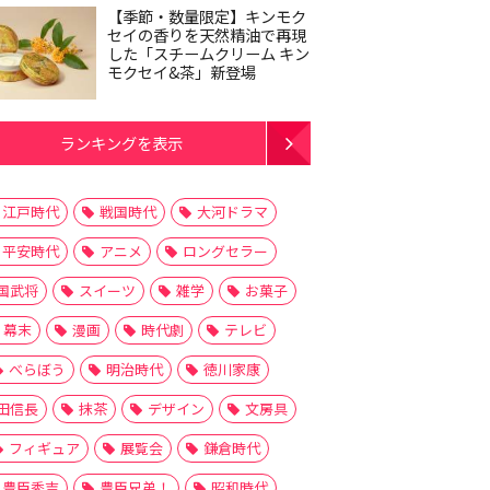
【季節・数量限定】キンモク
セイの香りを天然精油で再現
した「スチームクリーム キン
モクセイ&茶」新登場
ランキングを表示
江戸時代
戦国時代
大河ドラマ
平安時代
アニメ
ロングセラー
国武将
スイーツ
雑学
お菓子
幕末
漫画
時代劇
テレビ
べらぼう
明治時代
徳川家康
田信長
抹茶
デザイン
文房具
フィギュア
展覧会
鎌倉時代
豊臣秀吉
豊臣兄弟！
昭和時代