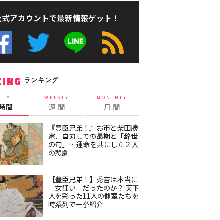
公式アカウントで最新情報ゲット！
ランキング
KING
ILY
WEEKLY
MONTHLY
4時間
週 間
月 間
『豊臣兄弟！』お市と柴田勝
家、自刃しての最期と「辞世
の句」…運命を共にした２人
の悲劇
【豊臣兄弟！】秀吉は本当に
「女狂い」だったのか？ 天下
人を彩った11人の側室たちを
時系列で一挙紹介