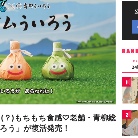
RAN
DA
2
1
2
(？)もちもち食感♡老舗・青柳総
ろう」が復活発売！