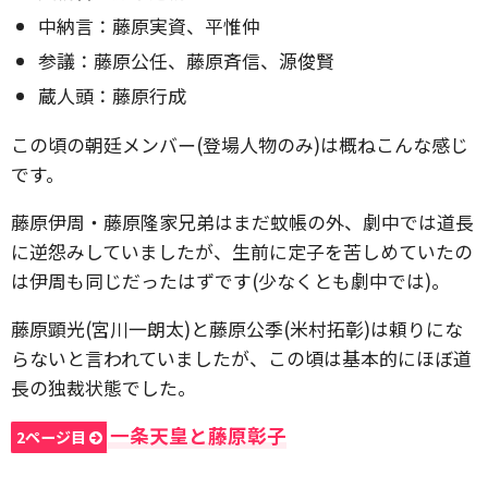
中納言：藤原実資、平惟仲
参議：藤原公任、藤原斉信、源俊賢
蔵人頭：藤原行成
この頃の朝廷メンバー(登場人物のみ)は概ねこんな感じ
です。
藤原伊周・藤原隆家兄弟はまだ蚊帳の外、劇中では道長
に逆怨みしていましたが、生前に定子を苦しめていたの
は伊周も同じだったはずです(少なくとも劇中では)。
藤原顕光(宮川一朗太)と藤原公季(米村拓彰)は頼りにな
らないと言われていましたが、この頃は基本的にほぼ道
長の独裁状態でした。
一条天皇と藤原彰子
2ページ目