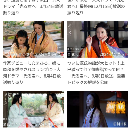
ドラマ「光る君へ」3月24日放送
君へ』最終回(12月15日)放送の
振り返り
振り返り
作家デビューしたまひろ、娘に
ついに源氏物語が大ヒット！上
原稿を燃やされスランプに…大
巳祓って何？御嶽詣でって何？
河ドラマ「光る君へ」8月4日放
「光る君へ」9月8日放送、重要
送振り返り
トピックの解説を公開