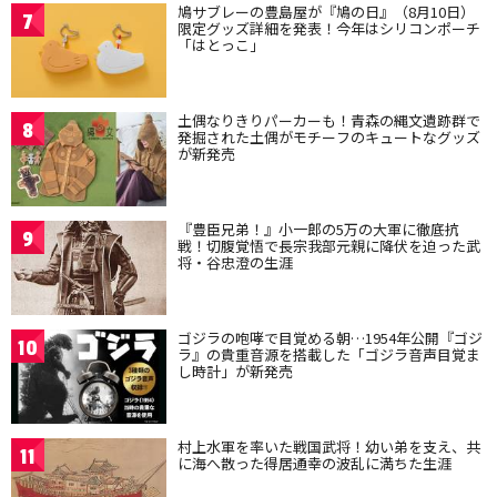
鳩サブレーの豊島屋が『鳩の日』（8月10日）
7
限定グッズ詳細を発表！今年はシリコンポーチ
「はとっこ」
土偶なりきりパーカーも！青森の縄文遺跡群で
8
発掘された土偶がモチーフのキュートなグッズ
が新発売
『豊臣兄弟！』小一郎の5万の大軍に徹底抗
9
戦！切腹覚悟で長宗我部元親に降伏を迫った武
将・谷忠澄の生涯
ゴジラの咆哮で目覚める朝…1954年公開『ゴジ
10
ラ』の貴重音源を搭載した「ゴジラ音声目覚ま
し時計」が新発売
村上水軍を率いた戦国武将！幼い弟を支え、共
11
に海へ散った得居通幸の波乱に満ちた生涯