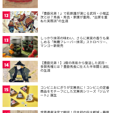
『豊臣兄弟！』で萩原護が演じる武将・小堀正
12
次とは？秀長・秀吉・家康が重用、“出家を重
ねた実務派”の生涯
しっかり抹茶の味わい、さらに果実の香りも楽
13
しめる「無糖フレーバー抹茶」ストロベリー、
マンゴー新発売
【豊臣兄弟！】2度の改易から復活した武将・
14
多賀秀種とは？豊臣秀長に仕えた半年間と波乱
の生涯
コンビニおにぎりが文房具に！コンビニの定番
15
商品をモチーフにした文房具シリーズ『ジムマ
ート』誕生
世界遺産決定で脚光！日本初の巨大都城・藤原