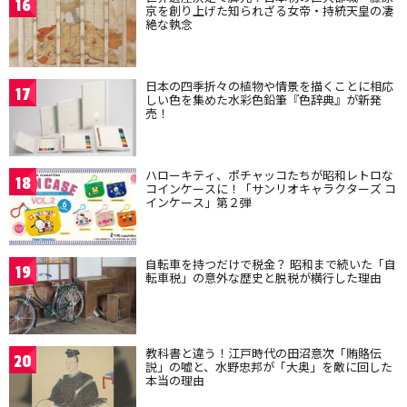
16
京を創り上げた知られざる女帝・持統天皇の凄
絶な執念
日本の四季折々の植物や情景を描くことに相応
17
しい色を集めた水彩色鉛筆『色辞典』が新発
売！
ハローキティ、ポチャッコたちが昭和レトロな
18
コインケースに！「サンリオキャラクターズ コ
インケース」第２弾
自転車を持つだけで税金？ 昭和まで続いた「自
19
転車税」の意外な歴史と脱税が横行した理由
教科書と違う！江戸時代の田沼意次「賄賂伝
20
説」の嘘と、水野忠邦が「大奥」を敵に回した
本当の理由