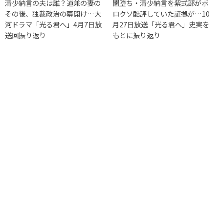
清少納言の夫は誰？道兼の妻の
闇堕ち・清少納言を紫式部がボ
その後、独裁政治の幕開け…大
ロクソ酷評していた証拠が…10
河ドラマ「光る君へ」4月7日放
月27日放送「光る君へ」史実を
送回振り返り
もとに振り返り