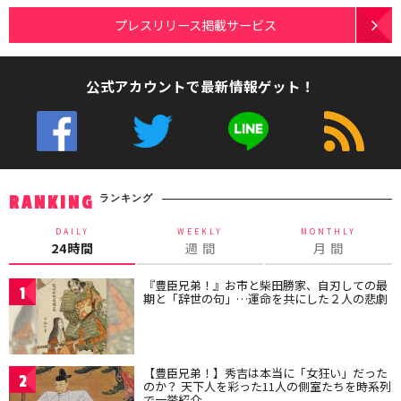
プレスリリース掲載サービス
公式アカウントで最新情報ゲット！
ランキング
RANKING
DAILY
WEEKLY
MONTHLY
24時間
週 間
月 間
『豊臣兄弟！』お市と柴田勝家、自刃しての最
1
期と「辞世の句」…運命を共にした２人の悲劇
【豊臣兄弟！】秀吉は本当に「女狂い」だった
2
のか？ 天下人を彩った11人の側室たちを時系列
で一挙紹介