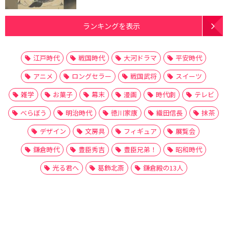
ランキングを表示
江戸時代
戦国時代
大河ドラマ
平安時代
アニメ
ロングセラー
戦国武将
スイーツ
雑学
お菓子
幕末
漫画
時代劇
テレビ
べらぼう
明治時代
徳川家康
織田信長
抹茶
デザイン
文房具
フィギュア
展覧会
鎌倉時代
豊臣秀吉
豊臣兄弟！
昭和時代
光る君へ
葛飾北斎
鎌倉殿の13人