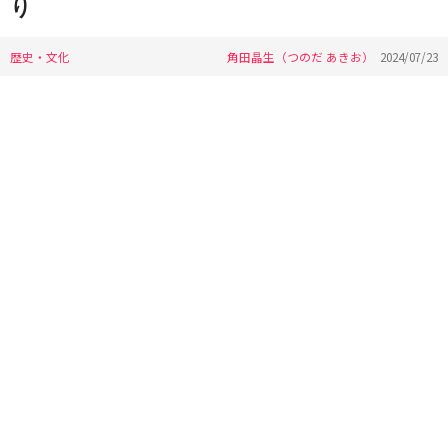
り
歴史・文化
角田晶生（つのだ あきお）
2024/07/23