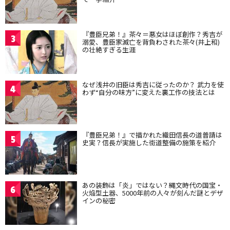
『豊臣兄弟！』茶々＝悪女はほぼ創作？秀吉が
3
溺愛、豊臣家滅亡を背負わされた茶々(井上和)
の壮絶すぎる生涯
なぜ浅井の旧臣は秀吉に従ったのか？ 武力を使
4
わず“自分の味方”に変えた裏工作の技法とは
『豊臣兄弟！』で描かれた織田信長の道普請は
5
史実？信長が実施した街道整備の施策を紹介
あの装飾は「炎」ではない？縄文時代の国宝・
6
火焔型土器、5000年前の人々が刻んだ謎とデザ
インの秘密