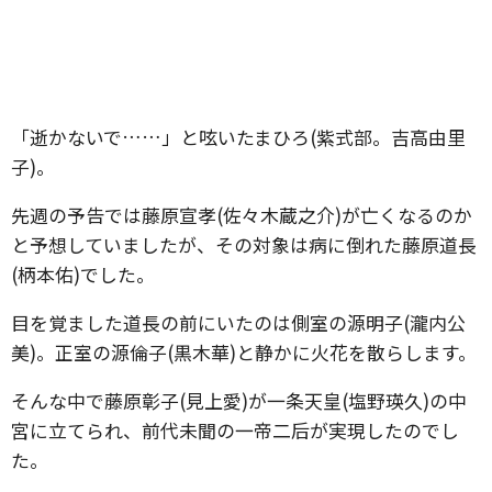
「逝かないで……」と呟いたまひろ(紫式部。吉高由里
子)。
先週の予告では藤原宣孝(佐々木蔵之介)が亡くなるのか
と予想していましたが、その対象は病に倒れた藤原道長
(柄本佑)でした。
目を覚ました道長の前にいたのは側室の源明子(瀧内公
美)。正室の源倫子(黒木華)と静かに火花を散らします。
そんな中で藤原彰子(見上愛)が一条天皇(塩野瑛久)の中
宮に立てられ、前代未聞の一帝二后が実現したのでし
た。