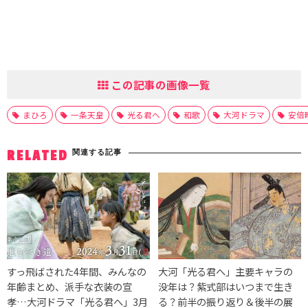
この記事の画像一覧
まひろ
一条天皇
光る君へ
和歌
大河ドラマ
安倍
関連する記事
RELATED
すっ飛ばされた4年間、みんなの
大河「光る君へ」主要キャラの
年齢まとめ、派手な衣装の宣
没年は？紫式部はいつまで生き
孝…大河ドラマ「光る君へ」3月
る？前半の振り返り＆後半の展