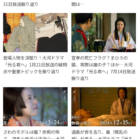
31日放送振り返り
開は…
登場人物を深掘り！大河ドラマ
宣孝の死亡フラグ？まひろの
「光る君へ」1月21日放送の疑問
娘、実際は誰の子？ほか…大河
点や重要トピックを振り返り
ドラマ「光る君へ」7月14日放送
振り返り
さわのモデルは誰？赤痢の怖
道長が世を去り、嵐（戦乱の
さ、道長と倫子は子沢山…大河
世）が来る…大河ドラマ『光る