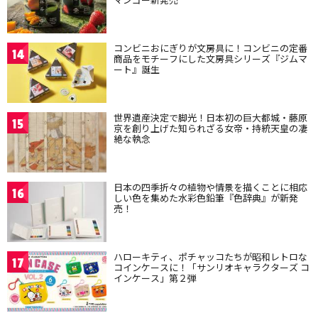
コンビニおにぎりが文房具に！コンビニの定番
14
商品をモチーフにした文房具シリーズ『ジムマ
ート』誕生
世界遺産決定で脚光！日本初の巨大都城・藤原
15
京を創り上げた知られざる女帝・持統天皇の凄
絶な執念
日本の四季折々の植物や情景を描くことに相応
16
しい色を集めた水彩色鉛筆『色辞典』が新発
売！
ハローキティ、ポチャッコたちが昭和レトロな
17
コインケースに！「サンリオキャラクターズ コ
インケース」第２弾