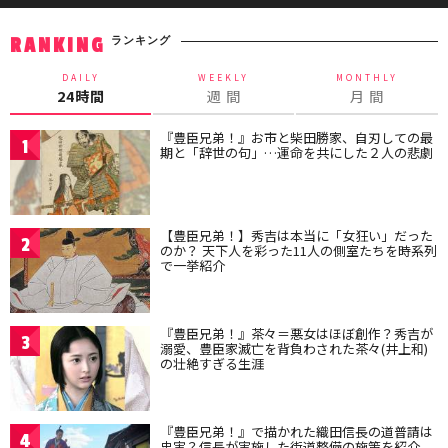
ランキング
RANKING
DAILY
WEEKLY
MONTHLY
24時間
週 間
月 間
『豊臣兄弟！』お市と柴田勝家、自刃しての最
1
期と「辞世の句」…運命を共にした２人の悲劇
【豊臣兄弟！】秀吉は本当に「女狂い」だった
2
のか？ 天下人を彩った11人の側室たちを時系列
で一挙紹介
『豊臣兄弟！』茶々＝悪女はほぼ創作？秀吉が
3
溺愛、豊臣家滅亡を背負わされた茶々(井上和)
の壮絶すぎる生涯
『豊臣兄弟！』で描かれた織田信長の道普請は
4
史実？信長が実施した街道整備の施策を紹介