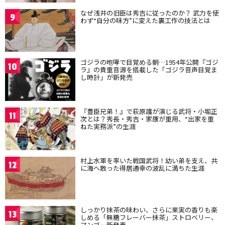
なぜ浅井の旧臣は秀吉に従ったのか？ 武力を使
9
わず“自分の味方”に変えた裏工作の技法とは
ゴジラの咆哮で目覚める朝…1954年公開『ゴジ
10
ラ』の貴重音源を搭載した「ゴジラ音声目覚ま
し時計」が新発売
『豊臣兄弟！』で萩原護が演じる武将・小堀正
11
次とは？秀長・秀吉・家康が重用、“出家を重
ねた実務派”の生涯
村上水軍を率いた戦国武将！幼い弟を支え、共
12
に海へ散った得居通幸の波乱に満ちた生涯
しっかり抹茶の味わい、さらに果実の香りも楽
13
しめる「無糖フレーバー抹茶」ストロベリー、
マンゴー新発売