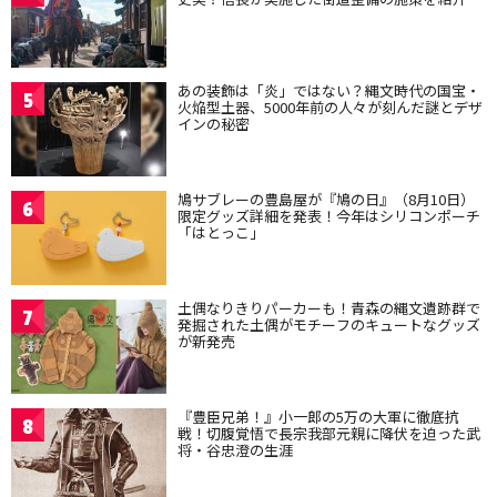
あの装飾は「炎」ではない？縄文時代の国宝・
5
火焔型土器、5000年前の人々が刻んだ謎とデザ
インの秘密
鳩サブレーの豊島屋が『鳩の日』（8月10日）
6
限定グッズ詳細を発表！今年はシリコンポーチ
「はとっこ」
土偶なりきりパーカーも！青森の縄文遺跡群で
7
発掘された土偶がモチーフのキュートなグッズ
が新発売
『豊臣兄弟！』小一郎の5万の大軍に徹底抗
8
戦！切腹覚悟で長宗我部元親に降伏を迫った武
将・谷忠澄の生涯