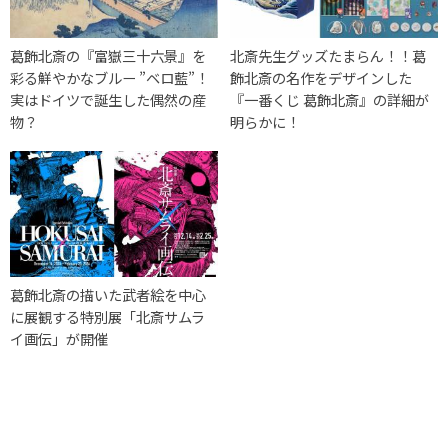
葛飾北斎の『富嶽三十六景』を
北斎先生グッズたまらん！！葛
彩る鮮やかなブルー ”ベロ藍”！
飾北斎の名作をデザインした
実はドイツで誕生した偶然の産
『一番くじ 葛飾北斎』の詳細が
物？
明らかに！
葛飾北斎の描いた武者絵を中心
に展観する特別展「北斎サムラ
イ画伝」が開催