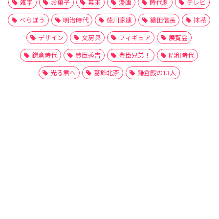
雑学
お菓子
幕末
漫画
時代劇
テレビ
べらぼう
明治時代
徳川家康
織田信長
抹茶
デザイン
文房具
フィギュア
展覧会
鎌倉時代
豊臣秀吉
豊臣兄弟！
昭和時代
光る君へ
葛飾北斎
鎌倉殿の13人