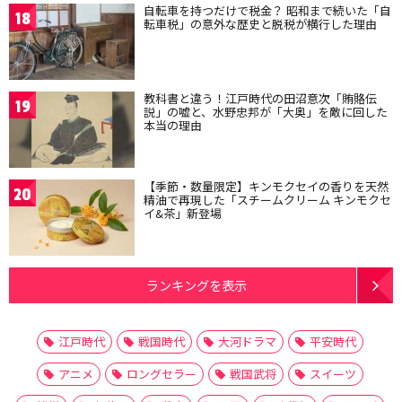
自転車を持つだけで税金？ 昭和まで続いた「自
18
転車税」の意外な歴史と脱税が横行した理由
教科書と違う！江戸時代の田沼意次「賄賂伝
19
説」の嘘と、水野忠邦が「大奥」を敵に回した
本当の理由
【季節・数量限定】キンモクセイの香りを天然
20
精油で再現した「スチームクリーム キンモクセ
イ&茶」新登場
ランキングを表示
江戸時代
戦国時代
大河ドラマ
平安時代
アニメ
ロングセラー
戦国武将
スイーツ