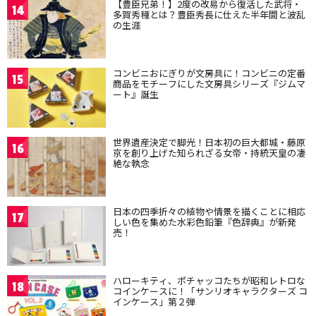
【豊臣兄弟！】2度の改易から復活した武将・
14
多賀秀種とは？豊臣秀長に仕えた半年間と波乱
の生涯
コンビニおにぎりが文房具に！コンビニの定番
15
商品をモチーフにした文房具シリーズ『ジムマ
ート』誕生
世界遺産決定で脚光！日本初の巨大都城・藤原
16
京を創り上げた知られざる女帝・持統天皇の凄
絶な執念
日本の四季折々の植物や情景を描くことに相応
17
しい色を集めた水彩色鉛筆『色辞典』が新発
売！
ハローキティ、ポチャッコたちが昭和レトロな
18
コインケースに！「サンリオキャラクターズ コ
インケース」第２弾