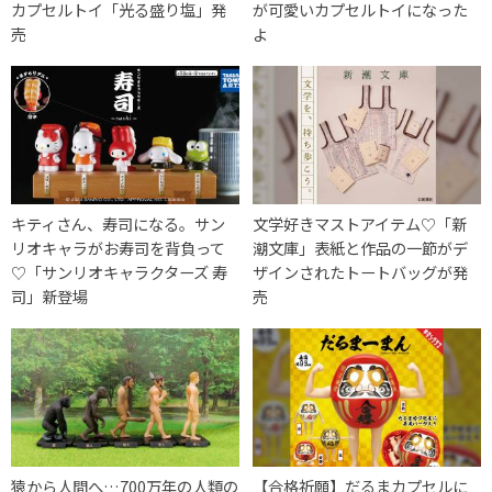
カプセルトイ「光る盛り塩」発
が可愛いカプセルトイになった
売
よ
キティさん、寿司になる。サン
文学好きマストアイテム♡「新
リオキャラがお寿司を背負って
潮文庫」表紙と作品の一節がデ
♡「サンリオキャラクターズ 寿
ザインされたトートバッグが発
司」新登場
売
猿から人間へ…700万年の人類の
【合格祈願】だるまカプセルに