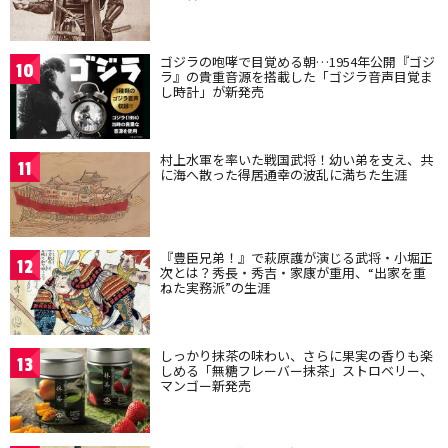
ゴジラの咆哮で目覚める朝…1954年公開『ゴジ
10
ラ』の貴重音源を搭載した「ゴジラ音声目覚ま
し時計」が新発売
村上水軍を率いた戦国武将！幼い弟を支え、共
11
に海へ散った得居通幸の波乱に満ちた生涯
『豊臣兄弟！』で萩原護が演じる武将・小堀正
12
次とは？秀長・秀吉・家康が重用、“出家を重
ねた実務派”の生涯
しっかり抹茶の味わい、さらに果実の香りも楽
13
しめる「無糖フレーバー抹茶」ストロベリー、
マンゴー新発売