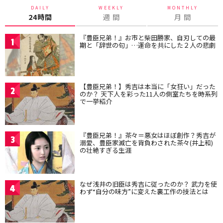
DAILY
WEEKLY
MONTHLY
24時間
週 間
月 間
『豊臣兄弟！』お市と柴田勝家、自刃しての最
1
期と「辞世の句」…運命を共にした２人の悲劇
【豊臣兄弟！】秀吉は本当に「女狂い」だった
2
のか？ 天下人を彩った11人の側室たちを時系列
で一挙紹介
『豊臣兄弟！』茶々＝悪女はほぼ創作？秀吉が
3
溺愛、豊臣家滅亡を背負わされた茶々(井上和)
の壮絶すぎる生涯
なぜ浅井の旧臣は秀吉に従ったのか？ 武力を使
4
わず“自分の味方”に変えた裏工作の技法とは