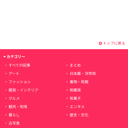
トップに戻る
カテゴリー
すべての記事
まとめ
アート
日本画・浮世絵
ファッション
着物・和服
雑貨・インテリア
和雑貨
グルメ
和菓子
観光・地域
エンタメ
暮らし
歴史・文化
古写真