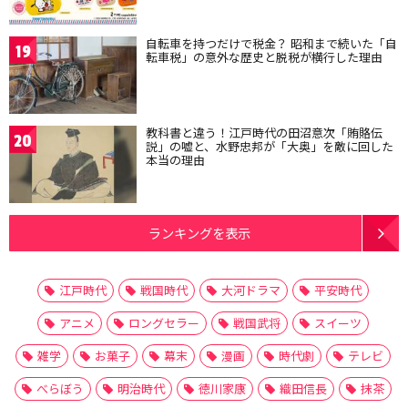
自転車を持つだけで税金？ 昭和まで続いた「自
19
転車税」の意外な歴史と脱税が横行した理由
教科書と違う！江戸時代の田沼意次「賄賂伝
20
説」の嘘と、水野忠邦が「大奥」を敵に回した
本当の理由
ランキングを表示
江戸時代
戦国時代
大河ドラマ
平安時代
アニメ
ロングセラー
戦国武将
スイーツ
雑学
お菓子
幕末
漫画
時代劇
テレビ
べらぼう
明治時代
徳川家康
織田信長
抹茶