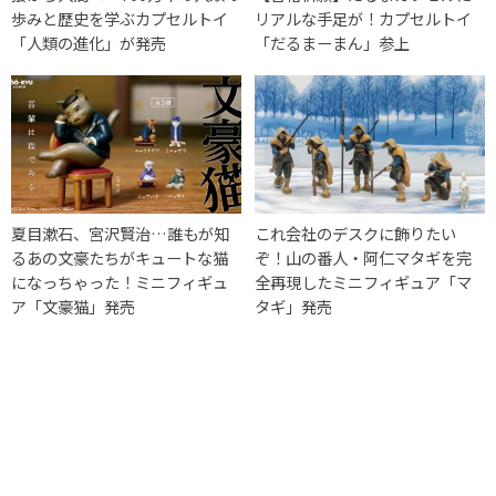
歩みと歴史を学ぶカプセルトイ
リアルな手足が！カプセルトイ
「人類の進化」が発売
「だるまーまん」参上
夏目漱石、宮沢賢治…誰もが知
これ会社のデスクに飾りたい
るあの文豪たちがキュートな猫
ぞ！山の番人・阿仁マタギを完
になっちゃった！ミニフィギュ
全再現したミニフィギュア「マ
ア「文豪猫」発売
タギ」発売