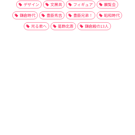
デザイン
文房具
フィギュア
展覧会
鎌倉時代
豊臣秀吉
豊臣兄弟！
昭和時代
光る君へ
葛飾北斎
鎌倉殿の13人