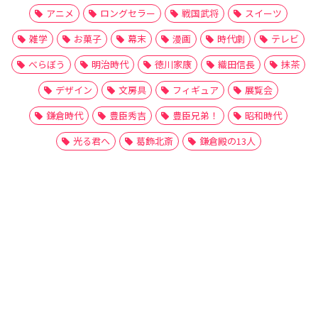
アニメ
ロングセラー
戦国武将
スイーツ
雑学
お菓子
幕末
漫画
時代劇
テレビ
べらぼう
明治時代
徳川家康
織田信長
抹茶
デザイン
文房具
フィギュア
展覧会
鎌倉時代
豊臣秀吉
豊臣兄弟！
昭和時代
光る君へ
葛飾北斎
鎌倉殿の13人