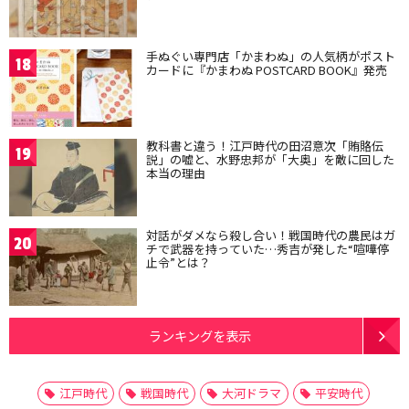
手ぬぐい専門店「かまわぬ」の人気柄がポスト
18
カードに『かまわぬ POSTCARD BOOK』発売
教科書と違う！江戸時代の田沼意次「賄賂伝
19
説」の嘘と、水野忠邦が「大奥」を敵に回した
本当の理由
対話がダメなら殺し合い！戦国時代の農民はガ
20
チで武器を持っていた…秀吉が発した“喧嘩停
止令”とは？
ランキングを表示
江戸時代
戦国時代
大河ドラマ
平安時代