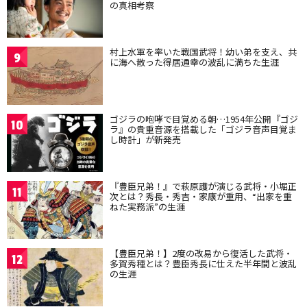
の真相考察
村上水軍を率いた戦国武将！幼い弟を支え、共
9
に海へ散った得居通幸の波乱に満ちた生涯
ゴジラの咆哮で目覚める朝…1954年公開『ゴジ
10
ラ』の貴重音源を搭載した「ゴジラ音声目覚ま
し時計」が新発売
『豊臣兄弟！』で萩原護が演じる武将・小堀正
11
次とは？秀長・秀吉・家康が重用、“出家を重
ねた実務派”の生涯
【豊臣兄弟！】2度の改易から復活した武将・
12
多賀秀種とは？豊臣秀長に仕えた半年間と波乱
の生涯