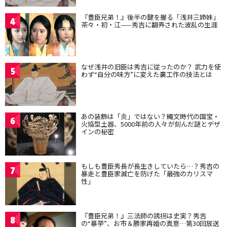
『豊臣兄弟！』後半の鍵を握る「浅井三姉妹」
4
茶々・初・江——秀吉に翻弄された波乱の生涯
なぜ浅井の旧臣は秀吉に従ったのか？ 武力を使
5
わず“自分の味方”に変えた裏工作の技法とは
あの装飾は「炎」ではない？縄文時代の国宝・
6
火焔型土器、5000年前の人々が刻んだ謎とデザ
インの秘密
もしも豊臣秀長が長生きしていたら…？秀吉の
7
暴走と豊臣家滅亡を防げた「最強のカリスマ
性」
『豊臣兄弟！』三法師の誘拐は史実？秀吉
8
の“暴挙”、お市＆勝家再婚の真意…第30回放送