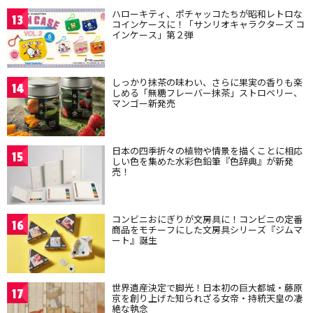
ハローキティ、ポチャッコたちが昭和レトロな
13
コインケースに！「サンリオキャラクターズ コ
インケース」第２弾
しっかり抹茶の味わい、さらに果実の香りも楽
14
しめる「無糖フレーバー抹茶」ストロベリー、
マンゴー新発売
日本の四季折々の植物や情景を描くことに相応
15
しい色を集めた水彩色鉛筆『色辞典』が新発
売！
コンビニおにぎりが文房具に！コンビニの定番
16
商品をモチーフにした文房具シリーズ『ジムマ
ート』誕生
世界遺産決定で脚光！日本初の巨大都城・藤原
17
京を創り上げた知られざる女帝・持統天皇の凄
絶な執念