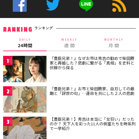
ランキング
RANKING
DAILY
WEEKLY
MONTHLY
24時間
週 間
月 間
『豊臣兄弟！』なぜお市は秀吉の勧めで柴田勝
1
家と再婚した？悲劇に繋がる「真相」を史料と
伏線から探る
『豊臣兄弟！』お市と柴田勝家、自刃しての最
2
期と「辞世の句」…運命を共にした２人の悲劇
【豊臣兄弟！】秀吉は本当に「女狂い」だった
3
のか？ 天下人を彩った11人の側室たちを時系列
で一挙紹介