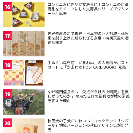
コンビニおにぎりが文房具に！コンビニの定番
16
商品をモチーフにした文房具シリーズ『ジムマ
ート』誕生
世界遺産決定で脚光！日本初の巨大都城・藤原
17
京を創り上げた知られざる女帝・持統天皇の凄
絶な執念
手ぬぐい専門店「かまわぬ」の人気柄がポスト
18
カードに『かまわぬ POSTCARD BOOK』発売
なぜ織田信長らは「欠点だらけの火縄銃」を欲
19
しがったのか？ 弱点だらけの新兵器が戦の常識
を変えた理由
秋田犬の子犬がかわいい！ヨックモック「シガ
20
ール」地域バージョンの秋田デザイン缶が新発
売