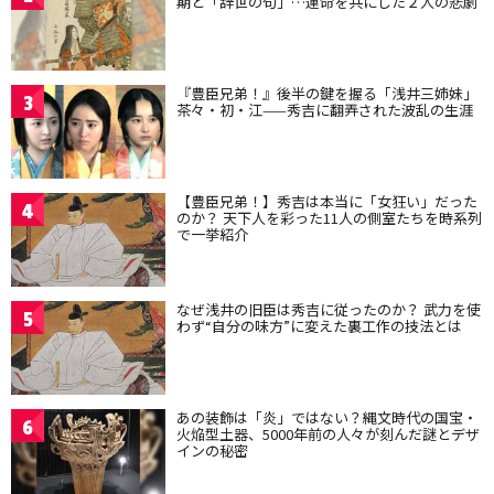
期と「辞世の句」…運命を共にした２人の悲劇
『豊臣兄弟！』後半の鍵を握る「浅井三姉妹」
3
茶々・初・江——秀吉に翻弄された波乱の生涯
【豊臣兄弟！】秀吉は本当に「女狂い」だった
4
のか？ 天下人を彩った11人の側室たちを時系列
で一挙紹介
なぜ浅井の旧臣は秀吉に従ったのか？ 武力を使
5
わず“自分の味方”に変えた裏工作の技法とは
あの装飾は「炎」ではない？縄文時代の国宝・
6
火焔型土器、5000年前の人々が刻んだ謎とデザ
インの秘密