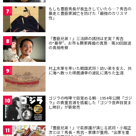
もしも豊臣秀長が長生きしていたら…？秀吉の
7
暴走と豊臣家滅亡を防げた「最強のカリスマ
性」
『豊臣兄弟！』三法師の誘拐は史実？秀吉
8
の“暴挙”、お市＆勝家再婚の真意…第30回放送
の真相考察
村上水軍を率いた戦国武将！幼い弟を支え、共
9
に海へ散った得居通幸の波乱に満ちた生涯
ゴジラの咆哮で目覚める朝…1954年公開『ゴジ
10
ラ』の貴重音源を搭載した「ゴジラ音声目覚ま
し時計」が新発売
『豊臣兄弟！』で萩原護が演じる武将・小堀正
11
次とは？秀長・秀吉・家康が重用、“出家を重