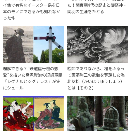
イ像で有名なイースター島を日
た！関帝廟4代の歴史と御祭神・
本のモノにできるかも知れなか
関羽の生涯をたどる
った件
理解できる？”鉄道信号機の恋
絵師でありながら、槍をふるっ
愛”を描いた宮沢賢治の短編童話
て斎藤利三の遺骸を奪還した海
「シグナルとシグナレス」が実
北友松（かいほうゆうしょう）
にシュール
とは【その２】