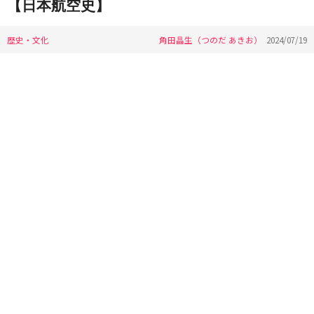
【日本航空史】
歴史・文化
角田晶生（つのだ あきお）
2024/07/19