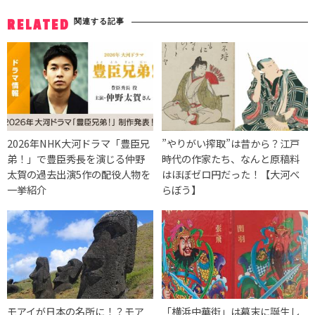
関連する記事
RELATED
2026年NHK大河ドラマ「豊臣兄
”やりがい搾取”は昔から？江戸
弟！」で豊臣秀長を演じる仲野
時代の作家たち、なんと原稿料
太賀の過去出演5作の配役人物を
はほぼゼロ円だった！【大河べ
一挙紹介
らぼう】
モアイが日本の名所に！？モア
「横浜中華街」は幕末に誕生し