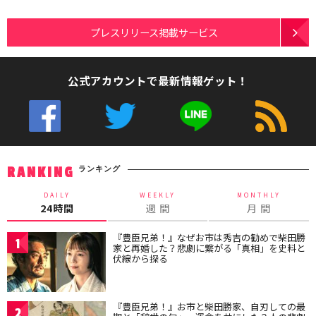
プレスリリース掲載サービス
公式アカウントで最新情報ゲット！
ランキング
RANKING
DAILY
WEEKLY
MONTHLY
24時間
週 間
月 間
『豊臣兄弟！』なぜお市は秀吉の勧めで柴田勝
1
家と再婚した？悲劇に繋がる「真相」を史料と
伏線から探る
『豊臣兄弟！』お市と柴田勝家、自刃しての最
2