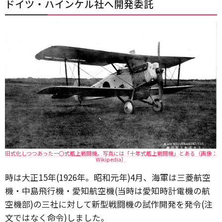
ドイツ・ハインケル社へ開発委託
旧式化しつつあった一〇式艦上戦闘機。写真には「十年式艦上戦闘機」とある（画像：
Wikipedia）
時は大正15年(1926年。昭和元年)4月、海軍は三菱航空
機・中島飛行機・愛知航空機(当時は愛知時計電機の航
空機部)の三社に対して新型戦闘機の試作開発を発令(注
文ではなく命令)しました。