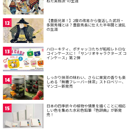
ねた実務派”の生涯
【豊臣兄弟！】2度の改易から復活した武将・
12
多賀秀種とは？豊臣秀長に仕えた半年間と波乱
の生涯
ハローキティ、ポチャッコたちが昭和レトロな
13
コインケースに！「サンリオキャラクターズ コ
インケース」第２弾
しっかり抹茶の味わい、さらに果実の香りも楽
14
しめる「無糖フレーバー抹茶」ストロベリー、
マンゴー新発売
日本の四季折々の植物や情景を描くことに相応
15
しい色を集めた水彩色鉛筆『色辞典』が新発
売！