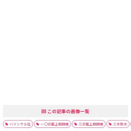
この記事の画像一覧
ハインケル社
一〇式艦上戦闘機
三式艦上戦闘機
三木鉄夫