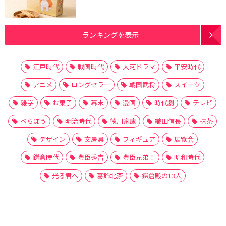
ランキングを表示
江戸時代
戦国時代
大河ドラマ
平安時代
アニメ
ロングセラー
戦国武将
スイーツ
雑学
お菓子
幕末
漫画
時代劇
テレビ
べらぼう
明治時代
徳川家康
織田信長
抹茶
デザイン
文房具
フィギュア
展覧会
鎌倉時代
豊臣秀吉
豊臣兄弟！
昭和時代
光る君へ
葛飾北斎
鎌倉殿の13人