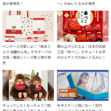
貨が新発売！
ー」のぬいぐるみが発売
ペンケース可愛いよ♡「森永ミ
積み上げられるよ！日本の伝統
ルク 加糖れん乳」がモチーフの
工芸「赤べこ」がキュートな手
文具・雑貨シリーズ第２弾が発
のひらサイズのぬいぐるみに！
売
ギュってしたくなっちゃう♡昭
水中ステージ良いな〜！初代
和から愛される「モンチッチ」
「スーパーマリオブラザーズ」