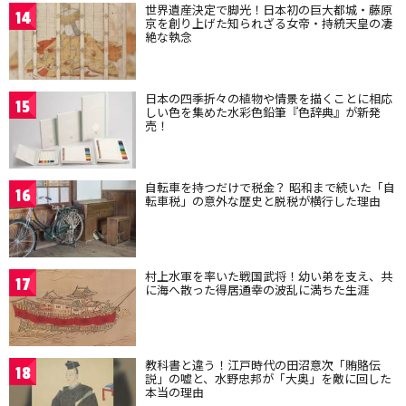
世界遺産決定で脚光！日本初の巨大都城・藤原
14
京を創り上げた知られざる女帝・持統天皇の凄
絶な執念
日本の四季折々の植物や情景を描くことに相応
15
しい色を集めた水彩色鉛筆『色辞典』が新発
売！
自転車を持つだけで税金？ 昭和まで続いた「自
16
転車税」の意外な歴史と脱税が横行した理由
村上水軍を率いた戦国武将！幼い弟を支え、共
17
に海へ散った得居通幸の波乱に満ちた生涯
教科書と違う！江戸時代の田沼意次「賄賂伝
18
説」の嘘と、水野忠邦が「大奥」を敵に回した
本当の理由