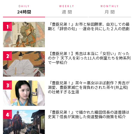
DAILY
WEEKLY
MONTHLY
24時間
週 間
月 間
『豊臣兄弟！』お市と柴田勝家、自刃しての最
1
期と「辞世の句」…運命を共にした２人の悲劇
【豊臣兄弟！】秀吉は本当に「女狂い」だった
2
のか？ 天下人を彩った11人の側室たちを時系列
で一挙紹介
『豊臣兄弟！』茶々＝悪女はほぼ創作？秀吉が
3
溺愛、豊臣家滅亡を背負わされた茶々(井上和)
の壮絶すぎる生涯
『豊臣兄弟！』で描かれた織田信長の道普請は
4
史実？信長が実施した街道整備の施策を紹介