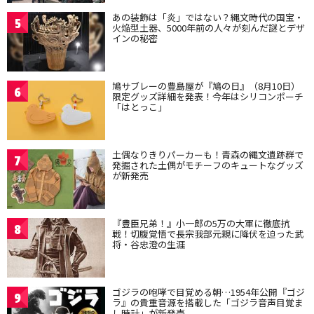
あの装飾は「炎」ではない？縄文時代の国宝・
5
火焔型土器、5000年前の人々が刻んだ謎とデザ
インの秘密
鳩サブレーの豊島屋が『鳩の日』（8月10日）
6
限定グッズ詳細を発表！今年はシリコンポーチ
「はとっこ」
土偶なりきりパーカーも！青森の縄文遺跡群で
7
発掘された土偶がモチーフのキュートなグッズ
が新発売
『豊臣兄弟！』小一郎の5万の大軍に徹底抗
8
戦！切腹覚悟で長宗我部元親に降伏を迫った武
将・谷忠澄の生涯
ゴジラの咆哮で目覚める朝…1954年公開『ゴジ
9
ラ』の貴重音源を搭載した「ゴジラ音声目覚ま
し時計」が新発売