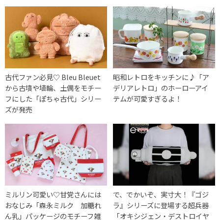
古代ファン必見♡ Bleu Bleuet
昭和レトロをキッチンに♪「ア
から古墳や埴輪、土偶をモチー
デリアレトロ」のホーローアイ
フにした「ぽちゃ古代」シリー
テムが可愛すぎるよ！
ズが発売
ミルリン可愛い♡甘党さんには
で、でかいぞ、実寸大！『ゴジ
おなじみ「森永ミルク 加糖れ
ラ』シリーズに登場する超兵器
ん乳」パッケージのモチーフ雑
「オキシジェン・デストロイヤ