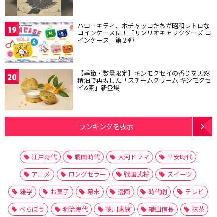
ハローキティ、ポチャッコたちが昭和レトロな
19
コインケースに！「サンリオキャラクターズ コ
インケース」第２弾
【季節・数量限定】キンモクセイの香りを天然
20
精油で再現した「スチームクリーム キンモクセ
イ&茶」新登場
ランキングを表示
江戸時代
戦国時代
大河ドラマ
平安時代
アニメ
ロングセラー
戦国武将
スイーツ
雑学
お菓子
幕末
漫画
時代劇
テレビ
べらぼう
明治時代
徳川家康
織田信長
抹茶