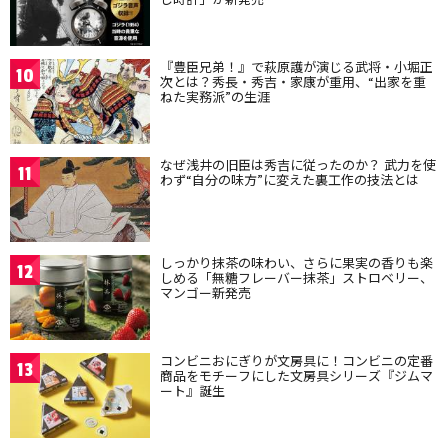
『豊臣兄弟！』で萩原護が演じる武将・小堀正
10
次とは？秀長・秀吉・家康が重用、“出家を重
ねた実務派”の生涯
なぜ浅井の旧臣は秀吉に従ったのか？ 武力を使
11
わず“自分の味方”に変えた裏工作の技法とは
しっかり抹茶の味わい、さらに果実の香りも楽
12
しめる「無糖フレーバー抹茶」ストロベリー、
マンゴー新発売
コンビニおにぎりが文房具に！コンビニの定番
13
商品をモチーフにした文房具シリーズ『ジムマ
ート』誕生