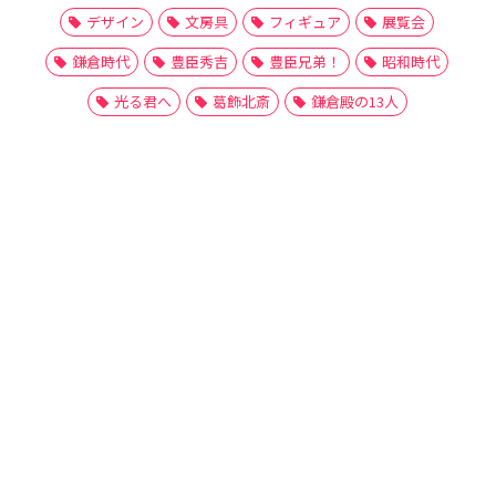
デザイン
文房具
フィギュア
展覧会
鎌倉時代
豊臣秀吉
豊臣兄弟！
昭和時代
光る君へ
葛飾北斎
鎌倉殿の13人