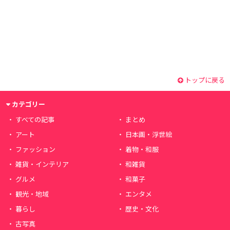
トップに戻る
カテゴリー
すべての記事
まとめ
アート
日本画・浮世絵
ファッション
着物・和服
雑貨・インテリア
和雑貨
グルメ
和菓子
観光・地域
エンタメ
暮らし
歴史・文化
古写真