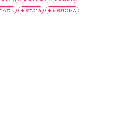
光る君へ
葛飾北斎
鎌倉殿の13人