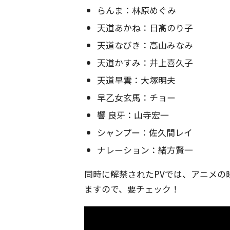
らんま：林原めぐみ
天道あかね：日髙のり子
天道なびき：高山みなみ
天道かすみ：井上喜久子
天道早雲：大塚明夫
早乙女玄馬：チョー
響 良牙：山寺宏一
シャンプー：佐久間レイ
ナレーション：緒方賢一
同時に解禁されたPVでは、アニメの
ますので、要チェック！