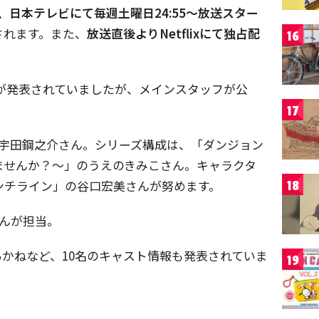
より、日本テレビにて毎週土曜日24:55〜放送スター
されます。また、
放送直後よりNetflixにて独占配
16
とが発表されていましたが、メインスタッフが公
17
S」の宇田鋼之介さん。シリーズ構成は、「ダンジョン
りませんか？〜」のうえのきみこさん。キャラクタ
ンチライン」の谷口宏美さんが努めます。
18
さんが担当。
かねなど、10名のキャスト情報も発表されていま
19