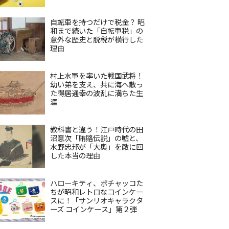
自転車を持つだけで税金？ 昭
和まで続いた「自転車税」の
意外な歴史と脱税が横行した
理由
村上水軍を率いた戦国武将！
幼い弟を支え、共に海へ散っ
た得居通幸の波乱に満ちた生
涯
教科書と違う！江戸時代の田
沼意次「賄賂伝説」の嘘と、
水野忠邦が「大奥」を敵に回
した本当の理由
ハローキティ、ポチャッコた
ちが昭和レトロなコインケー
スに！「サンリオキャラクタ
ーズ コインケース」第２弾