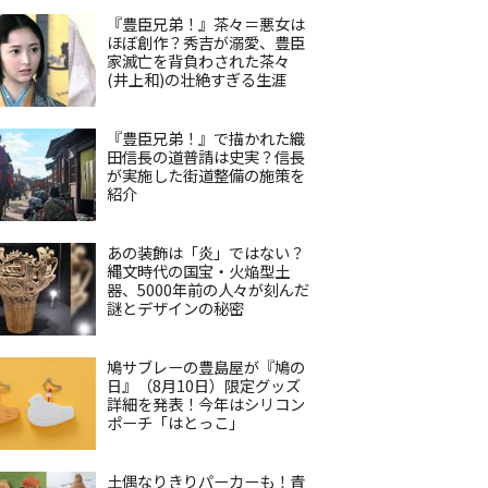
『豊臣兄弟！』茶々＝悪女は
ほぼ創作？秀吉が溺愛、豊臣
家滅亡を背負わされた茶々
(井上和)の壮絶すぎる生涯
『豊臣兄弟！』で描かれた織
田信長の道普請は史実？信長
が実施した街道整備の施策を
紹介
あの装飾は「炎」ではない？
縄文時代の国宝・火焔型土
器、5000年前の人々が刻んだ
謎とデザインの秘密
鳩サブレーの豊島屋が『鳩の
日』（8月10日）限定グッズ
詳細を発表！今年はシリコン
ポーチ「はとっこ」
土偶なりきりパーカーも！青