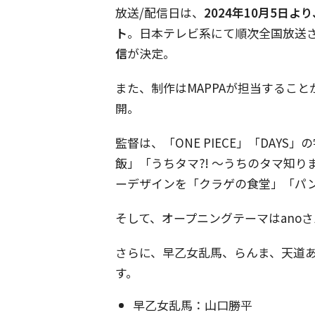
放送/配信日は、
2024年10月5日
ト
。日本テレビ系にて順次全国放送
信
が決定。
また、制作はMAPPAが担当するこ
開。
監督は、「ONE PIECE」「DAY
飯」「うちタマ?! 〜うちのタマ知
ーデザインを「クラゲの食堂」「パ
そして、オープニングテーマはano
さらに、早乙女乱馬、らんま、天道あ
す。
早乙女乱馬：山口勝平