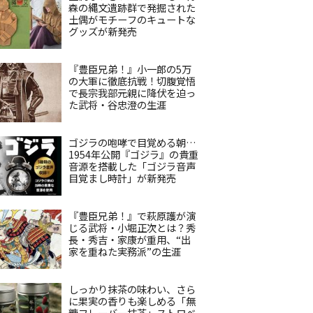
森の縄文遺跡群で発掘された
土偶がモチーフのキュートな
グッズが新発売
『豊臣兄弟！』小一郎の5万
の大軍に徹底抗戦！切腹覚悟
で長宗我部元親に降伏を迫っ
た武将・谷忠澄の生涯
ゴジラの咆哮で目覚める朝…
1954年公開『ゴジラ』の貴重
音源を搭載した「ゴジラ音声
目覚まし時計」が新発売
『豊臣兄弟！』で萩原護が演
じる武将・小堀正次とは？秀
長・秀吉・家康が重用、“出
家を重ねた実務派”の生涯
しっかり抹茶の味わい、さら
に果実の香りも楽しめる「無
糖フレーバー抹茶」ストロベ