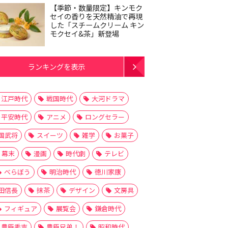
【季節・数量限定】キンモク
セイの香りを天然精油で再現
した「スチームクリーム キン
モクセイ&茶」新登場
ランキングを表示
江戸時代
戦国時代
大河ドラマ
平安時代
アニメ
ロングセラー
国武将
スイーツ
雑学
お菓子
幕末
漫画
時代劇
テレビ
べらぼう
明治時代
徳川家康
田信長
抹茶
デザイン
文房具
フィギュア
展覧会
鎌倉時代
豊臣秀吉
豊臣兄弟！
昭和時代