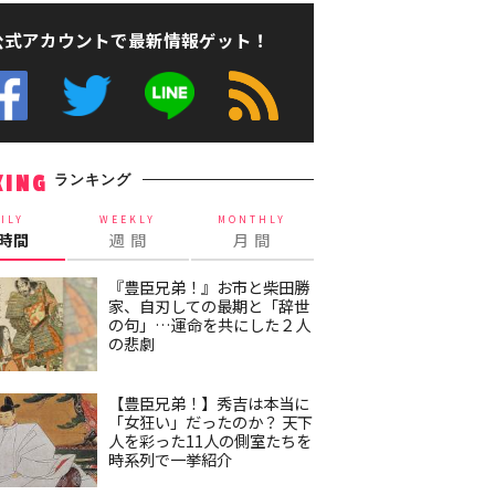
公式アカウントで最新情報ゲット！
ランキング
KING
ILY
WEEKLY
MONTHLY
4時間
週 間
月 間
『豊臣兄弟！』お市と柴田勝
家、自刃しての最期と「辞世
の句」…運命を共にした２人
の悲劇
【豊臣兄弟！】秀吉は本当に
「女狂い」だったのか？ 天下
人を彩った11人の側室たちを
時系列で一挙紹介