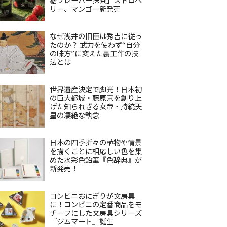
リー、マンゴー新発売
なぜ浅井の旧臣は秀吉に従っ
たのか？ 武力を使わず“自分
の味方”に変えた裏工作の技
法とは
世界遺産決定で脚光！日本初
の巨大都城・藤原京を創り上
げた知られざる女帝・持統天
皇の凄絶な執念
日本の四季折々の植物や情景
を描くことに相応しい色を集
めた水彩色鉛筆『色辞典』が
新発売！
コンビニおにぎりが文房具
に！コンビニの定番商品をモ
チーフにした文房具シリーズ
『ジムマート』誕生