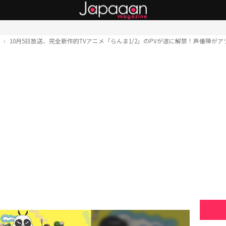
ト
10月5日放送、完全新作的TVアニメ「らんま1/2」のPVが遂に解禁！声優陣が