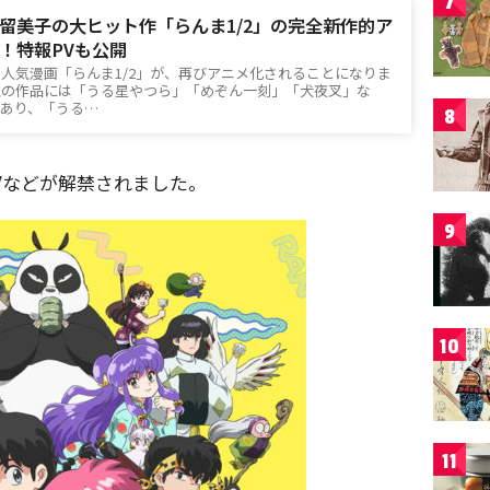
7
留美子の大ヒット作「らんま1/2」の完全新作的ア
！特報PVも公開
人気漫画「らんま1/2」が、再びアニメ化されることになりま
生の作品には「うる星やつら」「めぞん一刻」「犬夜叉」な
あり、「うる…
8
Vなどが解禁されました。
9
10
11