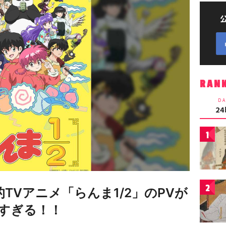
RAN
DA
2
1
2
的TVアニメ「らんま1/2」のPVが
すぎる！！