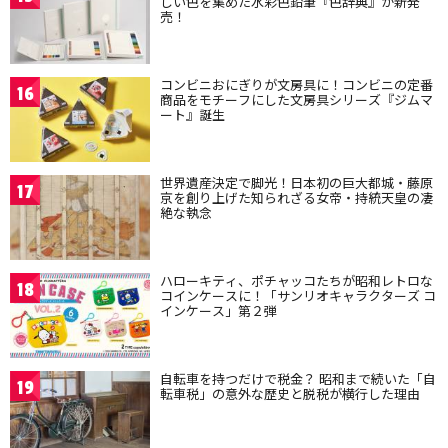
しい色を集めた水彩色鉛筆『色辞典』が新発
売！
コンビニおにぎりが文房具に！コンビニの定番
16
商品をモチーフにした文房具シリーズ『ジムマ
ート』誕生
世界遺産決定で脚光！日本初の巨大都城・藤原
17
京を創り上げた知られざる女帝・持統天皇の凄
絶な執念
ハローキティ、ポチャッコたちが昭和レトロな
18
コインケースに！「サンリオキャラクターズ コ
インケース」第２弾
自転車を持つだけで税金？ 昭和まで続いた「自
19
転車税」の意外な歴史と脱税が横行した理由