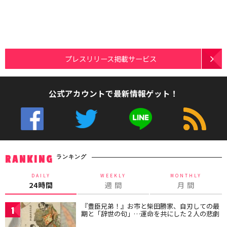
プレスリリース掲載サービス
公式アカウントで最新情報ゲット！
ランキング
RANKING
DAILY
WEEKLY
MONTHLY
24時間
週 間
月 間
『豊臣兄弟！』お市と柴田勝家、自刃しての最
1
期と「辞世の句」…運命を共にした２人の悲劇