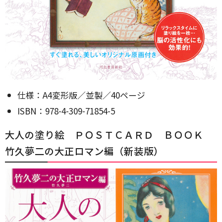
仕様：A4変形版／並製／40ページ
ISBN：978-4-309-71854-5
大人の塗り絵 ＰＯＳＴＣＡＲＤ ＢＯＯＫ
竹久夢二の大正ロマン編（新装版）