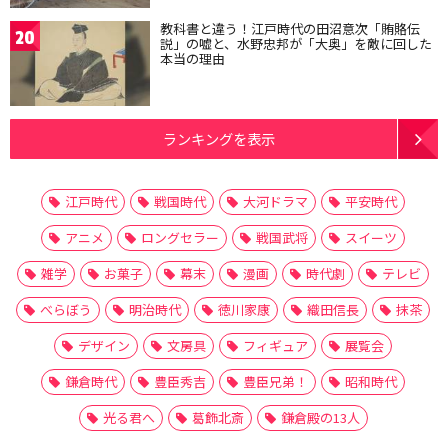
教科書と違う！江戸時代の田沼意次「賄賂伝
20
説」の嘘と、水野忠邦が「大奥」を敵に回した
本当の理由
ランキングを表示
江戸時代
戦国時代
大河ドラマ
平安時代
アニメ
ロングセラー
戦国武将
スイーツ
雑学
お菓子
幕末
漫画
時代劇
テレビ
べらぼう
明治時代
徳川家康
織田信長
抹茶
デザイン
文房具
フィギュア
展覧会
鎌倉時代
豊臣秀吉
豊臣兄弟！
昭和時代
光る君へ
葛飾北斎
鎌倉殿の13人