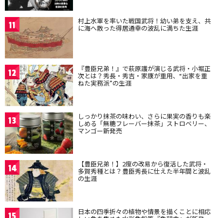
村上水軍を率いた戦国武将！幼い弟を支え、共
11
に海へ散った得居通幸の波乱に満ちた生涯
『豊臣兄弟！』で萩原護が演じる武将・小堀正
12
次とは？秀長・秀吉・家康が重用、“出家を重
ねた実務派”の生涯
しっかり抹茶の味わい、さらに果実の香りも楽
13
しめる「無糖フレーバー抹茶」ストロベリー、
マンゴー新発売
【豊臣兄弟！】2度の改易から復活した武将・
14
多賀秀種とは？豊臣秀長に仕えた半年間と波乱
の生涯
日本の四季折々の植物や情景を描くことに相応
15