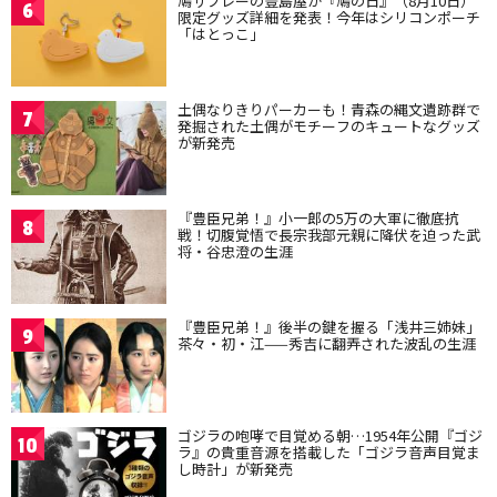
鳩サブレーの豊島屋が『鳩の日』（8月10日）
6
限定グッズ詳細を発表！今年はシリコンポーチ
「はとっこ」
土偶なりきりパーカーも！青森の縄文遺跡群で
7
発掘された土偶がモチーフのキュートなグッズ
が新発売
『豊臣兄弟！』小一郎の5万の大軍に徹底抗
8
戦！切腹覚悟で長宗我部元親に降伏を迫った武
将・谷忠澄の生涯
『豊臣兄弟！』後半の鍵を握る「浅井三姉妹」
9
茶々・初・江——秀吉に翻弄された波乱の生涯
ゴジラの咆哮で目覚める朝…1954年公開『ゴジ
10
ラ』の貴重音源を搭載した「ゴジラ音声目覚ま
し時計」が新発売