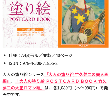
仕様：A4変形版／並製／40ページ
ISBN：978-4-309-71855-2
大人の塗り絵シリーズ
『大人の塗り絵 竹久夢二の美人画
編』
、
『大人の塗り絵 ＰＯＳＴＣＡＲＤ ＢＯＯＫ 竹久
夢二の大正ロマン編』
は、各1,089円（本体990円）で発
売中です。