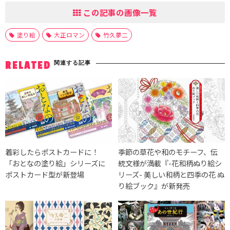
この記事の画像一覧
塗り絵
大正ロマン
竹久夢二
関連する記事
RELATED
着彩したらポストカードに！
季節の草花や和のモチーフ、伝
「おとなの塗り絵」シリーズに
統文様が満載『-花和柄ぬり絵シ
ポストカード型が新登場
リーズ- 美しい和柄と四季の花 ぬ
り絵ブック』が新発売