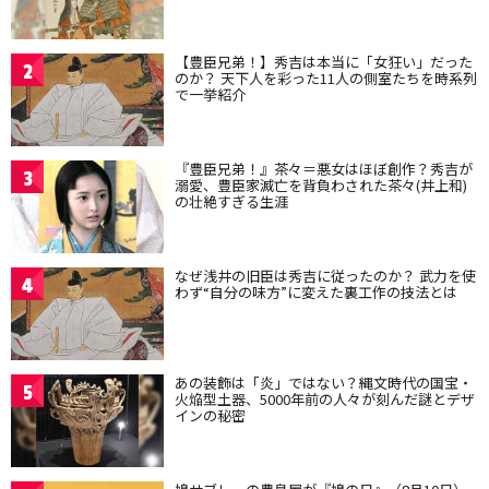
【豊臣兄弟！】秀吉は本当に「女狂い」だった
2
のか？ 天下人を彩った11人の側室たちを時系列
で一挙紹介
『豊臣兄弟！』茶々＝悪女はほぼ創作？秀吉が
3
溺愛、豊臣家滅亡を背負わされた茶々(井上和)
の壮絶すぎる生涯
なぜ浅井の旧臣は秀吉に従ったのか？ 武力を使
4
わず“自分の味方”に変えた裏工作の技法とは
あの装飾は「炎」ではない？縄文時代の国宝・
5
火焔型土器、5000年前の人々が刻んだ謎とデザ
インの秘密