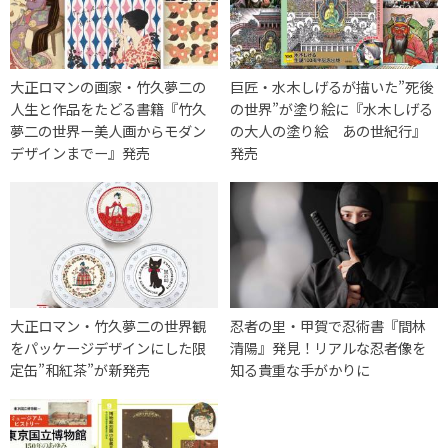
大正ロマンの画家・竹久夢二の
巨匠・水木しげるが描いた”死後
人生と作品をたどる書籍『竹久
の世界”が塗り絵に『水木しげる
夢二の世界ー美人画からモダン
の大人の塗り絵 あの世紀行』
デザインまでー』発売
発売
大正ロマン・竹久夢二の世界観
忍者の里・甲賀で忍術書『間林
をパッケージデザインにした限
清陽』発見！リアルな忍者像を
定缶”和紅茶”が新発売
知る貴重な手がかりに